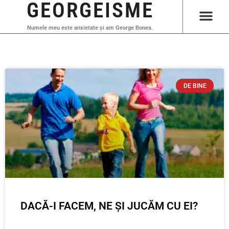
GEORGEISME
Numele meu este anxietate și am George Bonea.
DE BINE
DACĂ-I FACEM, NE ȘI JUCĂM CU EI?