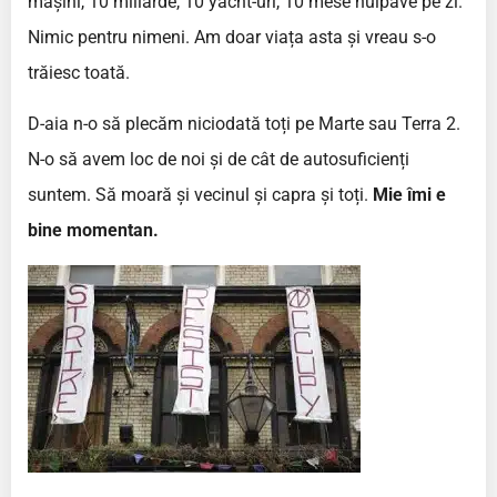
mașini, 10 miliarde, 10 yacht-uri, 10 mese hulpave pe zi.
Nimic pentru nimeni. Am doar viața asta și vreau s-o
trăiesc toată.
D-aia n-o să plecăm niciodată toți pe Marte sau Terra 2.
N-o să avem loc de noi și de cât de autosuficienți
suntem. Să moară și vecinul și capra și toți.
Mie îmi e
bine momentan.