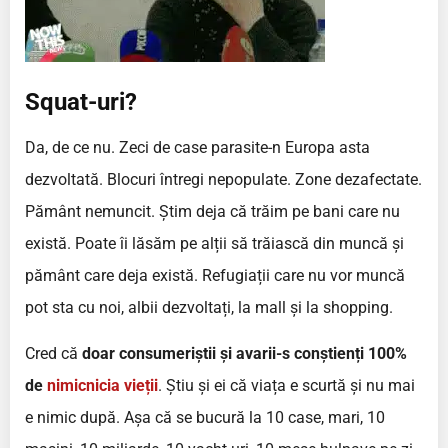
Squat-uri?
Da, de ce nu. Zeci de case parasite-n Europa asta
dezvoltată. Blocuri întregi nepopulate. Zone dezafectate.
Pământ nemuncit. Știm deja că trăim pe bani care nu
există. Poate îi lăsăm pe alții să trăiască din muncă și
pământ care deja există. Refugiații care nu vor muncă
pot sta cu noi, albii dezvoltați, la mall și la shopping.
Cred că
doar consumeriștii și avarii-s conștienți 100%
de
nimicnicia vieții
. Știu și ei că viața e scurtă și nu mai
e nimic după. Așa că se bucură la 10 case, mari, 10