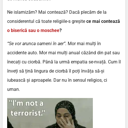
Ne islamizăm? Mai contează? Dacă plecăm de la
considerentul că toate religiile-s greșite
ce mai contează
o biserică sau o moschee
?
“Se vor arunca oameni în aer”.
Mor mai mulți în
accidente auto. Mor mai mulți anual căzând din pat sau
înecați cu ciorbă. Până la urmă empatia se-nvață. Cum îl
înveți să țină lingura de ciorbă îl poți învăța să-și
iubească și aproapele. Dar nu în sensul religios, ci
uman.