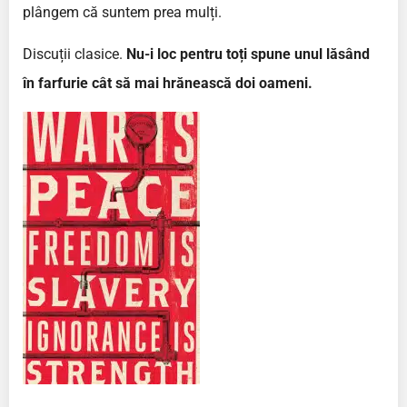
plângem că suntem prea mulți.
Discuții clasice.
Nu-i loc pentru toți spune unul lăsând
în farfurie cât să mai hrănească doi oameni.