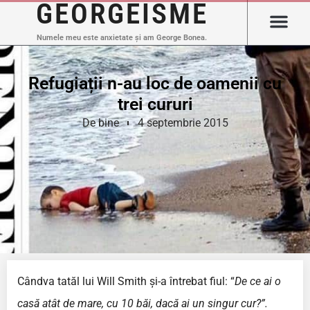
GEORGEISME
Numele meu este anxietate și am George Bonea.
Refugiații n-au loc de oamenii cu
trei cururi
De bine
4 septembrie 2015
Cândva tatăl lui Will Smith și-a întrebat fiul: “
De ce ai o
casă atât de mare, cu 10 băi, dacă ai un singur cur?”.