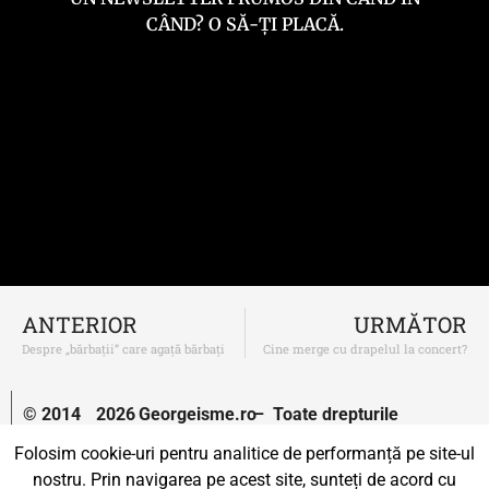
CÂND? O SĂ-ȚI PLACĂ.
ANTERIOR
URMĂTOR
Despre „bărbații” care agață bărbați
Cine merge cu drapelul la concert?
© 2014
2026
Georgeisme.ro
– Toate drepturile
–
rezervate.
Folosim cookie-uri pentru analitice de performanță pe site-ul
nostru. Prin navigarea pe acest site, sunteți de acord cu
Un proiect susținut de
Uprise.