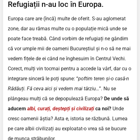
Refugiații n-au loc în Europa.
Europa care are (încă) multe de oferit. S-au aglomerat
zone, dar au rămas multe cu o populație mică unde se
poate face treabă. Când vorbim de refugiați ne gândim
că vor umple mii de oameni Bucureștiul și n-o să ne mai
vedem fițele de ei când ne înghesuim în Centrul Vechi.
Corect, mulți vin tocmai pentru a accede la vârf, dar cu o
integrare sinceră le poți spune: “
poftim teren și-o casă-n
Rădăuți. Fă ceva aici și vedem mai târziu…
”. Nu se
plângeau mulți că se depopulează Europa?
De unde să
aducem
albi, curați, deștepți și civilizați
ca noi?
Unde
cresc oamenii ăștia? Asta e, istoria se răzbună. Lumea
pe care albii civilizați au exploatat-o vrea să se bucure
de munca străbunilor.