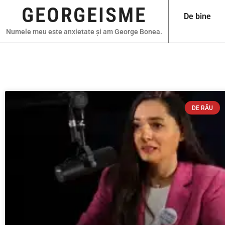
GEORGEISME
De bine
Numele meu este anxietate și am George Bonea.
DE RĂU