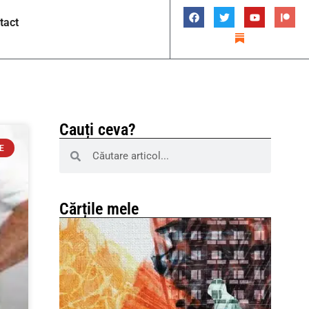
tact
Cauți ceva?
E
Cărțile mele