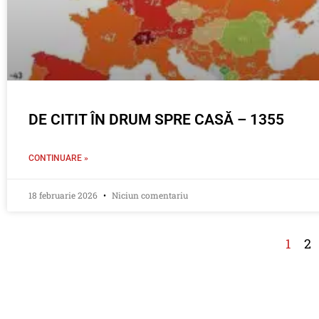
DE CITIT ÎN DRUM SPRE CASĂ – 1355
CONTINUARE »
18 februarie 2026
Niciun comentariu
1
2