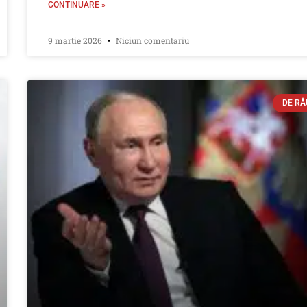
CONTINUARE »
9 martie 2026
Niciun comentariu
DE RĂ