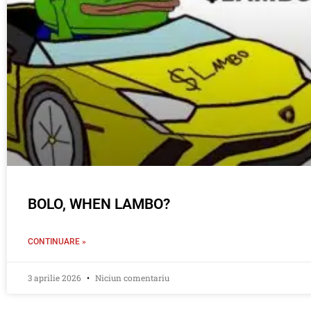
BOLO, WHEN LAMBO?
CONTINUARE »
3 aprilie 2026
Niciun comentariu