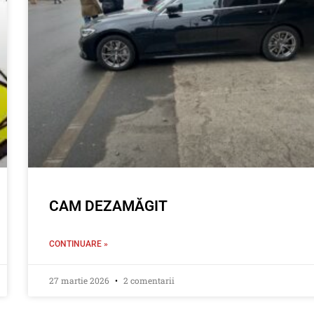
CAM DEZAMĂGIT
CONTINUARE »
27 martie 2026
2 comentarii