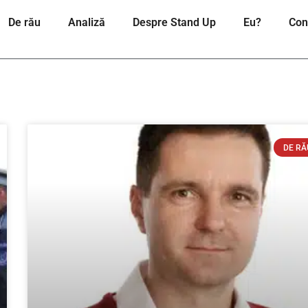
De rău
Analiză
Despre Stand Up
Eu?
Con
DE RĂ