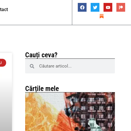
tact
Cauți ceva?
U
Cărțile mele