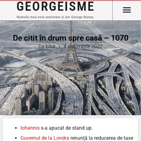
GEORGEISME
Numele meu este anxietate și am George Bonea.
De citit în drum spre casă – 1070
De bine
4 octombrie 2022
Iohannis
s-a apucat de stand up.
Guvernul de la Londra
renunță la reducerea de taxe