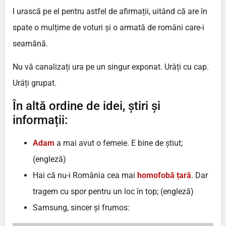
l urască pe el pentru astfel de afirmații, uitând că are în
spate o mulțime de voturi și o armată de români care-i
seamănă.
Nu vă canalizați ura pe un singur exponat. Urâți cu cap.
Urâți grupat.
În altă ordine de idei, știri și
informații:
Adam
a mai avut o femeie. E bine de știut;
(engleză)
Hai că nu-i România cea mai
homofobă țară
. Dar
tragem cu spor pentru un loc în top; (engleză)
Samsung, sincer și frumos: