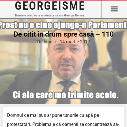
GEORGEISME
Numele meu este anxietate și am George Bonea.
De citit în drum spre casă – 110
De bine
14 martie 2017
Domnul de mai sus ar pune tunurile cu apă pe
protestatari. Problema e că oamenii se concentrează să-