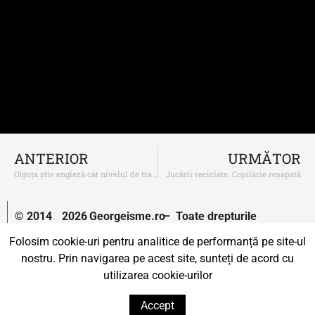
ANTERIOR
URMĂTOR
Olguța știe engleză cât nivelul de trai în Oltenia
Jucării reciclate. Copilărie reșapată
© 2014
2026
Georgeisme.ro
– Toate drepturile
–
rezervate.
Folosim cookie-uri pentru analitice de performanță pe site-ul
nostru. Prin navigarea pe acest site, sunteți de acord cu
Un proiect susținut de
Uprise.
utilizarea cookie-urilor
Accept