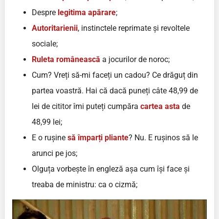
Despre
legitima apărare
;
Autoritarienii
, instinctele reprimate și revoltele
sociale;
Ruleta românească
a jocurilor de noroc;
Cum? Vreți să-mi faceți un cadou? Ce drăguț din
partea voastră. Hai că dacă puneți câte 48,99 de
lei de cititor îmi puteți cumpăra
cartea asta
de
48,99 lei;
E o rușine
să împarți pliante
? Nu. E rușinos să le
arunci pe jos;
Olguța vorbește în engleză așa cum își face și
treaba de ministru: ca o cizmă;