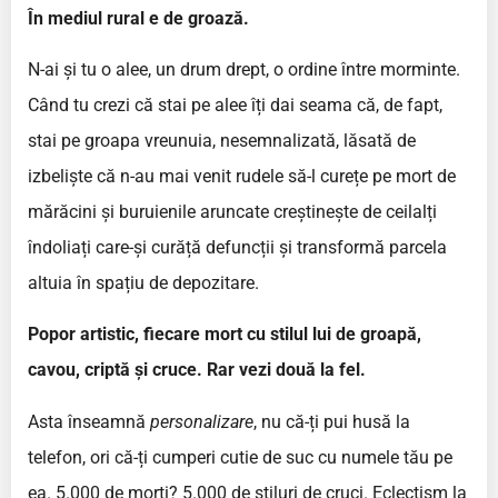
În mediul rural e de groază.
N-ai și tu o alee, un drum drept, o ordine între morminte.
Când tu crezi că stai pe alee îți dai seama că, de fapt,
stai pe groapa vreunuia, nesemnalizată, lăsată de
izbeliște că n-au mai venit rudele să-l curețe pe mort de
mărăcini și buruienile aruncate creștinește de ceilalți
îndoliați care-și curăță defuncții și transformă parcela
altuia în spațiu de depozitare.
Popor artistic, fiecare mort cu stilul lui de groapă,
cavou, criptă și cruce. Rar vezi două la fel.
Asta înseamnă
personalizare
, nu că-ți pui husă la
telefon, ori că-ți cumperi cutie de suc cu numele tău pe
ea. 5.000 de morți? 5.000 de stiluri de cruci. Eclectism la