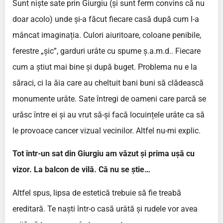
Sunt niște sate prin Giurgiu (și sunt ferm convins că nu
doar acolo) unde și-a făcut fiecare casă după cum l-a
mâncat imaginația. Culori aiuritoare, coloane penibile,
ferestre „șic”, garduri urâte cu spume ș.a.m.d.. Fiecare
cum a știut mai bine și după buget. Problema nu e la
săraci, ci la ăia care au cheltuit bani buni să clădească
monumente urâte. Sate întregi de oameni care parcă se
urăsc între ei și au vrut să-și facă locuințele urâte ca să
le provoace cancer vizual vecinilor. Altfel nu-mi explic.
Tot într-un sat din Giurgiu am văzut și prima ușă cu
vizor. La balcon de vilă. Că nu se știe…
Altfel spus, lipsa de estetică trebuie să fie treabă
ereditară. Te naști într-o casă urâtă și rudele vor avea