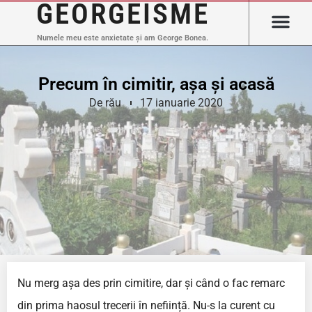
GEORGEISME
Numele meu este anxietate și am George Bonea.
Precum în cimitir, așa și acasă
De rău
17 ianuarie 2020
Nu merg așa des prin cimitire, dar și când o fac remarc
din prima haosul trecerii în neființă. Nu-s la curent cu