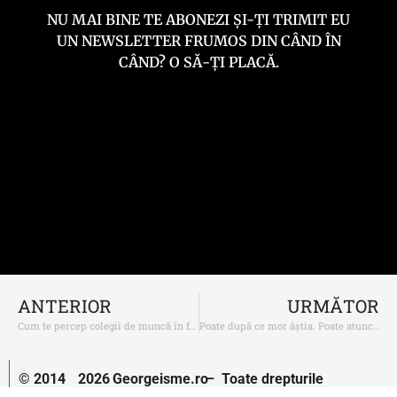
NU MAI BINE TE ABONEZI ȘI-ȚI TRIMIT EU
UN NEWSLETTER FRUMOS DIN CÂND ÎN
CÂND? O SĂ-ȚI PLACĂ.
ANTERIOR
URMĂTOR
Cum te percep colegii de muncă în funcție de ce postezi pe net?
Poate după ce mor ăștia. Poate atunci o să fie altfel
© 2014
2026
Georgeisme.ro
– Toate drepturile