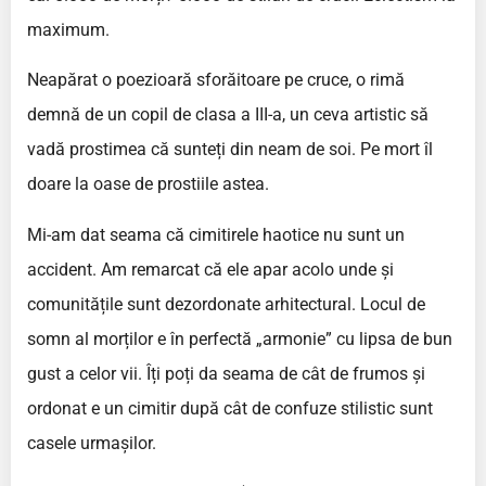
maximum.
Neapărat o poezioară sforăitoare pe cruce, o rimă
demnă de un copil de clasa a III-a, un ceva artistic să
vadă prostimea că sunteți din neam de soi. Pe mort îl
doare la oase de prostiile astea.
Mi-am dat seama că cimitirele haotice nu sunt un
accident. Am remarcat că ele apar acolo unde și
comunitățile sunt dezordonate arhitectural. Locul de
somn al morților e în perfectă „armonie” cu lipsa de bun
gust a celor vii. Îți poți da seama de cât de frumos și
ordonat e un cimitir după cât de confuze stilistic sunt
casele urmașilor.