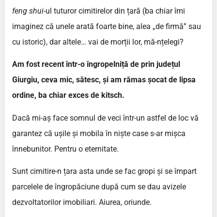
feng shui-
ul tuturor cimitirelor din țară (ba chiar îmi
imaginez că unele arată foarte bine, alea „de firmă” sau
cu istoric), dar altele… vai de morții lor, mă-nțelegi?
Am fost recent într-o îngropelniță de prin județul
Giurgiu, ceva mic, sătesc, și am rămas șocat de lipsa
ordine, ba chiar exces de kitsch.
Dacă mi-aș face somnul de veci într-un astfel de loc vă
garantez că ușile și mobila în niște case s-ar mișca
înnebunitor. Pentru o eternitate.
Sunt cimitire-n țara asta unde se fac gropi și se împart
parcelele de îngropăciune după cum se dau avizele
dezvoltatorilor imobiliari. Aiurea, oriunde.