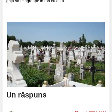
grijă să te-ngroape în ton cu asta.
Un răspuns