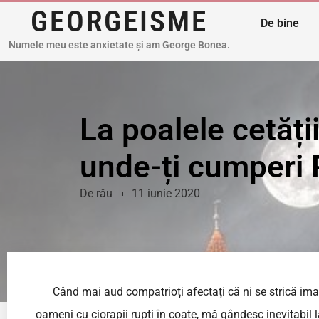
GEORGEISME
De bine
Numele meu este anxietate și am George Bonea.
La poalele cetății
unde-ți cumperi
De rău
11 iunie 2020
Când mai aud compatrioți afectați că ni se strică imagin
oameni cu ciorapii rupți în coate, mă gândesc inevitabil la