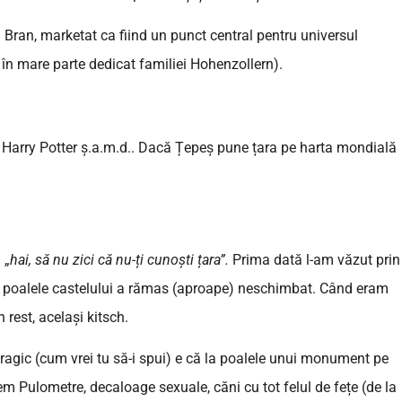
l Bran, marketat ca fiind un punct central pentru universul
e în mare parte dedicat familiei Hohenzollern).
ui Harry Potter ș.a.m.d.. Dacă Țepeș pune țara pe harta mondială
 „
hai, să nu zici că nu-ți cunoști țara”.
Prima dată l-am văzut prin
e la poalele castelului a rămas (aproape) neschimbat. Când eram
 rest, același kitsch.
gic (cum vrei tu să-i spui) e că la poalele unui monument pe
 Pulometre, decaloage sexuale, căni cu tot felul de fețe (de la