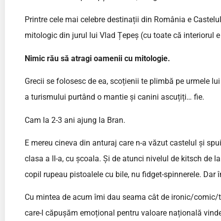
Printre cele mai celebre destinații din România e Castelu
mitologic din jurul lui Vlad Țepeș (cu toate că interiorul 
Nimic rău să atragi oamenii cu mitologie.
Grecii se folosesc de ea, scoțienii te plimbă pe urmele l
a turismului purtând o mantie și canini ascuțiți… fie.
Cam la 2-3 ani ajung la Bran.
E mereu cineva din anturaj care n-a văzut castelul și spui
clasa a II-a, cu școala. Și de atunci nivelul de kitsch d
copil rupeau pistoalele cu bile, nu fidget-spinnerele. Dar în
Cu mintea de acum îmi dau seama cât de ironic/comic/tra
care-l căpușăm emoțional pentru valoare națională vindem