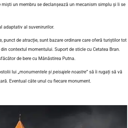
e miști un membru se declanșează un mecanism simplu și li se
ul adaptativ al suvenirurilor.
 punct de atracție, sunt bazare ordinare care oferă turiștilor tot
șit din contextul momentului. Suport de sticle cu Cetatea Bran.
esfăcător de bere cu Mânăstirea Putna.
olii lui „
monumentele și peisajele noastre
” să îi rugați să vă
ară. Eventual câte unul cu fiecare monument.