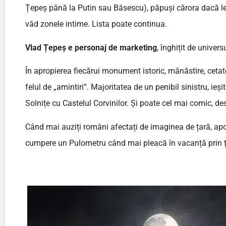
Țepeș până la Putin sau Băsescu), păpuși cărora dacă l
văd zonele intime. Lista poate continua.
Vlad Țepeș e personaj de marketing
, înghițit de univers
În apropierea fiecărui monument istoric, mânăstire, cetate,
felul de „amintiri”. Majoritatea de un penibil sinistru, ie
Solnițe cu Castelul Corvinilor. Și poate cel mai comic, d
Când mai auziți români afectați de imaginea de țară, apost
cumpere un Pulometru când mai pleacă în vacanță prin ț