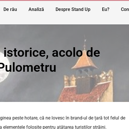
De rău
Analiză
Despre Stand Up
Eu?
Con
 istorice, acolo de
 Pulometru
ea peste hotare, că ne lovesc în brand-ul de țară tot felul de
 elementele folosite pentru ațâțarea turiștilor străini.