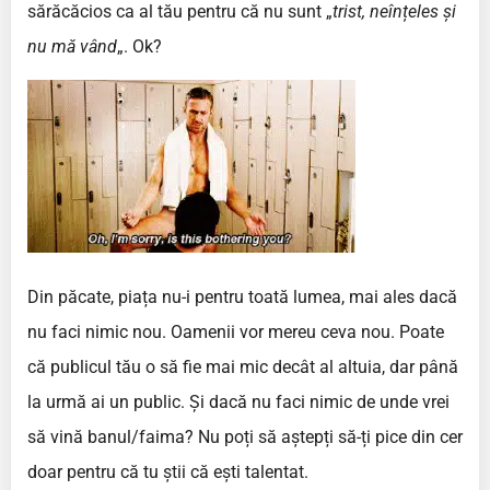
sărăcăcios ca al tău pentru că nu sunt „
trist, neînțeles și
nu mă vând
„. Ok?
Din păcate, piața nu-i pentru toată lumea, mai ales dacă
nu faci nimic nou. Oamenii vor mereu ceva nou. Poate
că publicul tău o să fie mai mic decât al altuia, dar până
la urmă ai un public. Și dacă nu faci nimic de unde vrei
să vină banul/faima? Nu poți să aștepți să-ți pice din cer
doar pentru că tu știi că ești talentat.