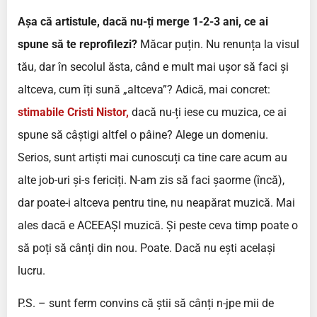
Așa că artistule, dacă nu-ți merge 1-2-3 ani, ce ai
spune să te reprofilezi?
Măcar puțin. Nu renunța la visul
tău, dar în secolul ăsta, când e mult mai ușor să faci și
altceva, cum îți sună „altceva”? Adică, mai concret:
stimabile Cristi Nistor,
dacă nu-ți iese cu muzica, ce ai
spune să câștigi altfel o pâine? Alege un domeniu.
Serios, sunt artiști mai cunoscuți ca tine care acum au
alte job-uri și-s fericiți. N-am zis să faci șaorme (încă),
dar poate-i altceva pentru tine, nu neapărat muzică. Mai
ales dacă e ACEEAȘI muzică. Și peste ceva timp poate o
să poți să cânți din nou. Poate. Dacă nu ești același
lucru.
P.S. – sunt ferm convins că știi să cânți n-jpe mii de