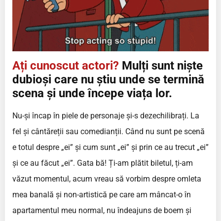
Ați cunoscut actori?
Mulți sunt niște
dubioși care nu știu unde se termină
scena și unde începe viața lor.
Nu-și încap în piele de personaje și-s dezechilibrați. La
fel și cântăreții sau comedianții. Când nu sunt pe scenă
e totul despre „ei” și cum sunt „ei” și prin ce au trecut „ei”
și ce au făcut „ei”. Gata bă! Ți-am plătit biletul, ți-am
văzut momentul, acum vreau să vorbim despre omleta
mea banală și non-artistică pe care am mâncat-o în
apartamentul meu normal, nu îndeajuns de boem și