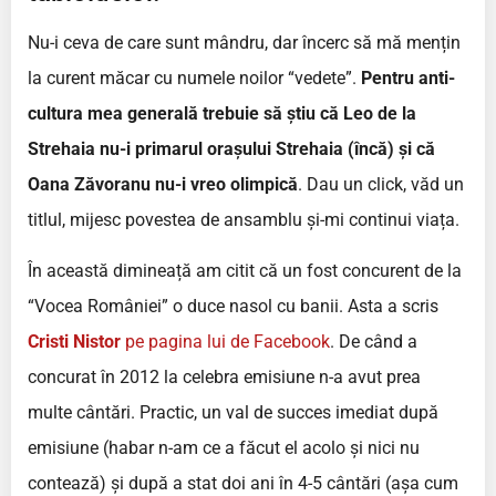
Nu-i ceva de care sunt mândru, dar încerc să mă mențin
la curent măcar cu numele noilor “vedete”.
Pentru anti-
cultura mea generală trebuie să știu că Leo de la
Strehaia nu-i primarul orașului Strehaia (încă) și că
Oana Zăvoranu nu-i vreo olimpică
. Dau un click, văd un
titlul, mijesc povestea de ansamblu și-mi continui viața.
În această dimineață am citit că un fost concurent de la
“Vocea României” o duce nasol cu banii. Asta a scris
Cristi Nistor
pe pagina lui de Facebook
. De când a
concurat în 2012 la celebra emisiune n-a avut prea
multe cântări. Practic, un val de succes imediat după
emisiune (habar n-am ce a făcut el acolo și nici nu
contează) și după a stat doi ani în 4-5 cântări (așa cum