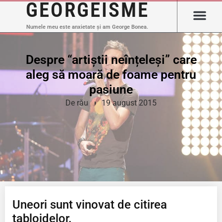
GEORGEISME
Numele meu este anxietate și am George Bonea.
Despre “artiștii neînțeleși” care
aleg să moară de foame pentru
pasiune
De rău
19 august 2015
Uneori sunt vinovat de citirea
tabloidelor.