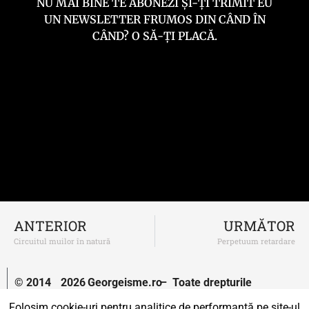
NU MAI BINE TE ABONEZI ȘI-ȚI TRIMIT EU
UN NEWSLETTER FRUMOS DIN CÂND ÎN
CÂND? O SĂ-ȚI PLACĂ.
ANTERIOR
URMĂTOR
Circuitul muilor în natură
Perpetuum retardare
© 2014
2026
Georgeisme.ro
– Toate drepturile
–
rezervate.
Folosim cookie-uri pentru analitice de performanță pe site-ul