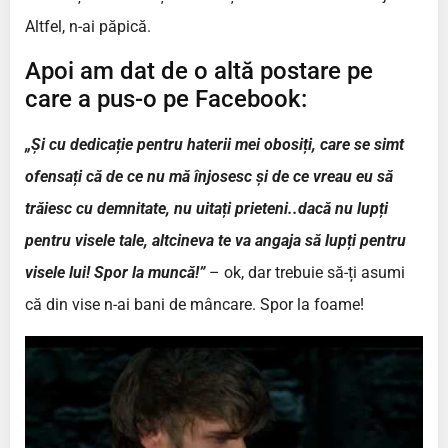
Altfel, n-ai păpică.
Apoi am dat de o altă postare pe
care a pus-o pe Facebook:
„Și cu dedicație pentru haterii mei obosiți, care se simt
ofensați că de ce nu mă înjosesc și de ce vreau eu să
trăiesc cu demnitate, nu uitați prieteni..dacă nu lupți
pentru visele tale, altcineva te va angaja să lupți pentru
visele lui! Spor la muncă!”
– ok, dar trebuie să-ți asumi
că din vise n-ai bani de mâncare. Spor la foame!