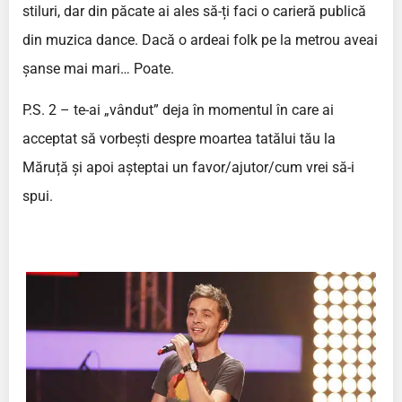
stiluri, dar din păcate ai ales să-ți faci o carieră publică
din muzica dance. Dacă o ardeai folk pe la metrou aveai
șanse mai mari… Poate.
P.S. 2 – te-ai „vândut” deja în momentul în care ai
acceptat să vorbești despre moartea tatălui tău la
Măruță și apoi așteptai un favor/ajutor/cum vrei să-i
spui.