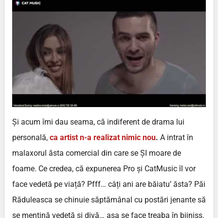
Și acum îmi dau seama, că indiferent de drama lui
personală,
ca artist n-a realizat nimic nou
.
A intrat în
malaxorul ăsta comercial din care se ȘI moare de
foame. Ce credea, că expunerea Pro și CatMusic îl vor
face vedetă pe viață? Pfff… câți ani are băiatu’ ăsta? Păi
Răduleasca se chinuie săptămânal cu postări jenante să
se mențină vedetă și divă… așa se face treaba în bijniss.