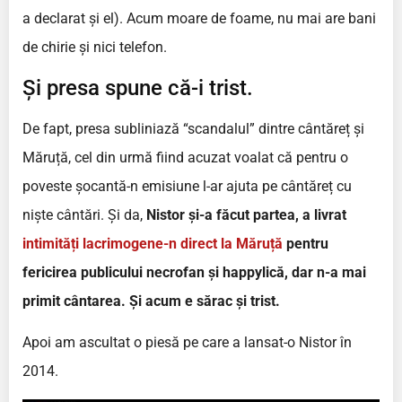
a declarat și el). Acum moare de foame, nu mai are bani
de chirie și nici telefon.
Și presa spune că-i trist.
De fapt, presa subliniază “scandalul” dintre cântăreț și
Măruță, cel din urmă fiind acuzat voalat că pentru o
poveste șocantă-n emisiune l-ar ajuta pe cântăreț cu
niște cântări. Și da,
Nistor și-a făcut partea, a livrat
intimități lacrimogene-n direct la Măruță
pentru
fericirea publicului necrofan și happylică, dar n-a mai
primit cântarea. Și acum e sărac și trist.
Apoi am ascultat o piesă pe care a lansat-o Nistor în
2014.