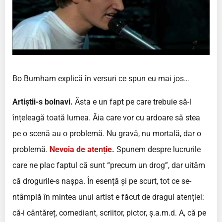
Bo Burnham explică în versuri ce spun eu mai jos…
Artiștii-s bolnavi.
Ăsta e un fapt pe care trebuie să-l
înțeleagă toată lumea. Ăia care vor cu ardoare să stea
pe o scenă au o problemă. Nu gravă, nu mortală, dar o
problemă.
Nevoia de atenție.
Spunem despre lucrurile
care ne plac faptul că sunt “precum un drog”, dar uităm
că drogurile-s nașpa. În esență și pe scurt, tot ce se-
ntâmplă în mintea unui artist e făcut de dragul atenției:
că-i cântăreț, comediant, scriitor, pictor, ș.a.m.d. A, că pe