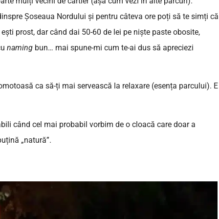
rte mulți vecini de cartier (așa cum vezi în alte parcuri).
inspre Șoseaua Nordului și pentru câteva ore poți să te simți că
ești prost, dar când dai 50-60 de lei pe niște paste obosite,
cu
naming
bun… mai spune-mi cum te-ai dus să apreciezi
motoasă ca să-ți mai servească la relaxare (esența parcului). E
ili când cel mai probabil vorbim de o cloacă care doar a
puțină „natură”.