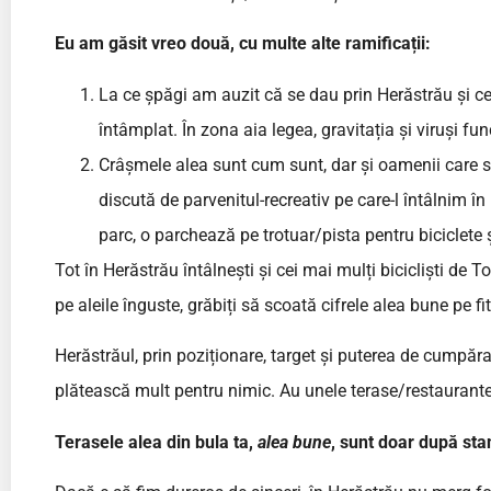
Eu am găsit vreo două, cu multe alte ramificații:
La ce șpăgi am auzit că se dau prin Herăstrău și c
întâmplat. În zona aia legea, gravitația și viruși f
Crâșmele alea sunt cum sunt, dar și oamenii care s
discută de parvenitul-recreativ pe care-l întâlnim 
parc, o parchează pe trotuar/pista pentru biciclete ș
Tot în Herăstrău întâlnești și cei mai mulți bicicliști de 
pe aleile înguste, grăbiți să scoată cifrele alea bune pe fitb
Herăstrăul, prin poziționare, target și puterea de cumpă
plătească mult pentru nimic. Au unele terase/restaurante 
Terasele alea din bula ta,
alea bune
, sunt doar după sta