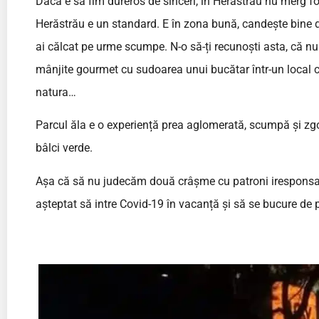
Dacă e să fim dureros de sinceri, în Herăstrău nu merg foa
Herăstrău e un standard. E în zona bună, candește bine d
ai călcat pe urme scumpe. N-o să-ți recunoști asta, că nu 
mânjite gourmet cu sudoarea unui bucătar într-un local 
natura…
Parcul ăla e o experiență prea aglomerată, scumpă și zgo
bâlci verde.
Așa că să nu judecăm două crâșme cu patroni iresponsab
așteptat să intre Covid-19 în vacanță și să se bucure de 