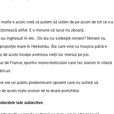
e mafie e acolo cred că putem să uităm de pe acum de tot ce s-a
uncționează altfel. E o minune că lacul nu zboară;
-au înghesuit în ele… De ăia nu vorbește nimeni? Nimeni nu
în proporție mare în Herăstrău. Ăla care vine cu mașina până-n
i de acolo începe aventura vieții lui: mersul pe jos.
Tour de France, sportivi mono-testiculari care fac slalom în viteză
it-uri.
rare are un public predominant opulent care nu suferă să
de acolo niște scoruri de te doare portofelul.
ndardele tale subiective.