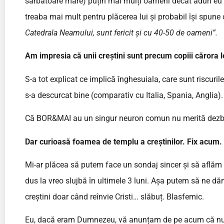
sărbătoare mare) puțin mai mulți oameni decât adun eu s
treaba mai mult pentru plăcerea lui și probabil își spune 
Catedrala Neamului, sunt fericit și cu 40-50 de oameni”.
Am impresia că unii creștini sunt precum copiii cărora le i
S-a tot explicat ce implică înghesuiala, care sunt riscu
s-a descurcat bine (comparativ cu Italia, Spania, Anglia)
Că BOR&MAI au un singur neuron comun nu merită dezbătu
Dar curioasă foamea de templu a creștinilor. Fix acum. 
Mi-ar plăcea să putem face un sondaj sincer și să aflăm c
dus la vreo slujbă în ultimele 3 luni. Așa putem să ne dăm
creștini doar când reînvie Cristi… slăbuț. Blasfemic.
Eu, dacă eram Dumnezeu, vă anunțam de pe acum că nu pu