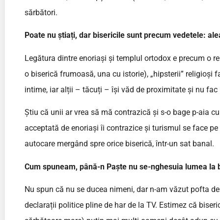
sărbători.
Poate nu știați, dar bisericile sunt precum vedetele: a
Legătura dintre enoriași și templul ortodox e precum o rel
o biserică frumoasă, una cu istorie), „hipsterii” religioși 
intime, iar alții – tăcuți – își văd de proximitate și nu fac
Știu că unii ar vrea să mă contrazică și s-o bage p-aia c
acceptată de enoriași îi contrazice și turismul se face pe
autocare mergând spre orice biserică, într-un sat banal.
Cum spuneam, până-n Paște nu se-nghesuia lumea la bi
Nu spun că nu se ducea nimeni, dar n-am văzut pofta de 
declarații politice pline de har de la TV. Estimez că bis