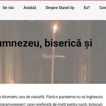
De rău
Analiză
Despre Stand Up
Eu?
Con
umnezeu, biserică și
v un kilometru una de cealaltă. Până-n pandemie nu se înghesuia
 maramureșean) care-i preferată de mulți pentru nunți, botezuri,