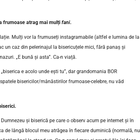
lea frumoase atrag mai mulți
fani
.
ație. Mulți vor la frumuseți instagramabile (altfel e lumina de la
fac un caz din pelerinajul la bisericuțele mici, fără panaș și
 nazuri. „E bună și asta”. Ca-n viață.
u „biserica e acolo unde ești tu”, dar grandomania BOR
 spatele bisericilor/mânăstirilor frumoase-celebre, nu văd
serici.
Dumnezeu și biserică pe care o observ acum pe internet și în
erica de lângă blocul meu atrăgea în fiecare duminică (normală, nu