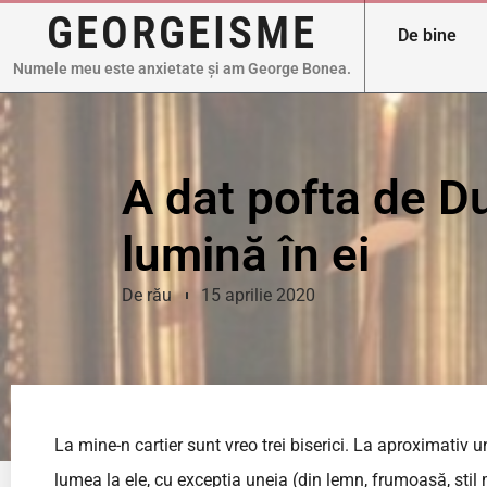
GEORGEISME
De bine
Numele meu este anxietate și am George Bonea.
A dat pofta de D
lumină în ei
De rău
15 aprilie 2020
La mine-n cartier sunt vreo trei biserici. La aproximati
lumea la ele, cu excepția uneia (din lemn, frumoasă, stil