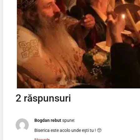
2 răspunsuri
Bogdan rebut
spune:
Biserica este acolo unde ești tu ! 🥺
Răspunde