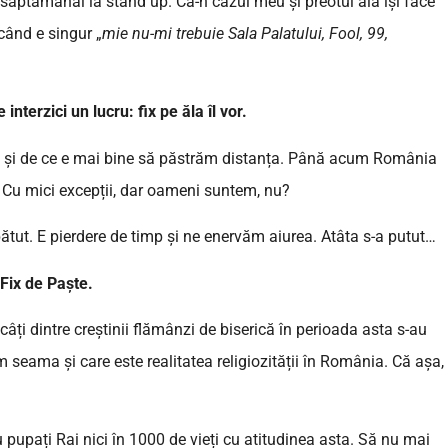
ăptămânal la stand up. Ca-n cazul meu și preotul ăla își face
când e singur „
mie nu-mi trebuie Sala Palatului, Fool, 99,
nterzici un lucru: fix pe ăla îl vor.
rile și de ce e mai bine să păstrăm distanța. Până acum România
. Cu mici excepții, dar oameni suntem, nu?
t. E pierdere de timp și ne enervăm aiurea. Atâta s-a putut…
Fix de Paște.
âți dintre creștinii flămânzi de biserică în perioada asta s-au
 seama și care este realitatea religiozității în România. Că așa,
pați Rai nici în 1000 de vieți cu atitudinea asta. Să nu mai