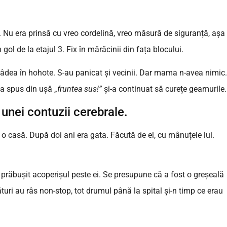
. Nu era prinsă cu vreo cordelină, vreo măsură de siguranță, așa
ol de la etajul 3. Fix în mărăcinii din fața blocului.
Râdea în hohote. S-au panicat și vecinii. Dar mama n-avea nimic.
i-a spus din ușă „
fruntea sus!”
și-a continuat să curețe geamurile.
 unei contuzii cerebrale.
o casă. După doi ani era gata. Făcută de el, cu mânuțele lui.
a prăbușit acoperișul peste ei. Se presupune că a fost o greșeală
ături au râs non-stop, tot drumul până la spital și-n timp ce erau