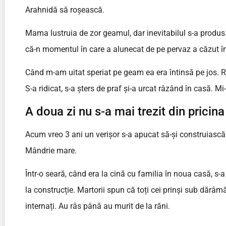
Arahnidă să roșească.
Mama lustruia de zor geamul, dar inevitabilul s-a produs
că-n momentul în care a alunecat de pe pervaz a căzut în g
Când m-am uitat speriat pe geam ea era întinsă pe jos. 
S-a ridicat, s-a șters de praf și-a urcat râzând în casă. M
A doua zi nu s-a mai trezit din pricina
Acum vreo 3 ani un verișor s-a apucat să-și construiască 
Mândrie mare.
Într-o seară, când era la cină cu familia în noua casă, s-
la construcție. Martorii spun că toți cei prinși sub dărâm
internați. Au râs până au murit de la răni.