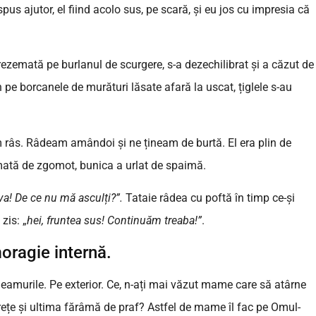
pus ajutor, el fiind acolo sus, pe scară, și eu jos cu impresia că
 rezemată pe burlanul de scurgere, s-a dezechilibrat și a căzut de
n pe borcanele de murături lăsate afară la uscat, țiglele s-au
 am râs. Râdeam amândoi și ne țineam de burtă. El era plin de
rmată de zgomot, bunica a urlat de spaimă.
eva! De ce nu mă asculți?”.
Tataie râdea cu poftă în timp ce-și
zis: „
hei, fruntea sus! Continuăm treaba!”
.
moragie internă.
geamurile. Pe exterior. Ce, n-ați mai văzut mame care să atârne
țe și ultima fărâmă de praf? Astfel de mame îl fac pe Omul-