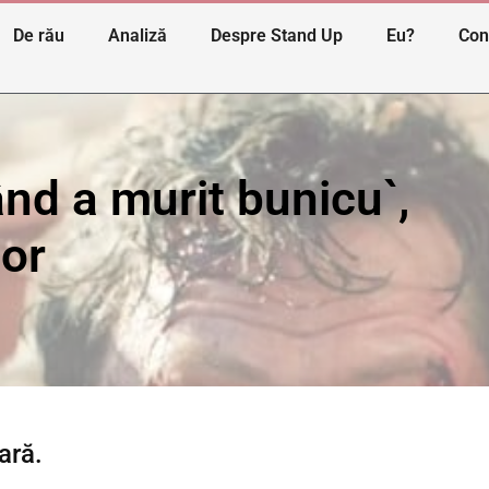
De rău
Analiză
Despre Stand Up
Eu?
Con
nd a murit bunicu`,
or
ară.