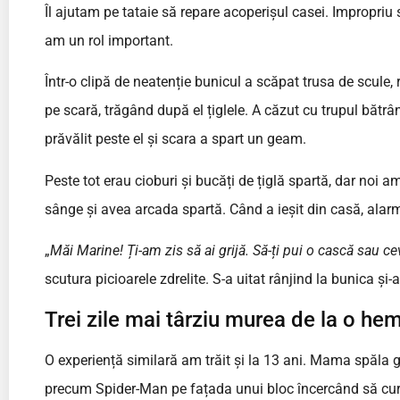
Îl ajutam pe tataie să repare acoperișul casei. Impropriu s
am un rol important.
Într-o clipă de neatenție bunicul a scăpat trusa de scule,
pe scară, trăgând după el țiglele. A căzut cu trupul bătrâ
prăvălit peste el și scara a spart un geam.
Peste tot erau cioburi și bucăți de țiglă spartă, dar noi
sânge și avea arcada spartă. Când a ieșit din casă, ala
„
Măi Marine! Ți-am zis să ai grijă. Să-ți pui o cască sau c
scutura picioarele zdrelite. S-a uitat rânjind la bunica și-a 
Trei zile mai târziu murea de la o he
O experiență similară am trăit și la 13 ani. Mama spăla 
precum Spider-Man pe fațada unui bloc încercând să cure