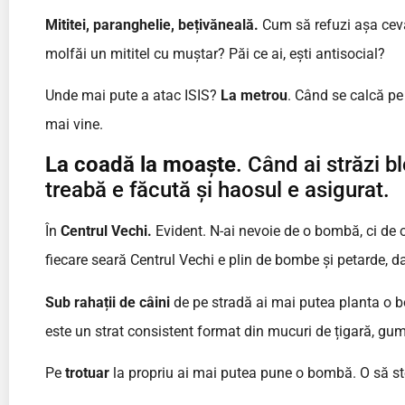
Mititei, paranghelie, bețivăneală.
Cum să refuzi așa ceva
molfăi un mititel cu muștar? Păi ce ai, ești antisocial?
Unde mai pute a atac ISIS?
La metrou
. Când se calcă pe
mai vine.
La coadă la moaște
. Când ai străzi b
treabă e făcută și haosul e asigurat.
În
Centrul Vechi.
Evident. N-ai nevoie de o bombă, ci de o 
fiecare seară Centrul Vechi e plin de bombe și petarde, d
Sub rahații de câini
de pe stradă ai mai putea planta o b
este un strat consistent format din mucuri de țigară, gum
Pe
trotuar
la propriu ai mai putea pune o bombă. O să st