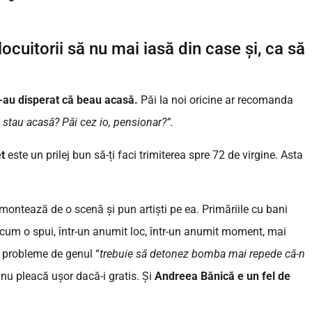
 locuitorii să nu mai iasă din case și, ca să
n-au disperat că beau acasă.
Păi la noi oricine ar recomanda
ă stau acasă? Păi cez io, pensionar?”.
t
este un prilej bun să-ți faci trimiterea spre 72 de virgine. Asta
i montează de o scenă și pun artiști pe ea. Primăriile cu bani
cum o spui, într-un anumit loc, într-un anumit moment, mai
i probleme de genul “
trebuie să detonez bomba mai repede că-n
nu pleacă ușor dacă-i gratis. Și
Andreea Bănică e un fel de