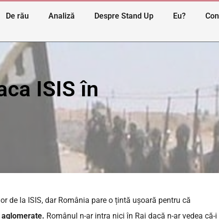
De rău
Analiză
Despre Stand Up
Eu?
Con
aca ISIS în
lor de la ISIS, dar România pare o țintă ușoară pentru că
le aglomerate.
Românul n-ar intra nici în Rai dacă n-ar vedea că-i