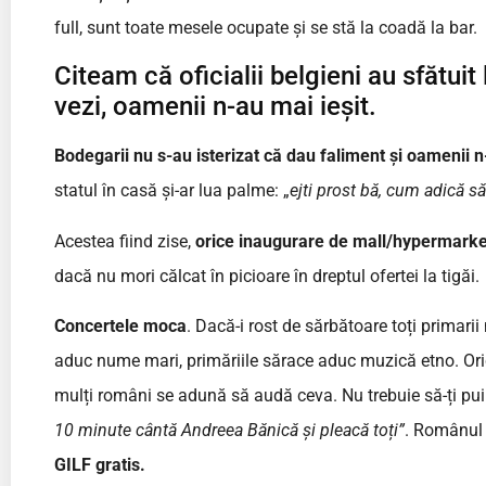
full, sunt toate mesele ocupate și se stă la coadă la bar.
Citeam că oficialii belgieni au sfătuit
vezi, oamenii n-au mai ieșit.
Bodegarii nu s-au isterizat că dau faliment și oamenii 
statul în casă și-ar lua palme: „
ejti prost bă, cum adică s
Acestea fiind zise,
orice inaugurare de mall/hypermarke
dacă nu mori călcat în picioare în dreptul ofertei la tigăi.
Concertele moca
. Dacă-i rost de sărbătoare toți primari
aduc nume mari, primăriile sărace aduc muzică etno. Ori
mulți români se adună să audă ceva. Nu trebuie să-ți pu
10 minute cântă Andreea Bănică și pleacă toți”
. Românul 
GILF gratis.