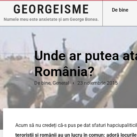
GEORGEISME
De bine
Numele meu este anxietate și am George Bonea.
Unde ar putea at
România?
De bine
,
General
23 noiembrie 2015
Acum să nu credeți că-s pus pe dat sfaturi hapciupalitici
teroriștii și românii au un lucru în comun: adoră locuri