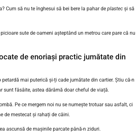
? Cum să nu te înghesui să bei bere la pahar de
plastec
și să
 picioare sute de oameni așteptând un metrou care pare că nu
locate de enoriași practic jumătate din
petardă mai puterică și-ți cade jumătate din cartier. Știu că-n
ar sunt fâsâite, astea dărâmă doar cheful de viață.
ombă. Pe ce mergem noi nu se numește trotuar sau asfalt, ci
e de mestecat și rahați de câini.
ea ascunsă de mașinile parcate până-n ziduri.