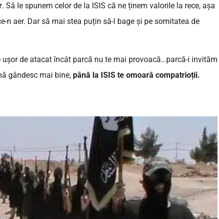
r
. Să le spunem celor de la ISIS că ne ținem valorile la rece, așa
e-n aer. Dar să mai stea puțin să-l bage și pe somitatea de
e ușor de atacat încât parcă nu te mai provoacă…parcă-i invităm
 mă gândesc mai bine,
până la ISIS te omoară compatrioții.