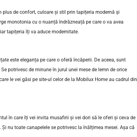
plus de confort, culoare și stil prin tapițeria modernă și
parge monotonia cu o nuanță îndrăzneață pe care o va avea
 iar tapițeria îți va aduce modernitate.
țate este eleganța pe care o oferă încăperii. De aceea, sunt
ă. Se potrivesc de minune în jurul unei mese de lemn de orice
are le vei găsi pe site-ul celor de la Mobilux Home au cadrul din
l în care îți vei invita musafirii și vei dori să le oferi și ceva de
 Și nu toate canapelele se potrivesc la înălțimea mesei. Așa că