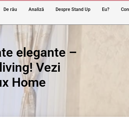
De rău
Analiză
Despre Stand Up
Eu?
Con
ate elegante –
living! Vezi
lux Home