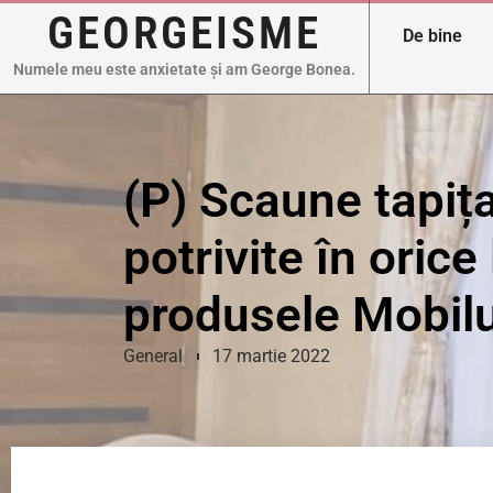
GEORGEISME
De bine
Numele meu este anxietate și am George Bonea.
(P) Scaune tapiț
potrivite în orice 
produsele Mobi
General
17 martie 2022