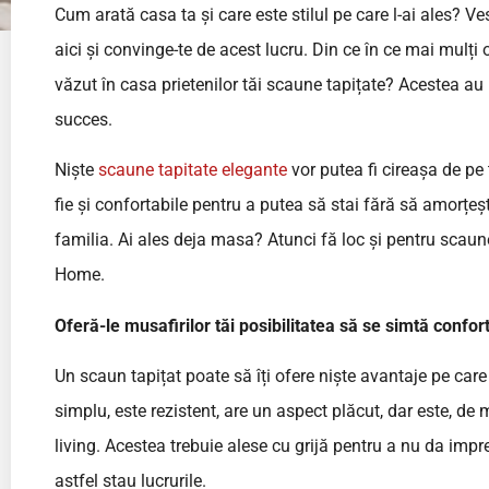
Cum arată casa ta și care este stilul pe care l-ai ales? V
aici și convinge-te de acest lucru. Din ce în ce mai mulți
văzut în casa prietenilor tăi scaune tapițate? Acestea au u
succes.
Niște
scaune tapitate elegante
vor putea fi cireașa de pe t
fie și confortabile pentru a putea să stai fără să amorțeșt
familia. Ai ales deja masa? Atunci fă loc și pentru scaune
Home.
Oferă-le musafirilor tăi posibilitatea să se simtă confort
Un scaun tapițat poate să îți ofere niște avantaje pe ca
simplu, este rezistent, are un aspect plăcut, dar este, de m
living. Acestea trebuie alese cu grijă pentru a nu da impr
astfel stau lucrurile.