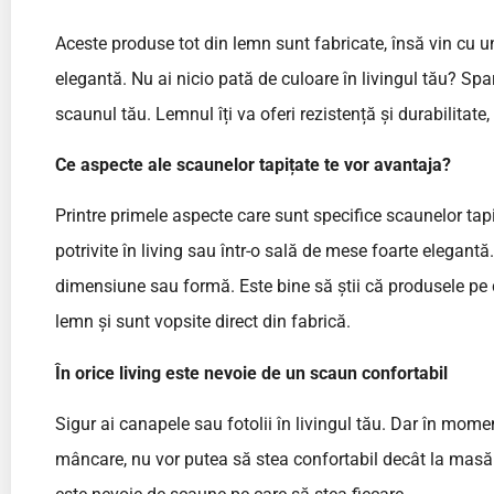
Aceste produse tot din lemn sunt fabricate, însă vin cu un 
elegantă. Nu ai nicio pată de culoare în livingul tău? S
scaunul tău. Lemnul îți va oferi rezistență și durabilitate,
Ce aspecte ale scaunelor tapițate te vor avantaja?
Printre primele aspecte care sunt specifice scaunelor tapi
potrivite în living sau într-o sală de mese foarte elegant
dimensiune sau formă. Este bine să știi că produsele pe c
lemn și sunt vopsite direct din fabrică.
În orice living este nevoie de un scaun confortabil
Sigur ai canapele sau fotolii în livingul tău. Dar în momentu
mâncare, nu vor putea să stea confortabil decât la masă.