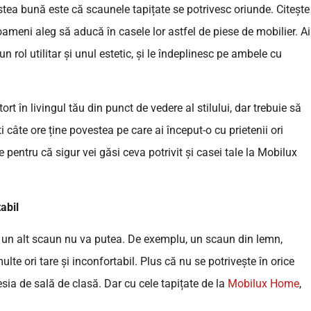
estea bună este că scaunele tapițate se potrivesc oriunde. Citește
 oameni aleg să aducă în casele lor astfel de piese de mobilier. Ai
n rol utilitar și unul estetic, și le îndeplinesc pe ambele cu
ort în livingul tău din punct de vedere al stilului, dar trebuie să
i câte ore ține povestea pe care ai început-o cu prietenii ori
 pentru că sigur vei găsi ceva potrivit și casei tale la Mobilux
abil
re un alt scaun nu va putea. De exemplu, un scaun din lemn,
ulte ori tare și inconfortabil. Plus că nu se potrivește în orice
esia de sală de clasă. Dar cu cele tapițate de la
Mobilux Home
,