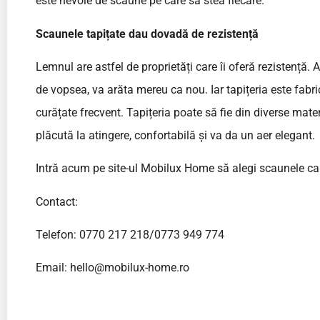
este nevoie de scaune pe care să stea fiecare.
Scaunele tapițate dau dovadă de rezistență
Lemnul are astfel de proprietăți care îi oferă rezistență. 
de vopsea, va arăta mereu ca nou. Iar tapițeria este fabri
curățate frecvent. Tapițeria poate să fie din diverse mater
plăcută la atingere, confortabilă și va da un aer elegant.
Intră acum pe site-ul Mobilux Home să alegi scaunele care 
Contact:
Telefon: 0770 217 218/0773 949 774
Email:
hello@mobilux-home.ro