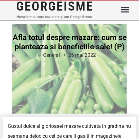
GEORGEISME
Numele meu este anxietate și am George Bonea.
Afla totul despre mazare: cum se
planteaza si beneficiile sale! (P)
General
25 mai 2022
Gustul dulce al glorioasei mazare cultivata in gradina nu
seamana deloc cu cel pe care il gasiti in magazinele