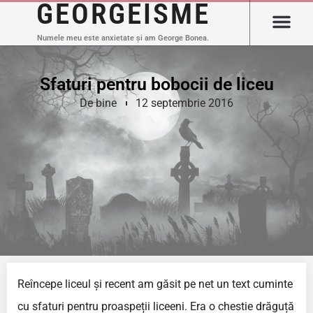
GEORGEISME
Numele meu este anxietate și am George Bonea.
Sfaturi pentru bobocii de liceu
De bine
12 septembrie 2016
Reîncepe liceul și recent am găsit pe net un text cuminte
cu sfaturi pentru proaspeții liceeni. Era o chestie drăguță