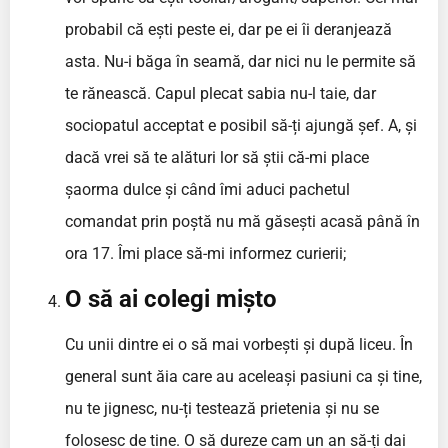
probabil că ești peste ei, dar pe ei îi deranjează
asta. Nu-i băga în seamă, dar nici nu le permite să
te rănească. Capul plecat sabia nu-l taie, dar
sociopatul acceptat e posibil să-ți ajungă șef. A, și
dacă vrei să te alături lor să știi că-mi place
șaorma dulce și când îmi aduci pachetul
comandat prin poștă nu mă găsești acasă până în
ora 17. Îmi place să-mi informez curierii;
O să ai colegi mișto
Cu unii dintre ei o să mai vorbești și după liceu. În
general sunt ăia care au aceleași pasiuni ca și tine,
nu te jignesc, nu-ți testează prietenia și nu se
folosesc de tine. O să dureze cam un an să-ți dai