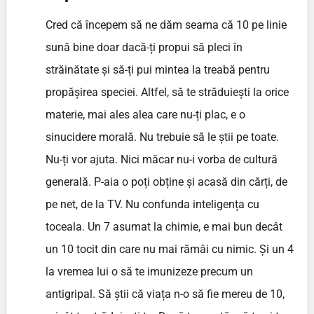
Cred că începem să ne dăm seama că 10 pe linie
sună bine doar dacă-ți propui să pleci în
străinătate și să-ți pui mintea la treabă pentru
propășirea speciei. Altfel, să te străduiești la orice
materie, mai ales alea care nu-ți plac, e o
sinucidere morală. Nu trebuie să le știi pe toate.
Nu-ți vor ajuta. Nici măcar nu-i vorba de cultură
generală. P-aia o poți obține și acasă din cărți, de
pe net, de la TV. Nu confunda inteligența cu
toceala. Un 7 asumat la chimie, e mai bun decât
un 10 tocit din care nu mai rămâi cu nimic. Și un 4
la vremea lui o să te imunizeze precum un
antigripal. Să știi că viața n-o să fie mereu de 10,