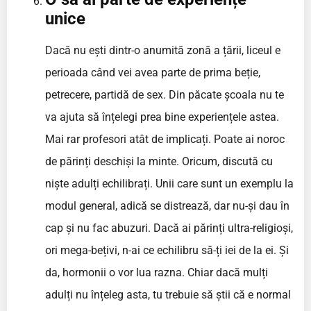
unice
Dacă nu ești dintr-o anumită zonă a țării, liceul e
perioada când vei avea parte de prima beție,
petrecere, partidă de sex. Din păcate școala nu te
va ajuta să înțelegi prea bine experiențele astea.
Mai rar profesori atât de implicați. Poate ai noroc
de părinți deschiși la minte. Oricum, discută cu
niște adulți echilibrați. Unii care sunt un exemplu la
modul general, adică se distrează, dar nu-și dau în
cap și nu fac abuzuri. Dacă ai părinți ultra-religioși,
ori mega-bețivi, n-ai ce echilibru să-ți iei de la ei. Și
da, hormonii o vor lua razna. Chiar dacă mulți
adulți nu înțeleg asta, tu trebuie să știi că e normal