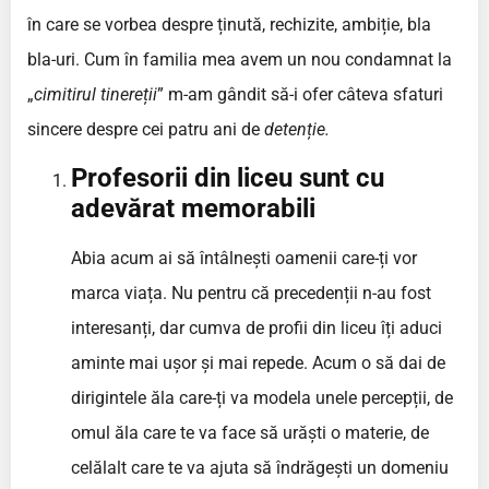
în care se vorbea despre ținută, rechizite, ambiție, bla
bla-uri. Cum în familia mea avem un nou condamnat la
„
cimitirul tinereții
” m-am gândit să-i ofer câteva sfaturi
sincere despre cei patru ani de
detenție.
Profesorii din liceu sunt cu
adevărat memorabili
Abia acum ai să întâlnești oamenii care-ți vor
marca viața. Nu pentru că precedenții n-au fost
interesanți, dar cumva de profii din liceu îți aduci
aminte mai ușor și mai repede. Acum o să dai de
dirigintele ăla care-ți va modela unele percepții, de
omul ăla care te va face să urăști o materie, de
celălalt care te va ajuta să îndrăgești un domeniu