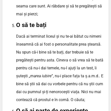
seama care sunt. Ai răbdare și să te pregătești să
mai și pierzi;
O să te bați
Dacă ai terminat liceul și nu te-ai bătut cu nimeni
înseamnă că ai fost o personalitate prea ștearsă.
Nu spun că-i bine să te bați, dar trebuie să te
pregătești pentru asta. Cineva o să vrea să te bată
pentru că nu-i dai temele, nu-l ajuți la un test, îi
șutești „
marea iubire
”, nu-i place fața ta ș.a.m.d.. E
bine să știi să dai cu vorbele pentru că nu știi cum
dai cu pumnul și-ți nenorocești viața. Nici nu mai
contează că prostul e în comă. O căuta;
O să ai parte de experiențe