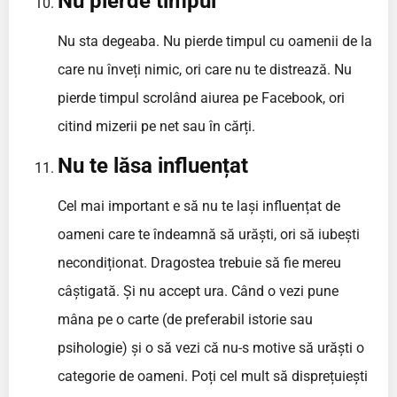
Nu pierde timpul
Nu sta degeaba. Nu pierde timpul cu oamenii de la
care nu înveți nimic, ori care nu te distrează. Nu
pierde timpul scrolând aiurea pe Facebook, ori
citind mizerii pe net sau în cărți.
Nu te lăsa influențat
Cel mai important e să nu te lași influențat de
oameni care te îndeamnă să urăști, ori să iubești
necondiționat. Dragostea trebuie să fie mereu
câștigată. Și nu accept ura. Când o vezi pune
mâna pe o carte (de preferabil istorie sau
psihologie) și o să vezi că nu-s motive să urăști o
categorie de oameni. Poți cel mult să disprețuiești