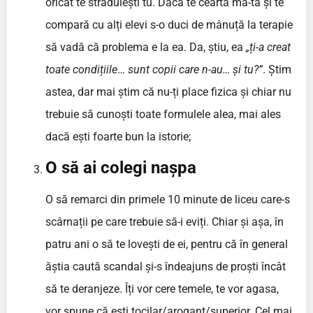
oricât te străduiești tu. Dacă te ceartă mă-ta și te
compară cu alți elevi s-o duci de mânuță la terapie
să vadă că problema e la ea. Da, știu, ea
„ți-a creat
toate condițiile
…
sunt copii care n-au… și tu?”
. Știm
astea, dar mai știm că nu-ți place fizica și chiar nu
trebuie să cunoști toate formulele alea, mai ales
dacă ești foarte bun la istorie;
O să ai colegi nașpa
O să remarci din primele 10 minute de liceu care-s
scârnații pe care trebuie să-i eviți. Chiar și așa, în
patru ani o să te lovești de ei, pentru că în general
ăștia caută scandal și-s îndeajuns de proști încât
să te deranjeze. Îți vor cere temele, te vor agasa,
vor spune că ești tocilar/arogant/superior. Cel mai