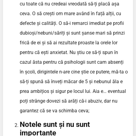
cu toate că nu credeai vreodată să-ți placă așa
ceva. O să crești om mare având în față alții, cu
defecte și calități. O să-i remarci imediat pe profii
dubioși/nebuni/săriți și sunt șanse mari să prinzi
frică de ei și să ai rezultate proaste la orele lor
pentru că ești anxietat. Nu știu ce să-ți spun în
cazul ăsta pentru că psihologii sunt cam absenți
în școli, dirigintele n-are cine știe ce putere, mă-ta o
să-ți spună să înveți măcar de 5 și nebunul ăla e
prea ambițios și sigur pe locul lui. Aia e… eventual
poți strânge dovezi să arăți că-i abuziv, dar nu
garantez că se va schimba ceva;
Notele sunt și nu sunt
importante