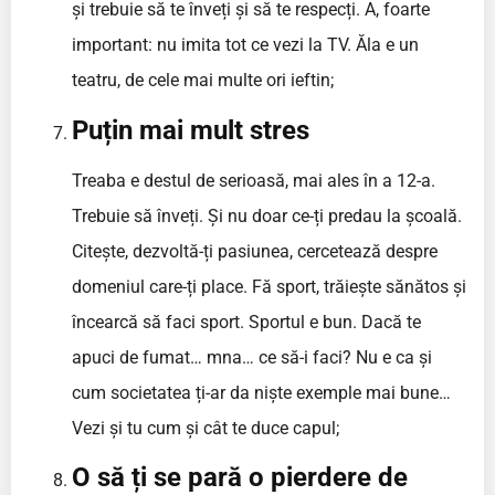
și trebuie să te înveți și să te respecți. A, foarte
important: nu imita tot ce vezi la TV. Ăla e un
teatru, de cele mai multe ori ieftin;
Puțin mai mult stres
Treaba e destul de serioasă, mai ales în a 12-a.
Trebuie să înveți. Și nu doar ce-ți predau la școală.
Citește, dezvoltă-ți pasiunea, cercetează despre
domeniul care-ți place. Fă sport, trăiește sănătos și
încearcă să faci sport. Sportul e bun. Dacă te
apuci de fumat… mna… ce să-i faci? Nu e ca și
cum societatea ți-ar da niște exemple mai bune…
Vezi și tu cum și cât te duce capul;
O să ți se pară o pierdere de