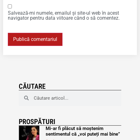
Salvează-mi numele, emailul și site-ul web în acest
navigator pentru data viitoare când o să comentez.
CĂUTARE
PROSPĂTURI
Mi-ar fi plăcut să moștenim
sentimentul că „voi puteți mai bine”