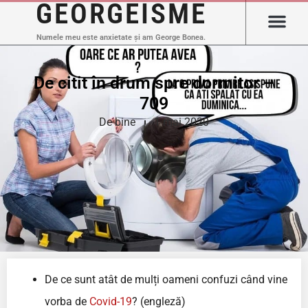
GEORGEISME
Numele meu este anxietate și am George Bonea.
De citit în drum spre dormitor –
709
De bine
1 mai 2020
De ce sunt atât de mulți oameni confuzi când vine
vorba de
Covid-19
? (engleză)