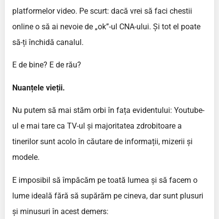
platformelor video. Pe scurt: dacă vrei să faci chestii
online o să ai nevoie de „ok”-ul CNA-ului. Și tot el poate
să-ți închidă canalul.
E de bine? E de rău?
Nuanțele vieții.
Nu putem să mai stăm orbi în fața evidentului: Youtube-
ul e mai tare ca TV-ul și majoritatea zdrobitoare a
tinerilor sunt acolo în căutare de informații, mizerii și
modele.
E imposibil să împăcăm pe toată lumea și să facem o
lume ideală fără să supărăm pe cineva, dar sunt plusuri
și minusuri în acest demers: