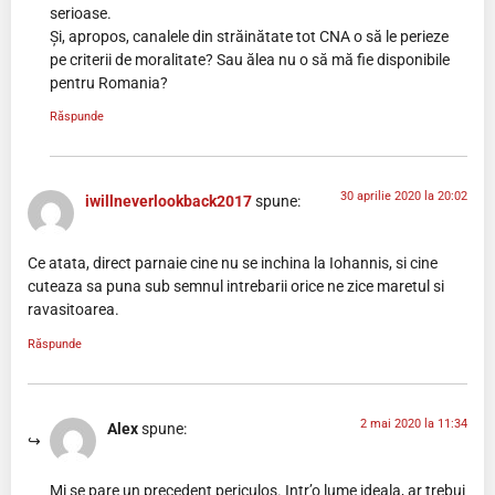
serioase.
Și, apropos, canalele din străinătate tot CNA o să le perieze
pe criterii de moralitate? Sau ălea nu o să mă fie disponibile
pentru Romania?
Răspunde
30 aprilie 2020 la 20:02
iwillneverlookback2017
spune:
Ce atata, direct parnaie cine nu se inchina la Iohannis, si cine
cuteaza sa puna sub semnul intrebarii orice ne zice maretul si
ravasitoarea.
Răspunde
2 mai 2020 la 11:34
Alex
spune:
Mi se pare un precedent periculos. Intr’o lume ideala, ar trebui