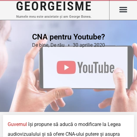
GEORGEISME
Numele meu este anxietate și am George Bonea.
CNA pentru Youtube?
De bine
,
De rău
30 aprilie 2020
Guvernul
își propune să aducă o modificare la Legea
audiovizualului și să ofere CNA-ului putere și asupra