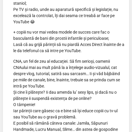
staniol;
Pe TV și radio, unde au aparatură specifică și legislație, nu
excelează la controlat, îți dai seama ce treabă ar face pe
YouTube 😂
+ copiii nu vor mai vedea modele de succes care fac o
basculantă de bani din prostii infantile și periculoase;
Lasă că au grijă părinții să nu piardă Acces Direct înainte de a
le da telefonul ca să intre pe YouTube.
CNA, un fel de zeu al educației. Să fim serioși, oamenii
CNAului mai au mult până la a înțelege audio-vizualul, cat
despre vlog, tutorial, satiră sau sarcasm… Ii și văd bâjbâind
pe miile de canale, bine, înainte, trebuie sa se prinda cum se
intră pe YouTube.
Și cine îi plătește? Ii dau amenda lu’ sexy lips, și dacă nu o
plătește ii suspendă existența de pe online?
O tâmpenie!
Iar părinții care găsesc ca e bine să își educe copiii cu tv-ul
sau YouTube au o gravă problemă.
E posibil să rămână câteva canale: Jamila, Săpunuri
Handmade, Lucru Manual, Slime… din astea de gospodine