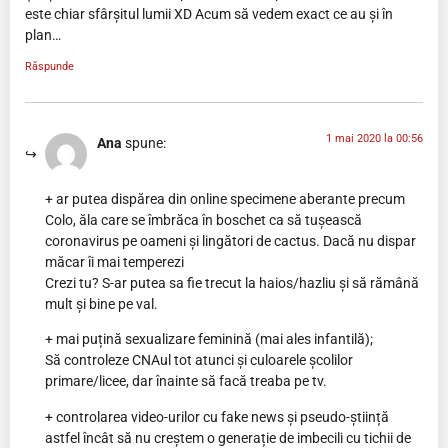
este chiar sfârșitul lumii XD Acum să vedem exact ce au și în
plan…
Răspunde
1 mai 2020 la 00:56
Ana
spune:
+ ar putea dispărea din online specimene aberante precum
Colo, ăla care se îmbrăca în boschet ca să tușească
coronavirus pe oameni și lingători de cactus. Dacă nu dispar
măcar îi mai temperezi
Crezi tu? S-ar putea sa fie trecut la haios/hazliu și să rămână
mult și bine pe val.
+ mai puțină sexualizare feminină (mai ales infantilă);
Să controleze CNAul tot atunci și culoarele școlilor
primare/licee, dar înainte să facă treaba pe tv.
+ controlarea video-urilor cu fake news și pseudo-știință
astfel încât să nu creștem o generație de imbecili cu tichii de