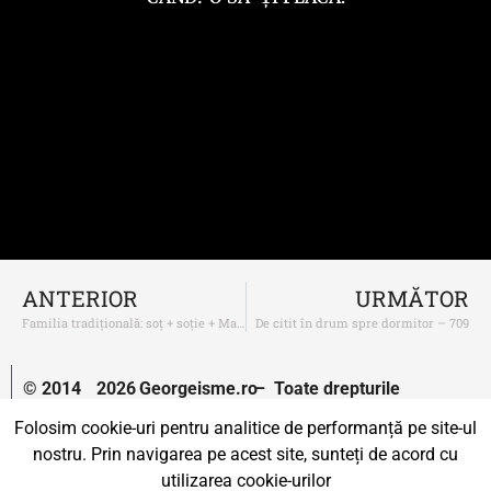
ANTERIOR
URMĂTOR
Familia tradițională: soț + soție + Marica
De citit în drum spre dormitor – 709
© 2014
2026
Georgeisme.ro
– Toate drepturile
–
rezervate.
Folosim cookie-uri pentru analitice de performanță pe site-ul
nostru. Prin navigarea pe acest site, sunteți de acord cu
Un proiect susținut de
Uprise.
utilizarea cookie-urilor