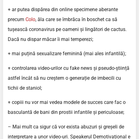
+ ar putea dispărea din online specimene aberante
precum
Colo
, ăla care se îmbrăca în boschet ca să
tușească coronavirus pe oameni și lingători de cactus.
Dacă nu dispar măcar îi mai temperezi;
+ mai puțină sexualizare feminină (mai ales infantilă);
+ controlarea video-urilor cu fake news și pseudo-știință
astfel încât să nu creștem o generație de imbecili cu
tichii de staniol;
+ copiii nu vor mai vedea modele de succes care fac o
basculantă de bani din prostii infantile și periculoase;
– Mai mult ca sigur că vor exista abuzuri și greșeli de
interpretare a unor video-uri. Speakerul Demotivațional e