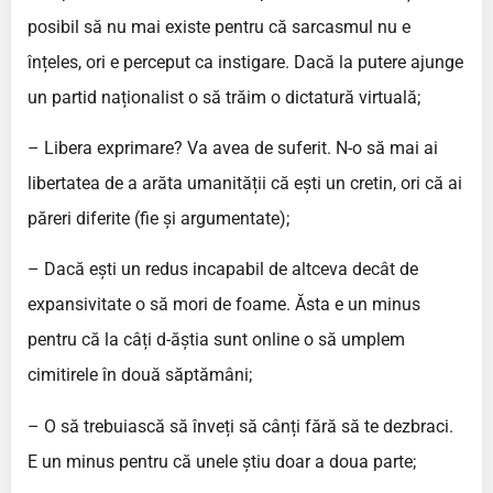
posibil să nu mai existe pentru că sarcasmul nu e
înțeles, ori e perceput ca instigare. Dacă la putere ajunge
un partid naționalist o să trăim o dictatură virtuală;
– Libera exprimare? Va avea de suferit. N-o să mai ai
libertatea de a arăta umanității că ești un cretin, ori că ai
păreri diferite (fie și argumentate);
– Dacă ești un redus incapabil de altceva decât de
expansivitate o să mori de foame. Ăsta e un minus
pentru că la câți d-ăștia sunt online o să umplem
cimitirele în două săptămâni;
– O să trebuiască să înveți să cânți fără să te dezbraci.
E un minus pentru că unele știu doar a doua parte;