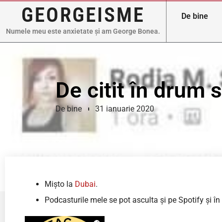
GEORGEISME
De bine
Numele meu este anxietate și am George Bonea.
De citit în drum 
De bine
31 ianuarie 2020
Mișto la
Dubai
.
Podcasturile mele se pot asculta și pe Spotify și î