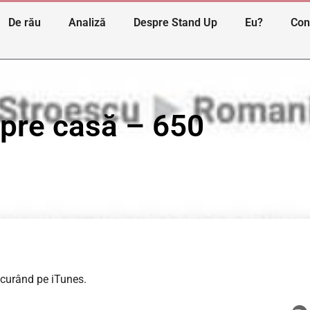
De rău
Analiză
Despre Stand Up
Eu?
Con
spre casă – 650
n curând pe iTunes.