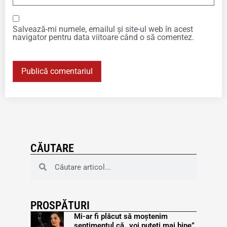
Salvează-mi numele, emailul și site-ul web în acest
navigator pentru data viitoare când o să comentez.
CĂUTARE
PROSPĂTURI
Mi-ar fi plăcut să moștenim
sentimentul că „voi puteți mai bine”