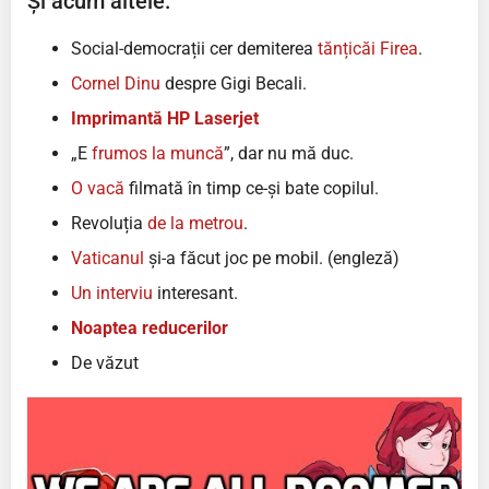
Și acum altele:
Social-democrații cer demiterea
tănțicăi Firea
.
Cornel Dinu
despre Gigi Becali.
Imprimantă HP Laserjet
„E
frumos la muncă
”, dar nu mă duc.
O vacă
filmată în timp ce-și bate copilul.
Revoluția
de la metrou
.
Vaticanul
și-a făcut joc pe mobil. (engleză)
Un interviu
interesant.
Noaptea reducerilor
De văzut