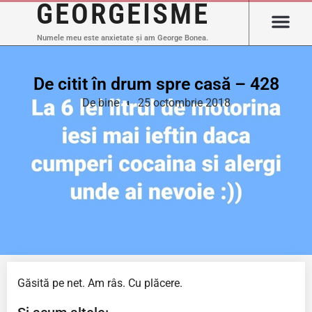
GEORGEISME
Numele meu este anxietate și am George Bonea.
De citit în drum spre casă – 428
De bine
25 octombrie 2018
Găsită pe net. Am râs. Cu plăcere.