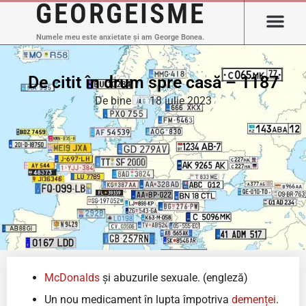
GEORGEISME
Numele meu este anxietate și am George Bonea.
De citit în drum spre casă – 1187
De bine
18 iulie 2023
McDonalds
și abuzurile sexuale. (engleză)
Un nou medicament în lupta împotriva
demenței
.