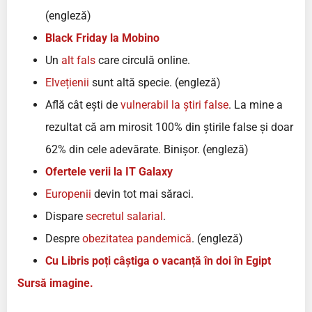
(engleză)
Black Friday la Mobino
Un
alt fals
care circulă online.
Elvețienii
sunt altă specie. (engleză)
Află cât ești de
vulnerabil la știri false
. La mine a
rezultat că am mirosit 100% din știrile false și doar
62% din cele adevărate. Binișor. (engleză)
Ofertele verii la IT Galaxy
Europenii
devin tot mai săraci.
Dispare
secretul salarial
.
Despre
obezitatea pandemică
. (engleză)
Cu Libris poți câștiga o vacanță în doi în Egipt
Sursă imagine.