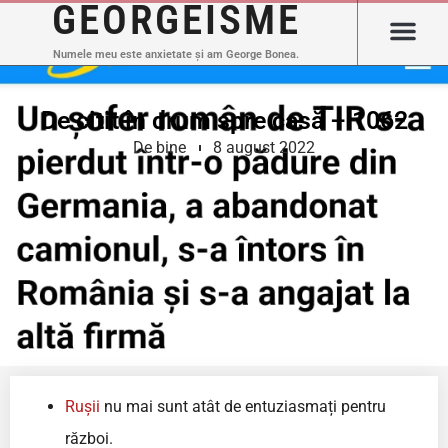
GEORGEISME
Numele meu este anxietate și am George Bonea.
De citit în drum spre casă – 1062
De bine
8 august 2022
Rușii
nu mai sunt atât de entuziasmați pentru
război.