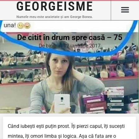
GEORGEISME
Numele meu este anxietate și am George Bonea.
De citit în drum spre casă – 75
De bine
12 ianuarie 2017
Când iubești ești puțin prost. Îți pierzi capul, îți sucești
mintea, îți omori limba și logica. Așa că fata are o