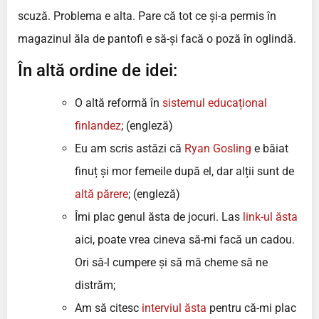
scuză. Problema e alta. Pare că tot ce și-a permis în
magazinul ăla de pantofi e să-și facă o poză în oglindă.
În altă ordine de idei:
O altă reformă în
sistemul educațional
finlandez
; (engleză)
Eu am scris astăzi că
Ryan Gosling
e băiat
finuț și mor femeile după el, dar alții sunt de
altă părere
; (engleză)
Îmi plac genul ăsta de jocuri. Las
link-ul ăsta
aici, poate vrea cineva să-mi facă un cadou.
Ori să-l cumpere și să mă cheme să ne
distrăm;
Am să citesc
interviul ăsta
pentru că-mi plac