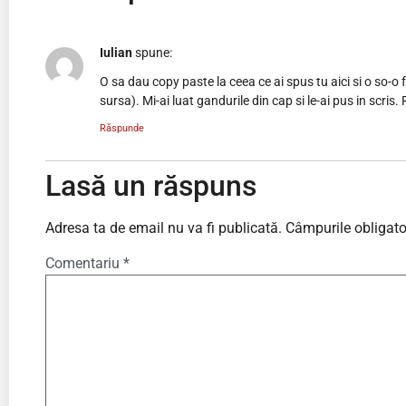
Iulian
spune:
O sa dau copy paste la ceea ce ai spus tu aici si o so-o
sursa). Mi-ai luat gandurile din cap si le-ai pus in scris. F
Răspunde
Lasă un răspuns
Adresa ta de email nu va fi publicată.
Câmpurile obligato
Comentariu
*