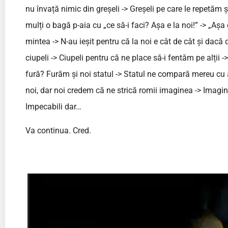
nu învață nimic din greșeli -> Greșeli pe care le repetăm 
mulți o bagă p-aia cu „ce să-i faci? Așa e la noi!” -> „Așa e
mintea -> N-au ieșit pentru că la noi e cât de cât și dacă 
ciupeli -> Ciupeli pentru că ne place să-i fentăm pe alții -
fură? Furăm și noi statul -> Statul ne compară mereu cu al
noi, dar noi credem că ne strică romii imaginea -> Imagine 
Impecabili dar…
Va continua. Cred.