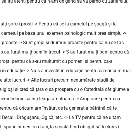
să fiți atenți pentru că n-am de gând să vă plimb cu zăhărelul.
lți șoferi proști -> Pentru că se ia carnetul pe șpagă și la
ă carnetul pe baza unui examen psihologic mult prea simplu ->
proaste -> Sunt gropi și drumuri proaste pentru că nu se fac
ă s-au furat mulți bani în trecut -> S-au furat mulți bani pentru că
 proști pentru că s-au mulțumit cu pomeni și pentru că-s
în educație -> Nu s-a investit în educație pentru că-i oricum mai
re alte lucruri -> Alte lucruri precum nenumărate studii de
 religioși și cred că țara o să prospere cu o Catedrală cât glumele
ii trebuie să înțeleagă amploarea -> Amploare pentru că
 pentru că oricum am învățat de la generația bătrână că te
V: Becali, Drăgușanu, Ogică, etc. -> La TV pentru că ne uităm
ți spune nimeni s-o faci, la școală fiind obligat să lecturezi