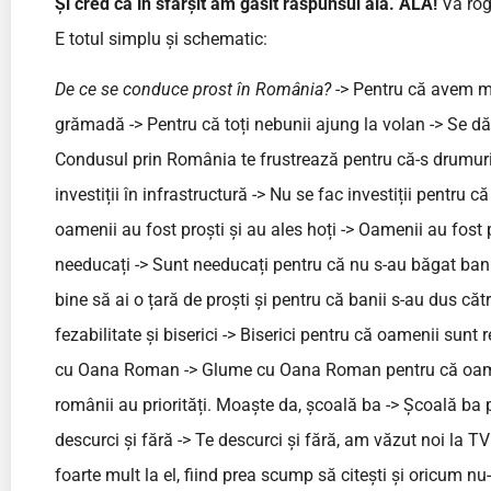
Și cred că în sfârșit am găsit răspunsul ăla. ĂLA!
Vă rog 
E totul simplu și schematic:
De ce se conduce prost în România?
-> Pentru că avem mu
grămadă -> Pentru că toți nebunii ajung la volan -> Se d
Condusul prin România te frustrează pentru că-s drumuri 
investiții în infrastructură -> Nu se fac investiții pentru c
oamenii au fost proști și au ales hoți -> Oamenii au fost
needucați -> Sunt needucați pentru că nu s-au băgat bani 
bine să ai o țară de proști și pentru că banii s-au dus căt
fezabilitate și biserici -> Biserici pentru că oamenii sunt
cu Oana Roman -> Glume cu Oana Roman pentru că oamen
românii au priorități. Moaște da, școală ba -> Școală ba
descurci și fără -> Te descurci și fără, am văzut noi la T
foarte mult la el, fiind prea scump să citești și oricum nu-