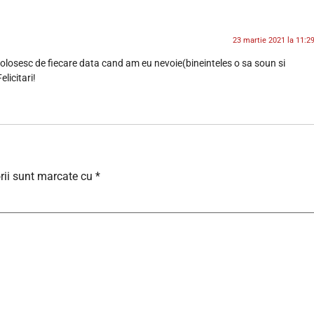
23 martie 2021 la 11:2
 folosesc de fiecare data cand am eu nevoie(bineinteles o sa soun si
elicitari!
rii sunt marcate cu
*