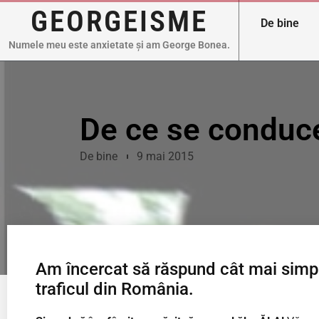
GEORGEISME
De bine
Numele meu este anxietate și am George Bonea.
De ce se conduc
De bine
9 mai 2015
Am încercat să răspund cât mai simplu
traficul din România.