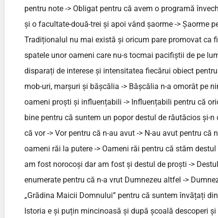
pentru note -> Obligat pentru că avem o programă învechit
și o facultate-două-trei și apoi vând șaorme -> Șaorme pe
Tradiționalul nu mai există și oricum pare promovat ca f
spatele unor oameni care nu-s tocmai pacifiștii de pe lume 
disparați de interese și intensitatea fiecărui obiect pentr
mob-uri, marșuri și bășcălia -> Bășcălia n-a omorât pe n
oameni proști și influențabili -> Influențabili pentru că o
bine pentru că suntem un popor destul de răutăcios și-n c
că vor -> Vor pentru că n-au avut -> N-au avut pentru că n
oameni răi la putere -> Oameni răi pentru că stăm destul d
am fost norocoși dar am fost și destul de proști -> Destul
enumerate pentru că n-a vrut Dumnezeu altfel -> Dumnez
„Grădina Maicii Domnului” pentru că suntem învățați din ș
Istoria e și puțin mincinoasă și după școală descoperi și 