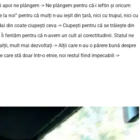
și apoi ne plângem -> Ne plângem pentru că-i ieftin și oricum
 la noi” pentru că mulți n-au ieșit din țară, nici cu trupul, nici cu
dai din coate ciupești ceva -> Ciupești pentru că se trăiește din
> Îi fentăm pentru că n-avem un cult al corectitudinii. Statul ne
ții, mult mai dezvoltați -> Alții care n-au o părere bună despre
care stă doar într-o etnie, noi restul fiind impecabili ->