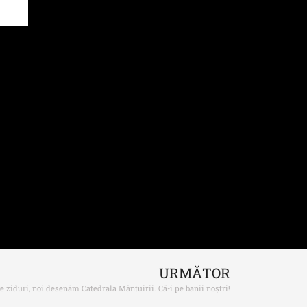
URMĂTOR
e ziduri, noi desenăm Catedrala Mântuirii. Că-i pe banii noștri!