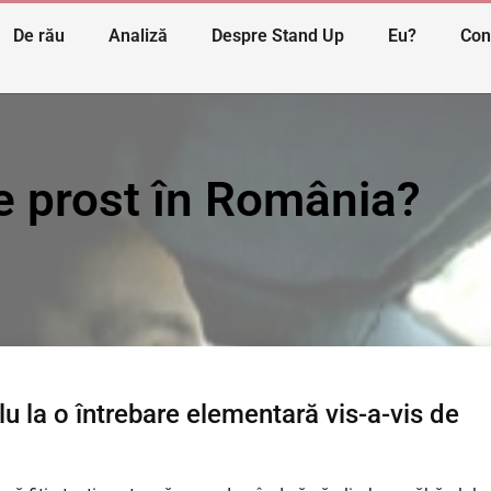
De rău
Analiză
Despre Stand Up
Eu?
Con
e prost în România?
 la o întrebare elementară vis-a-vis de