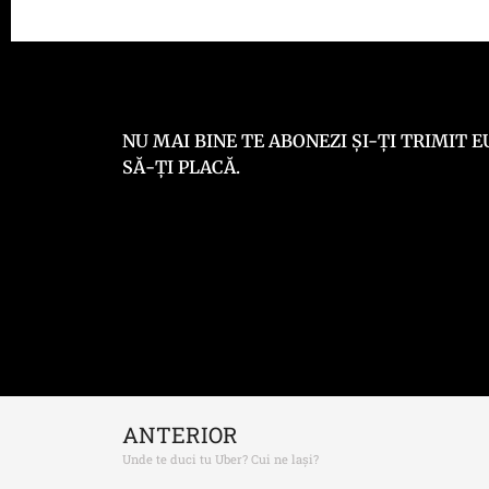
NU MAI BINE TE ABONEZI ȘI-ȚI TRIMIT
SĂ-ȚI PLACĂ.
ANTERIOR
Unde te duci tu Uber? Cui ne lași?