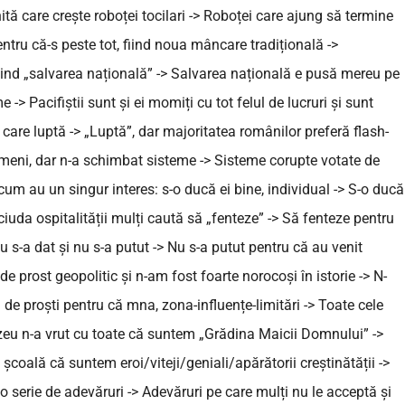
ă care crește roboței tocilari -> Roboței care ajung să termine
ntru că-s peste tot, fiind noua mâncare tradițională ->
iind „salvarea națională” -> Salvarea națională e pusă mereu pe
-> Pacifiștii sunt și ei momiți cu tot felul de lucruri și sunt
u care luptă -> „Luptă”, dar majoritatea românilor preferă flash-
imeni, dar n-a schimbat sisteme -> Sisteme corupte votate de
ricum au un singur interes: s-o ducă ei bine, individual -> S-o ducă
iuda ospitalității mulți caută să „fenteze” -> Să fenteze pentru
u s-a dat și nu s-a putut -> Nu s-a putut pentru că au venit
e prost geopolitic și n-am fost foarte norocoși în istorie -> N-
 de proști pentru că mna, zona-influențe-limitări -> Toate cele
eu n-a vrut cu toate că suntem „Grădina Maicii Domnului” ->
coală că suntem eroi/viteji/geniali/apărătorii creștinătății ->
o serie de adevăruri -> Adevăruri pe care mulți nu le acceptă și