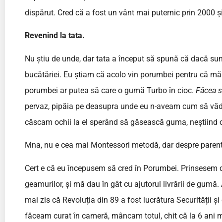
dispărut. Cred că a fost un vânt mai puternic prin 2000 și
Revenind la tata.
Nu știu de unde, dar tata a început să spună că dacă su
bucătăriei. Eu știam că acolo vin porumbei pentru că mă ri
porumbei ar putea să care o gumă Turbo în cioc.
Făcea 
pervaz, pipăia pe deasupra unde eu n-aveam cum să vă
căscam ochii la el sperând să găsească guma, neștiind
Mna, nu e cea mai Montessori metodă, dar despre parenti
Cert e că eu începusem să cred în Porumbei. Prinsesem d
geamurilor, și mă dau în gât cu ajutorul livrării de gum
mai zis că Revoluția din 89 a fost lucrătura Securității 
făceam curat în cameră, mâncam totul, chit că la 6 ani m