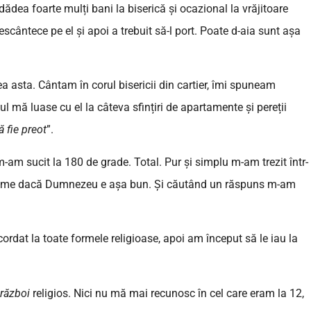
ădea foarte mulți bani la biserică și ocazional la vrăjitoare
scântece pe el și apoi a trebuit să-l port. Poate d-aia sunt așa
a asta. Cântam în corul bisericii din cartier, îmi spuneam
tul mă luase cu el la câteva sfințiri de apartamente și pereții
 fie preot
”.
-am sucit la 180 de grade. Total. Pur și simplu m-am trezit într-
n lume dacă Dumnezeu e așa bun. Și căutând un răspuns m-am
ordat la toate formele religioase, apoi am început să le iau la
război
religios. Nici nu mă mai recunosc în cel care eram la 12,