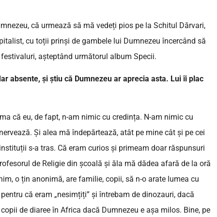
mnezeu, că urmează să mă vedeți pios pe la Schitul Dărvari,
pitalist, cu toții prinși de gambele lui Dumnezeu încercând să
a festivaluri, așteptând următorul album Specii.
 dar absente, și știu că Dumnezeu ar aprecia asta. Lui îi plac
ma că eu, de fapt, n-am nimic cu credința. N-am nimic cu
enervează. Și alea mă îndepărtează, atât pe mine cât și pe cei
instituții s-a tras. Că eram curios și primeam doar răspunsuri
ofesorul de Religie din școală și ăla mă dădea afară de la oră
m, o țin anonimă, are familie, copii, să n-o arate lumea cu
i pentru că eram „nesimțiți” și întrebam de dinozauri, dacă
 copii de diaree în Africa dacă Dumnezeu e așa milos. Bine, pe