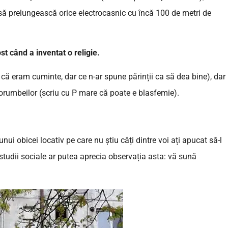
 să prelungească orice electrocasnic cu încă 100 de metri de
ost când a inventat o religie.
că eram cuminte, dar ce n-ar spune părinții ca să dea bine), dar
Porumbeilor (scriu cu P mare că poate e blasfemie).
unui obicei locativ pe care nu știu câți dintre voi ați apucat să-l
e studii sociale ar putea aprecia observația asta: vă sună