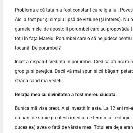
Problema e că tata n-a fost constant cu religia lui. Pove
Aici a fost pur și simplu lipsă de viziune (și interes). Nu
gumele mele, de apostolii porumbei care au propovăduit 
toții în fața Marelui Porumbei care o să ne judece pentru
tocană. De porumbel?
Încet a dispărut credința în porumbei. Cred că atunci m-
gropița și perețica. Dacă vă mai spun și că băgam petarde
strada când mă vedeți.
Relația mea cu divinitatea a fost mereu ciudată.
Bunica mă visa preot. A și investit în asta. La 12 ani mi-
dă bani de straie preoțești imediat ce termin la Teologie.
ducea ea) avea o fată de vârsta mea. Totul era deja aranj