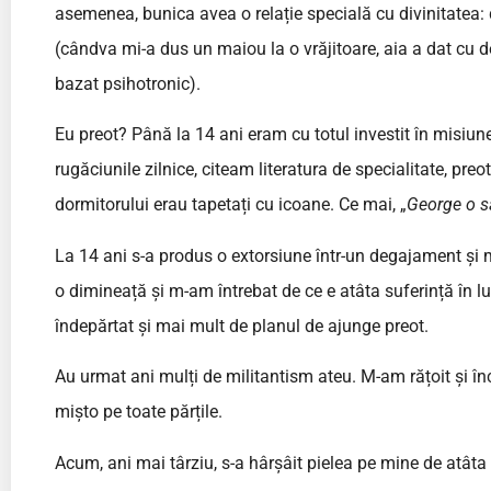
asemenea, bunica avea o relație specială cu divinitatea: d
(cândva mi-a dus un maiou la o vrăjitoare, aia a dat cu de
bazat psihotronic).
Eu preot? Până la 14 ani eram cu totul investit în misiune
rugăciunile zilnice, citeam literatura de specialitate, preo
dormitorului erau tapetați cu icoane. Ce mai, „
George o să
La 14 ani s-a produs o extorsiune într-un degajament și m
o dimineață și m-am întrebat de ce e atâta suferință î
îndepărtat și mai mult de planul de ajunge preot.
Au urmat ani mulți de militantism ateu. M-am rățoit și înc
mișto pe toate părțile.
Acum, ani mai târziu, s-a hârșâit pielea pe mine de atâta