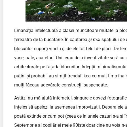
Emanația intelectuală a clasei muncitoare mutate la bloc, 
fereastra de la bucătărie. În căutarea
și mai
spațiului de 
blocurilor suporți vinclu și de ele tot felul de plăci. De l
vase, oale, acareturi. Unii erau de o inventivitate soră cu
arhitecturale pe fațada blocurilor. Adepții minimalismului
puțini și probabil au simțit trendul Ikea cu mult timp în
mulți făceau adevărate construcții suspendate.
Astăzi nu mă ajută internetul, singurele dovezi fotografic
înțeles să apelezi la asemenea improvizații. Debaralele
poată extinde oricum pot (ceea ce în unele cazuri s-a și în
Septembrie al copilăriei mele 90iste doar cine nu voia n