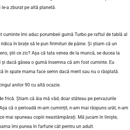
 le-a zburat pe altă planetă.
nt cuminte îmi aduc porumbeii gumă Turbo pe raftul de tablă al
dica în brațe să le pun firimituri de pâine. Și știam că un
sens
, știi ce zic? Așa că tata venea de la muncă, se ducea la
d și dacă găsea o gumă însemna că am fost cuminte. Eu
 că în spate mama face semn dacă merit sau nu o răsplată.
ngul anilor 90 cu altă ocazie.
e frică. Știam că ăia mă văd, doar stăteau pe pervazurile
ă. Așa că o perioadă m-am cumințit, n-am mai răspuns urât, n-am
și ce mai spuneau copiii neastâmpărați. Mă jucam în liniște,
ama îmi punea în farfurie cât pentru un adult.