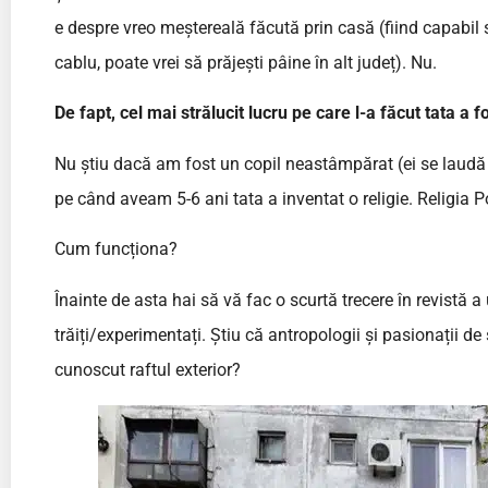
e despre vreo meștereală făcută prin casă (fiind capabil
cablu, poate vrei să prăjești pâine în alt județ). Nu.
De fapt, cel mai strălucit lucru pe care l-a făcut tata a f
Nu știu dacă am fost un copil neastâmpărat (ei se laudă 
pe când aveam 5-6 ani tata a inventat o religie. Religia 
Cum funcționa?
Înainte de asta hai să vă fac o scurtă trecere în revistă a 
trăiți/experimentați. Știu că antropologii și pasionații d
cunoscut raftul exterior?