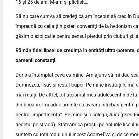
16 și 25 de ani. M-am și plictisit…
Să nu care cumva să credeți că am început să cred în Du
împreună cu ceilalți hipsteri convertiți de la hedonism ca
găsim o explicație pentru sensul pierdut prin cluburi și l
Rămân fidel lipsei de credință în entități ultra-potente,
oamenii constanți.
Dar s-a întâmplat ceva cu mine. Am ajuns să-mi dau sea
Dumnezeu, Iisus și restul trupei. Pe mine instituțiile mă 
mai mulți. De altfel, tot ateismul meu adolescentin de la 
din bocanc. Îmi aduc aminte că aveam întrebări pentru pr
pentru „impertinență”. Pe mine și o colegă,
Aura
(pseudoni
degetul pe stradă). Stăteam ca proștii pe holurile liceulu
suntem cu toții rodul unui incest Adam+Eva și de ce mor