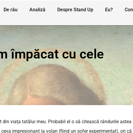
De rău
Analiză
Despre Stand Up
Eu?
Con
m împăcat cu cele
in viața tatălui meu. Probabil el o să citească rândurile astea
ceva impresionant la volan (fiind un șofer experimentat), ori că