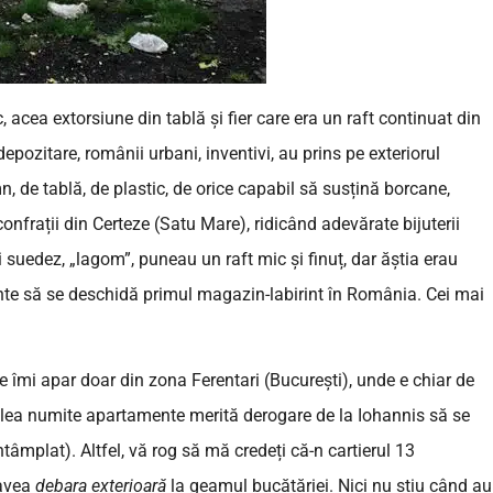
acea extorsiune din tablă și fier care era un raft continuat din
depozitare, românii urbani, inventivi, au prins pe exteriorul
emn, de tablă, de plastic, de orice capabil să susțină borcane,
 confrații din Certeze (Satu Mare), ridicând adevărate bijuterii
 suedez, „lagom”, puneau un raft mic și finuț, dar ăștia erau
ainte să se deschidă primul magazin-labirint în România. Cei mai
e îmi apar doar din zona Ferentari (București), unde e chiar de
 alea numite apartamente merită derogare de la Iohannis să se
tâmplat). Altfel, vă rog să mă credeți că-n cartierul 13
-avea
debara exterioară
la geamul bucătăriei. Nici nu știu când au