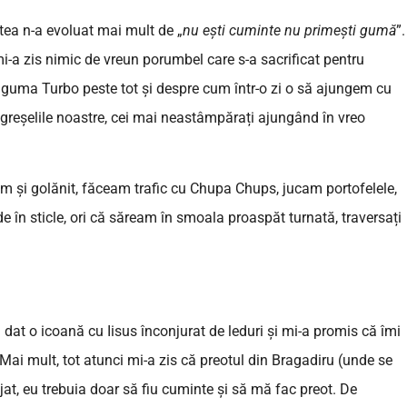
stea n-a evoluat mai mult de „
nu ești cuminte nu primești gumă
”.
 mi-a zis nimic de vreun porumbel care s-a sacrificat pentru
guma Turbo peste tot și despre cum într-o zi o să ajungem cu
 greșelile noastre, cei mai neastâmpărați ajungând în vreo
am și golănit, făceam trafic cu Chupa Chups, jucam portofelele,
 în sticle, ori că săream în smoala proaspăt turnată, traversați
a dat o icoană cu Iisus înconjurat de leduri și mi-a promis că îmi
 Mai mult, tot atunci mi-a zis că preotul din Bragadiru (unde se
at, eu trebuia doar să fiu cuminte și să mă fac preot. De