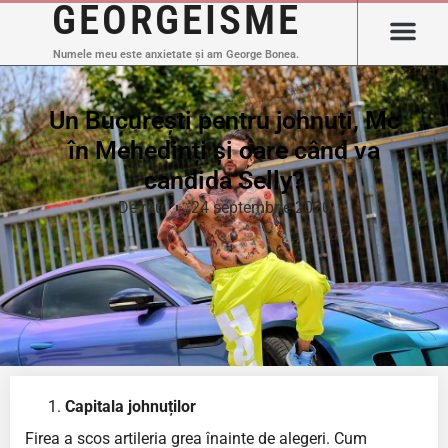
GEORGEISME
Numele meu este anxietate și am George Bonea.
Un București pentru johnuți, Mc
în Mehedinți și oare când va
candida Selly?
De rău
24 septembrie 2020
Capitala johnuților
Firea a scos artileria grea înainte de alegeri. Cum