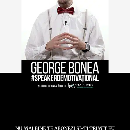
NU MAI BINE TE ABONEZI ȘI-ȚI TRIMIT EU