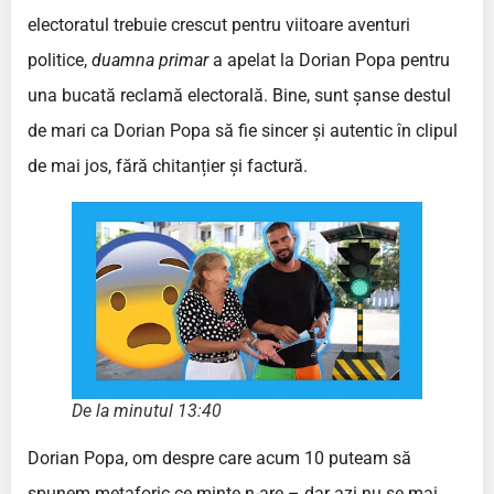
electoratul trebuie crescut pentru viitoare aventuri
politice,
duamna primar
a apelat la Dorian Popa pentru
una bucată reclamă electorală. Bine, sunt șanse destul
de mari ca Dorian Popa să fie sincer și autentic în clipul
de mai jos, fără chitanțier și factură.
De la minutul 13:40
Dorian Popa, om despre care acum 10 puteam să
spunem metaforic ce minte n-are – dar azi nu se mai