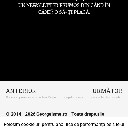
UN NEWSLETTER FRUMOS DIN CÂND ÎN
CÂND? O SĂ-ȚI PLACĂ.
ANTERIOR
URMĂTOR
Nicușor, panaramele și Ion Rațiu
Copilul crescut de obiecte devine obiect și plodul-influencer
© 2014
2026
Georgeisme.ro
– Toate drepturile
–
rezervate.
Folosim cookie-uri pentru analitice de performanță pe site-ul