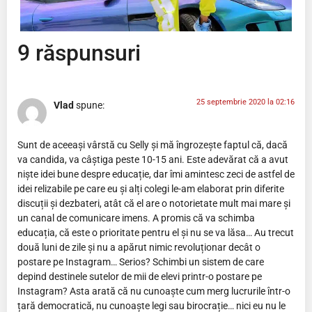
9 răspunsuri
25 septembrie 2020 la 02:16
Vlad
spune:
Sunt de aceeași vârstă cu Selly și mă îngrozește faptul că, dacă
va candida, va câștiga peste 10-15 ani. Este adevărat că a avut
niște idei bune despre educație, dar îmi amintesc zeci de astfel de
idei relizabile pe care eu și alți colegi le-am elaborat prin diferite
discuții și dezbateri, atât că el are o notorietate mult mai mare și
un canal de comunicare imens. A promis că va schimba
educația, că este o prioritate pentru el și nu se va lăsa… Au trecut
două luni de zile și nu a apărut nimic revoluționar decât o
postare pe Instagram… Serios? Schimbi un sistem de care
depind destinele sutelor de mii de elevi printr-o postare pe
Instagram? Asta arată că nu cunoaște cum merg lucrurile într-o
țară democratică, nu cunoaște legi sau birocrație… nici eu nu le