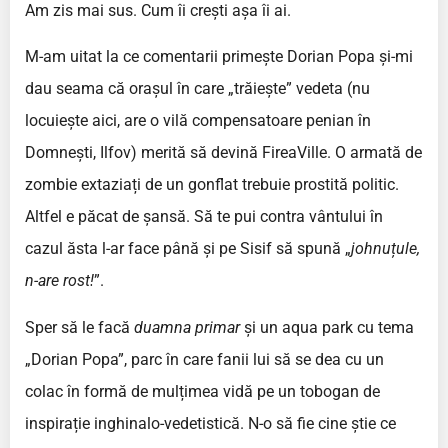
Am zis mai sus. Cum îi crești așa îi ai.
M-am uitat la ce comentarii primește Dorian Popa și-mi
dau seama că orașul în care „trăiește” vedeta (nu
locuiește aici, are o vilă compensatoare penian în
Domnești, Ilfov) merită să devină FireaVille. O armată de
zombie extaziați de un gonflat trebuie prostită politic.
Altfel e păcat de șansă. Să te pui contra vântului în
cazul ăsta l-ar face până și pe Sisif să spună „
johnuțule,
n-are rost!
”.
Sper să le facă
duamna primar
și un aqua park cu tema
„Dorian Popa”, parc în care fanii lui să se dea cu un
colac în formă de mulțimea vidă pe un tobogan de
inspirație inghinalo-vedetistică. N-o să fie cine știe ce