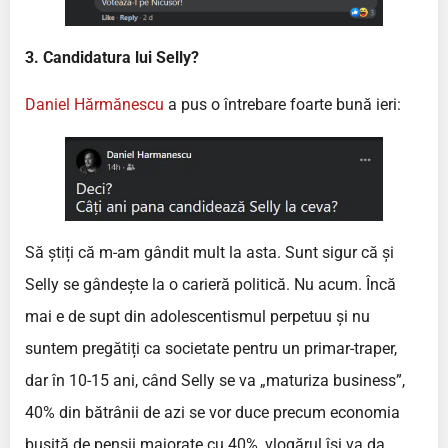
3. Candidatura lui Selly?
Daniel Hărmănescu
a pus o întrebare foarte bună ieri:
Să știți că m-am gândit mult la asta. Sunt sigur că și
Selly se gândește la o carieră politică. Nu acum. Încă
mai e de supt din adolescentismul perpetuu și nu
suntem pregătiți ca societate pentru un primar-traper,
dar în 10-15 ani, când Selly se va „maturiza business”,
40% din bătrânii de azi se vor duce precum economia
bușită de pensii majorate cu 40%, vlogărul își va da