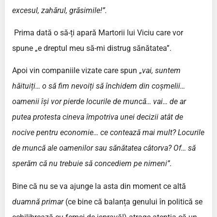
excesul, zahărul, grăsimile!”.
Prima dată o să-ți apară Martorii lui Viciu care vor
spune „e dreptul meu să-mi distrug sănătatea”.
Apoi vin companiile vizate care spun „
vai, suntem
hăituiți… o să fim nevoiți să închidem din coșmelii…
oamenii își vor pierde locurile de muncă… vai… de ar
putea protesta cineva împotriva unei decizii atât de
nocive pentru economie… ce contează mai mult? Locurile
de muncă ale oamenilor sau sănătatea câtorva? Of… să
sperăm că nu trebuie să concediem pe nimeni”.
Bine că nu se va ajunge la asta din moment ce altă
duamnă primar
(ce bine că balanța genului în politică se