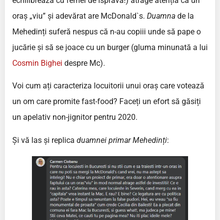
echilibrează cu femei de ispravă!) atrage atenția că un
oraș „viu” și adevărat are McDonald`s.
Duamna
de la
Mehedinți suferă nespus că n-au copiii unde să pape o
jucărie și să se joace cu un burger (gluma minunată a lui
Cosmin Bighei
despre Mc).
Voi cum ați caracteriza locuitorii unui oraș care votează
un om care promite fast-food? Faceți un efort să găsiți
un apelativ non-jignitor pentru 2020.
Și vă las și replica
duamnei primar Mehedinți
: