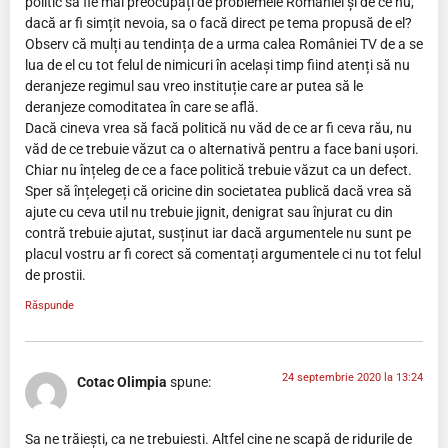
politic să fie mai preocupați de problemele României și de ce nu,
dacă ar fi simțit nevoia, sa o facă direct pe tema propusă de el?
Observ că mulți au tendința de a urma calea României TV de a se
lua de el cu tot felul de nimicuri în același timp fiind atenți să nu
deranjeze regimul sau vreo instituție care ar putea să le
deranjeze comoditatea în care se află.
Dacă cineva vrea să facă politică nu văd de ce ar fi ceva rău, nu
văd de ce trebuie văzut ca o alternativă pentru a face bani ușori.
Chiar nu înțeleg de ce a face politică trebuie văzut ca un defect.
Sper să înțelegeți că oricine din societatea publică dacă vrea să
ajute cu ceva util nu trebuie jignit, denigrat sau înjurat cu din
contră trebuie ajutat, susținut iar dacă argumentele nu sunt pe
placul vostru ar fi corect să comentați argumentele ci nu tot felul
de prostii.
Răspunde
24 septembrie 2020 la 13:24
Cotac Olimpia
spune:
Sa ne trăiești, ca ne trebuiesti. Altfel cine ne scapă de ridurile de