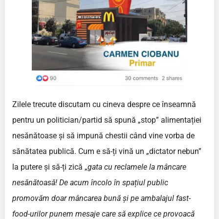
Zilele trecute discutam cu cineva despre ce înseamnă
pentru un politician/partid să spună „stop” alimentației
nesănătoase și să impună chestii când vine vorba de
sănătatea publică. Cum e să-ți vină un „dictator nebun”
la putere și să-ți zică „
gata cu reclamele la mâncare
nesănătoasă! De acum încolo în spațiul public
promovăm doar mâncarea bună și pe ambalajul fast-
food-urilor punem mesaje care să explice ce provoacă