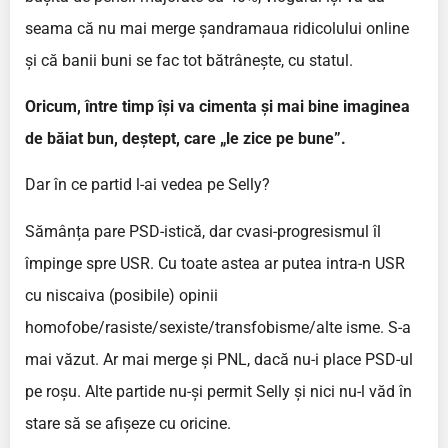
seama că nu mai merge șandramaua ridicolului online
și că banii buni se fac tot bătrânește, cu statul.
Oricum, între timp își va cimenta și mai bine imaginea
de băiat bun, deștept, care „le zice pe bune”.
Dar în ce partid l-ai vedea pe Selly?
Sămânța pare PSD-istică, dar cvasi-progresismul îl
împinge spre USR. Cu toate astea ar putea intra-n USR
cu niscaiva (posibile) opinii
homofobe/rasiste/sexiste/transfobisme/alte isme. S-a
mai văzut. Ar mai merge și PNL, dacă nu-i place PSD-ul
pe roșu. Alte partide nu-și permit Selly și nici nu-l văd în
stare să se afișeze cu oricine.