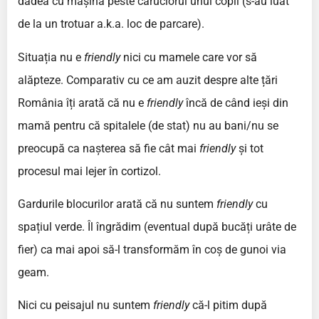
dădea cu mașina peste căruciorul unui copil (s-au luat
de la un trotuar a.k.a. loc de parcare).
Situația nu e
friendly
nici cu mamele care vor să
alăpteze. Comparativ cu ce am auzit despre alte țări
România îți arată că nu e
friendly
încă de când ieși din
mamă pentru că spitalele (de stat) nu au bani/nu se
preocupă ca nașterea să fie cât mai
friendly
și tot
procesul mai lejer în cortizol.
Gardurile blocurilor arată că nu suntem
friendly
cu
spațiul verde. Îl îngrădim (eventual după bucăți urâte de
fier) ca mai apoi să-l transformăm în coș de gunoi via
geam.
Nici cu peisajul nu suntem
friendly
că-l pitim după