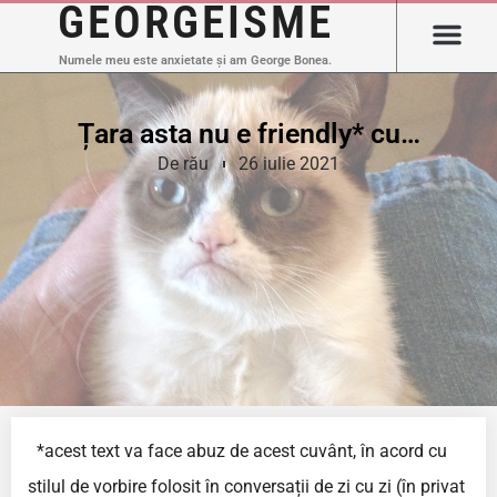
GEORGEISME
Numele meu este anxietate și am George Bonea.
Țara asta nu e friendly* cu…
De rău
26 iulie 2021
*acest text va face abuz de acest cuvânt, în acord cu
stilul de vorbire folosit în conversații de zi cu zi (în privat