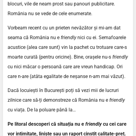
blocuri, vile de neam prost sau panouri publicitare.
România nu se vede de cele enumerate.
Vorbeam recent cu un prieten nevăzător și mi-am dat
seama că România nu e
friendly
nici cu ei. Semafoarele
acustice (alea care sunt) vin la pachet cu trotuare care-s
moarte curată (pentru oricine). Bine, orașele nu-s
friendly
cu nici măcar o persoană care are vreun handicap. Ori
care n-are (atâta egalitate de neșanse n-am mai văzut).
Dacă locuiești în București poți să vezi mii de lucruri
zilnice care să-ți demonstreze că România nu e
friendly
cu viața. De la poluare până la…
Pe litoral descoperi că situația nu e
friendly
cu cei care
vor intimitate, liniște sau un raport cinstit calitate-preț.