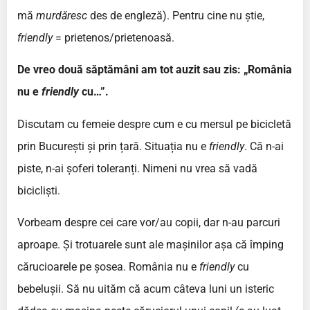
mă
murdăresc
des de engleză). Pentru cine nu știe,
friendly
= prietenos/prietenoasă.
De vreo două săptămâni am tot auzit sau zis: „România
nu e
friendly
cu…”.
Discutam cu femeie despre cum e cu mersul pe bicicletă
prin București și prin țară. Situația nu e
friendly
. Că n-ai
piste, n-ai șoferi toleranți. Nimeni nu vrea să vadă
bicicliști.
Vorbeam despre cei care vor/au copii, dar n-au parcuri
aproape. Și trotuarele sunt ale mașinilor așa că împing
cărucioarele pe șosea. România nu e
friendly
cu
bebelușii. Să nu uităm că acum câteva luni un isteric