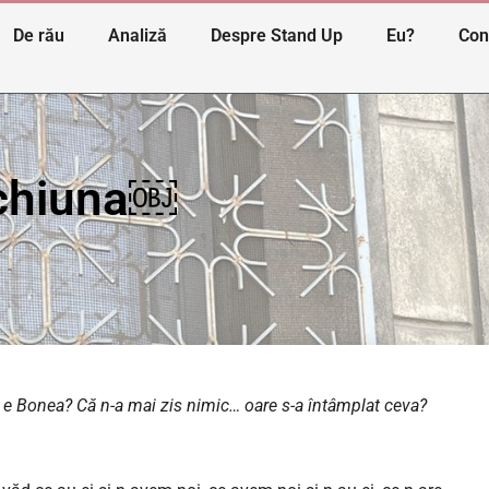
De rău
Analiză
Despre Stand Up
Eu?
Con
nchiuna￼
 e Bonea? Că n-a mai zis nimic… oare s-a întâmplat ceva?