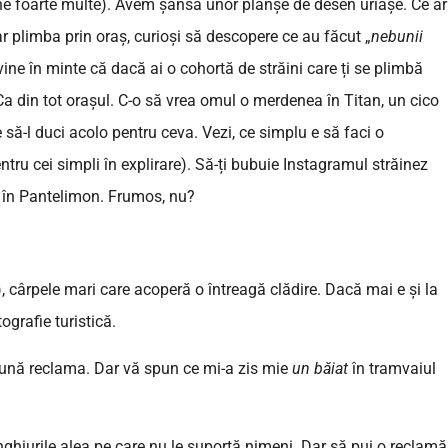
spune foarte multe). Avem șansa unor planșe de desen uriașe. Ce ar
r plimba prin oraș, curioși să descopere ce au făcut „
nebunii
ine în minte că dacă ai o cohortă de străini care ți se plimbă
Ca din tot orașul. C-o să vrea omul o merdenea în Titan, un cico
 să-l duci acolo pentru ceva. Vezi, ce simplu e să faci o
ntru cei simpli în explirare). Să-ți bubuie Instagramul străinez
 în Pantelimon. Frumos, nu?
 cârpele mari care acoperă o întreagă clădire. Dacă mai e și la
ografie turistică.
 pună reclama. Dar vă spun ce mi-a zis mie
un băiat
în tramvaiul
nghiurile alea pe care nu le suportă nimeni. Dar să pui o reclamă