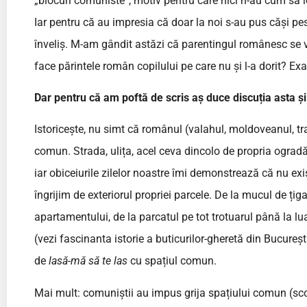
„blocuri comuniste”, motiv pentru care nici n-au cum să 
Iar pentru că au impresia că doar la noi s-au pus căși pes
înveliș. M-am gândit astăzi că parentingul românesc se v
face părintele român copilului pe care nu și l-a dorit? Ex
Dar pentru că am poftă de scris aș duce discuția asta ș
Istoricește, nu simt că românul (valahul, moldoveanul, tr
comun. Strada, ulița, acel ceva dincolo de propria ograd
iar obiceiurile zilelor noastre îmi demonstrează că nu ex
îngrijim de exteriorul propriei parcele. De la mucul de ț
apartamentului, de la parcatul pe tot trotuarul până la lu
(vezi fascinanta istorie a buticurilor-gheretă din Bucureș
de
lasă-mă să te las
cu spațiul comun.
Mai mult: comuniștii au impus grija spațiului comun (sco