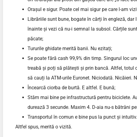
Orașul e sigur. Poate cel mai sigur pe care l-am vi
Librăriile sunt bune, bogate în cărți în engleză, dar 
înainte și vezi că nu-i semnal la subsol. Cărțile su
păcate;
Tururile ghidate merită banii. Nu ezitați;
Se poate fără cash 99,9% din timp. Singurul loc und
treabă și poți să plătești și prin bancă. Altfel, totu
să cauți la ATM-urile Euronet. Niciodată. Nicăieri. N
Încearcă ciorba de burtă. E altfel. E bună;
Stăm mai bine pe infrastructură pentru biciclete. A
durează 3 secunde. Maxim 4. D-aia nu-s bătrâni pe st
Transportul în comun e bine pus la punct și intuitiv.
Altfel spus, merită o vizită.