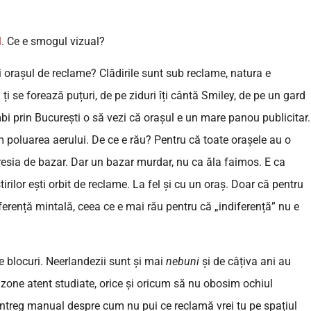
l
. Ce e smogul vizual?
i orașul de reclame? Clădirile sunt sub reclame, natura e
ți se forează puțuri, de pe ziduri îți cântă Smiley, de pe un gard
bi prin București o să vezi că orașul e un mare panou publicitar.
poluarea aerului. De ce e rău? Pentru că toate orașele au o
presia de bazar. Dar un bazar murdar, nu ca ăla faimos. E ca
știrilor ești orbit de reclame. La fel și cu un oraș. Doar că pentru
ferență mintală, ceea ce e mai rău pentru că „indiferență” nu e
e blocuri. Neerlandezii sunt și mai
nebuni
și de câțiva ani au
 zone atent studiate, orice și oricum să nu obosim ochiul
 întreg manual despre cum nu pui ce reclamă vrei tu pe spațiul