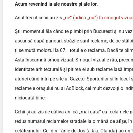
Acum revenind la ale noastre și ale lor.
Anul trecut cehii au zis
„ne” (adică „nu”) la smogul vizua
Știi momentul ăla când te plimbi prin București și nu vez
ascunsă după panouri, străzile sunt reclame, de pe stâlpi 
ți se mută molozul la 07… totul e o reclamă. Dacă te plim
Asta înseamnă smog vizual. Smogul vizual e rău, precum 
identitate arhitecturală și pitirea ei sub reclame lasă im
atunci când intri pe site-ul Gazetei Sporturilor și în locul 
reclamele orașului nu ai AdBlock, cel mult dezvolți o indi
niciodată bine.
Cehii și-au zis de câțiva ani că „mai gata” cu reclamele p
redus numărul reclamelor stradale la o mână de afișe, în
cetățeanului. Cei din Țările de Jos (a.k.a. Olanda) au un