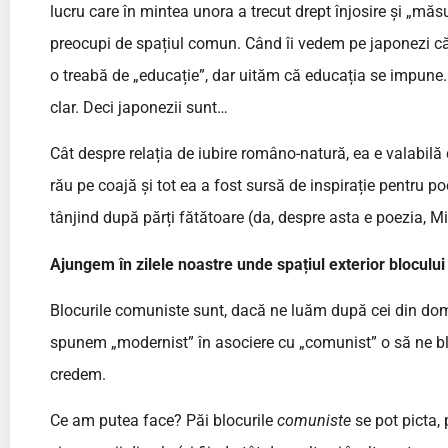
lucru care în mintea unora a trecut drept înjosire și „mă
preocupi de spațiul comun. Când îi vedem pe japonezi că st
o treabă de „educație”, dar uităm că educația se impune
clar. Deci japonezii sunt…
Cât despre relația de iubire româno-natură, ea e valabilă d
rău pe coajă și tot ea a fost sursă de inspirație pentru p
tânjind după părți fătătoare (da, despre asta e poezia, Miș
Ajungem în zilele noastre unde spațiul exterior bloculu
Blocurile comuniste sunt, dacă ne luăm după cei din dom
spunem „modernist” în asociere cu „comunist” o să ne bl
credem.
Ce am putea face? Păi blocurile
comuniste
se pot picta, 