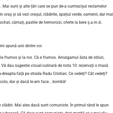
t). Mai sunt și alte țări care se pun de-a curmezișul reclamelor
n oraș și să vezi orașul, clădirile, spațiul verde, oamenii, dar mai
ochat, cârnați, pastile de hemoroizi, oferte la bere ș.a.m.d..
-mi spună unii dintre voi.
 fie frumos și la noi. Că e frumos. Amalgamul ăsta de stiluri,
. Vă dau sugestie vizual-culinară de nota 10: rezervați o masă
ga-dreapta-față pe strada Radu Cristian. Ce vedeți? Cât vedeți?
i-colo, dar și dacă le-am face… bombă!
 clădiri
.
Mai ales dacă sunt
comuniste
. În primul rând le spun