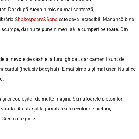
zitat. Dar după Atena nimic nu mai contează;
librăria
Shakespeare&Sons
este ceva incredibil. Mănâncă bine
nt scumpe, dar nu te pune nimeni să le cumperi pe toate. Din
e ai nevoie de cash e la turul ghidat, dar oamenii sunt de
l cu cardul (inclusiv bacșișul). E mai simplu și mai ușor. Nu ai ce
u;
u și ei copleșitor de multe mașini. Semafoarele pietonilor
radă. Au sfârșit la jumătatea trecerilor de pietoni;
 Greu să te pierzi.