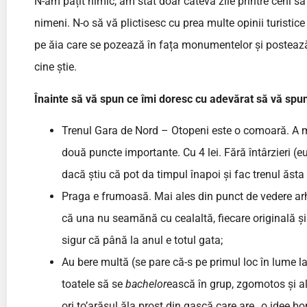
N-am pățit nimic, am stat doar câteva zile printre cehi să
nimeni. N-o să vă plictisesc cu prea multe opinii turistic
pe ăia care se pozează în fața monumentelor și postează 
cine știe.
Înainte să vă spun ce îmi doresc cu adevărat să vă spu
Trenul Gara de Nord – Otopeni este o comoară. A mer
două puncte importante. Cu 4 lei. Fără întârzieri (
dacă știu că pot da timpul înapoi și fac trenul ăsta
Praga e frumoasă. Mai ales din punct de vedere arhi
că una nu seamănă cu cealaltă, fiecare originală și 
sigur că până la anul e totul gata;
Au bere multă (se pare că-s pe primul loc în lume la c
toatele să se
bachelor
ească în grup, zgomotos și alc
ori to’arășul ăla prost din gașcă care are „o idee b