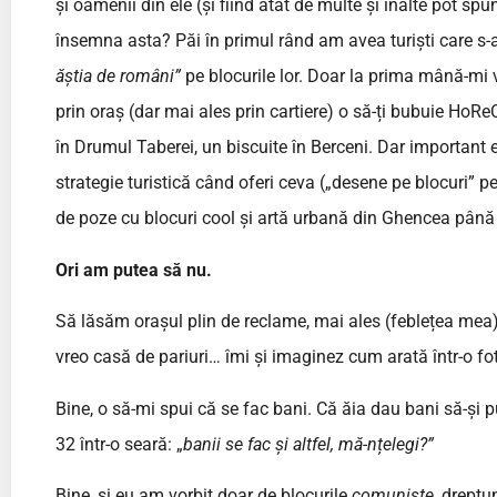
și oamenii din ele (și fiind atât de multe și înalte pot 
însemna asta? Păi în primul rând am avea turiști care s-a
ăștia de români”
pe blocurile lor. Doar la prima mână-mi v
prin oraș (dar mai ales prin cartiere) o să-ți bubuie HoRe
în Drumul Taberei, un biscuite în Berceni. Dar important e
strategie turistică când oferi ceva („desene pe blocuri” pe
de poze cu blocuri cool și artă urbană din Ghencea până
Ori am putea să nu.
Să lăsăm orașul plin de reclame, mai ales (feblețea mea),
vreo casă de pariuri… îmi și imaginez cum arată într-o fot
Bine, o să-mi spui că se fac bani. Că ăia dau bani să-și
32 într-o seară: „
banii se fac și altfel, mă-nțelegi?”
Bine, și eu am vorbit doar de blocurile
comuniste
, dreptu