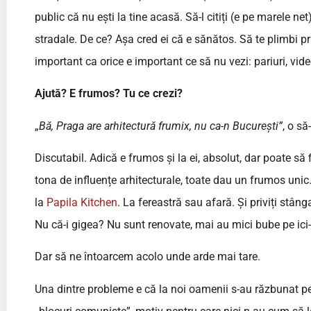
public că nu ești la tine acasă. Să-l citiți (e pe marele ne
stradale. De ce? Așa cred ei că e sănătos. Să te plimbi pri
important ca orice e important ce să nu vezi: pariuri, vide
Ajută? E frumos? Tu ce crezi?
„
Bă, Praga are arhitectură frumix, nu ca-n București”
, o să
Discutabil. Adică e frumos și la ei, absolut, dar poate să
tona de influențe arhitecturale, toate dau un frumos unic
la
Papila Kitchen
. La fereastră sau afară. Și priviți stân
Nu că-i gigea? Nu sunt renovate, mai au mici bube pe ic
Dar să ne întoarcem acolo unde arde mai tare.
Una dintre probleme e că la noi oamenii s-au răzbunat pe