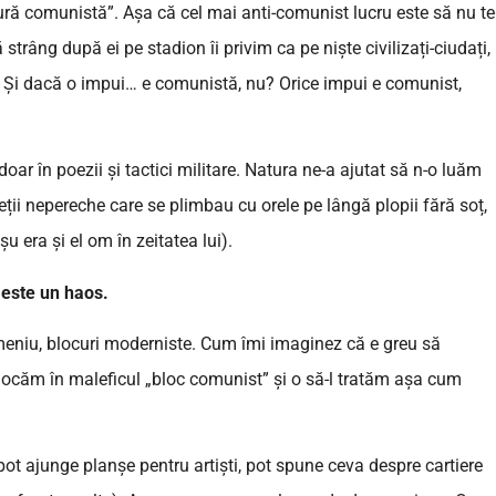
sură comunistă”. Așa că cel mai anti-comunist lucru este să nu te
râng după ei pe stadion îi privim ca pe niște civilizați-ciudați,
. Și dacă o impui… e comunistă, nu? Orice impui e comunist,
oar în poezii și tactici militare. Natura ne-a ajutat să n-o luăm
oeții nepereche care se plimbau cu orele pe lângă plopii fără soț,
u era și el om în zeitatea lui).
i este un haos.
eniu, blocuri moderniste. Cum îmi imaginez că e greu să
ocăm în maleficul „bloc comunist” și o să-l tratăm așa cum
pot ajunge planșe pentru artiști, pot spune ceva despre cartiere