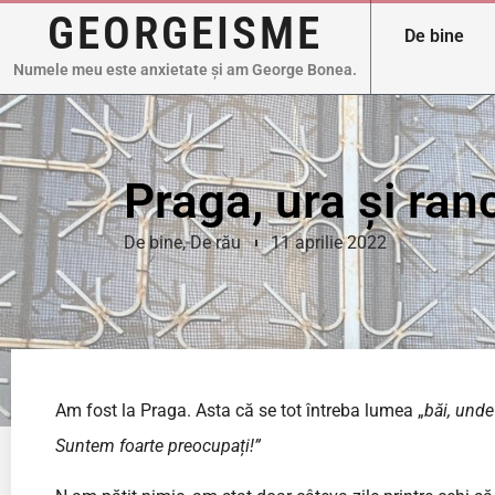
GEORGEISME
De bine
Numele meu este anxietate și am George Bonea.
Praga, ura și ra
De bine
,
De rău
11 aprilie 2022
Am fost la Praga. Asta că se tot întreba lumea „
băi, unde
Suntem foarte preocupați!”