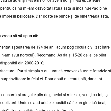
 văd ce au ei și n-avem noi, ce avem noi și n-au ei, ce n-are
e pentru că nu mi-am dezvoltat latura asta și încă nu-i văd bine
impresii belicoase. Dar poate se prinde și de bine treaba asta,
n vreau să vă spun că:
itat așteptarea de 194 de ani, acum poți circula civilizat între
eu n-am avut norocul). Recomand. Aș da și 15-20 de lei pe bilet
 disponibil din 2000-2010;
tectural. Pur și simplu s-au jurat că renovează toate fațadele și
surprinzătoare în felul ei. Doar două nu erau țiplă, dar sunt
onsum) și orașul e plin de ginerici și miresici, veniți cu toții și
oolizant. Unde se aud urlete e posibil să fie un ginerică beat,
ombă”. Unde-i chițăială știm ce se întâmplă;