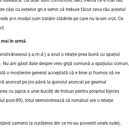
le iubească. Că doar sunt
comuniste
, deci merită ce e mai rău.
te căși cu exterior gri e semn că trebuie făcut ceva rău acestul
ede și-n modul cum tratăm clădirile pe care nu le-am vrut. Ce
act.
i mai în urmă.
ansilvăneanul ș.a.m.d.) a avut o relație prea bună cu spațiul
ă. Nu am găsit date despre vreo grijă comună a spațiului comun,
istă o moștenire general acceptată că e bine și frumos să ne
igară aruncat pe jos până la gunoiul aruncat pe geamul
area cu japca a unei bucăți de trotuar pentru propriul bijniss
tiul post-89), totul demonstrează că românul are o relație
țând oamenii la curățenie din ce mi-au povestit unele rude),