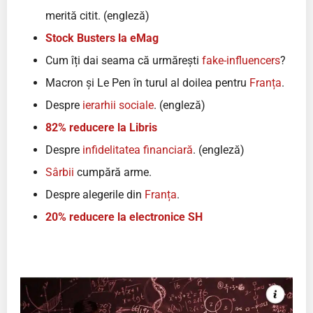
merită citit. (engleză)
Stock Busters la eMag
Cum îți dai seama că urmărești
fake-influencers
?
Macron și Le Pen în turul al doilea pentru
Franța
.
Despre
ierarhii sociale
. (engleză)
82% reducere la Libris
Despre
infidelitatea financiară
. (engleză)
Sârbii
cumpără arme.
Despre alegerile din
Franța
.
20% reducere la electronice SH