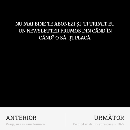
NU MAI BINE TE ABONEZI ȘI-ȚI TRIMIT EU
UN NEWSLETTER FRUMOS DIN CÂND ÎN
CÂND? O SĂ-ȚI PLACĂ.
ANTERIOR
URMĂTOR
Praga, ura și ranchiuna￼
De citit în drum spre casă – 1027