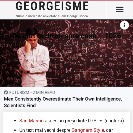
GEORGEISME
Numele meu este anxietate și am George Bonea.
De citit în drum spre casă – 1026
De bine
12 aprilie 2022
San Marino
a ales un președinte LGBT+. (engleză)
Un text mai vechi despre
Gangnam Style
, dar