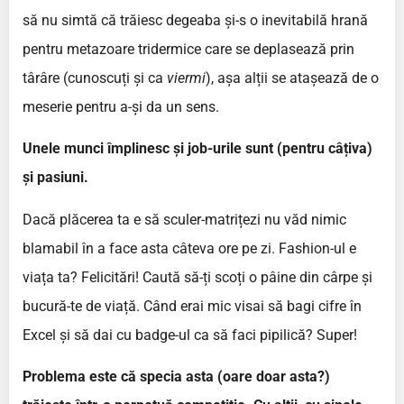
să nu simtă că trăiesc degeaba și-s o inevitabilă hrană
pentru metazoare tridermice care se deplasează prin
târâre (cunoscuți și ca
viermi
), așa alții se atașează de o
meserie pentru a-și da un sens.
Unele munci împlinesc și job-urile sunt (pentru câțiva)
și pasiuni.
Dacă plăcerea ta e să sculer-matrițezi nu văd nimic
blamabil în a face asta câteva ore pe zi. Fashion-ul e
viața ta? Felicitări! Caută să-ți scoți o pâine din cârpe și
bucură-te de viață. Când erai mic visai să bagi cifre în
Excel și să dai cu badge-ul ca să faci pipilică? Super!
Problema este că specia asta (oare doar asta?)