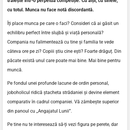
trăiește într-o perpetuă competiție. Cu alții, cu sinele,
cu totul. Munca nu face notă discordantă.
Îți place munca pe care o faci? Consideri că ai găsit un
echilibru perfect între slujbă și viață personală?
Compania nu falimentează cu tine și familia te vede
câteva ore pe zi? Copiii știu cine ești? Foarte drăguț. Din
păcate există unul care poate mai bine. Mai bine pentru
muncă.
Pe fondul unei profunde lacune de ordin personal,
joboholicul ridică ștacheta strădaniei și devine element
comparativ în cadrul companiei. Vă zâmbește superior
din panoul cu „Angajatul Lunii”.
Pe tine nu te interesează să-ți vezi figura pe perete, dar