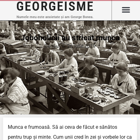
GEORGEISME
Numele meu este anxietate și am George Bonea.
Joboholicii au stricat munca
De rău
26 iulie 2019
Munca e frumoasă. Să ai ceva de făcut e sănătos
pentru trup și minte. Cum unii cred în zei și vorbele lor ca