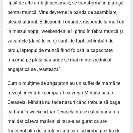
lipsit de alte ambiții personale, se transformă în platoșă
pentru muncă. Vine devreme la banda de asamblare,
pleacă ultimul. E disponibil oriunde, răspunde la mail-uri
în miezul nopții, weekend-urile îl prind în febra muncii și
vacanțele (dacă le cere) sunt, de fapt, schimbări de
birou, laptopul de muncă fiind folosit la capacitate
maximă pe plajă sau unde se mai minte vrednicul
angajat că se „resetează”.
Cum o mulțime de angajatori au un suflet de mamă te
trezești inevitabil comparat cu vreun Mihăiță sau o
Cerasela. Mihăiță nu face nazuri când trebuie să bage
cărbuni în weekend, iar Cerasela nu se culcă până n-a
mai dat câteva mail-uri și nu s-a asigurat că are
frigiderul plin de la toți ceilalți care schimbă poziția de