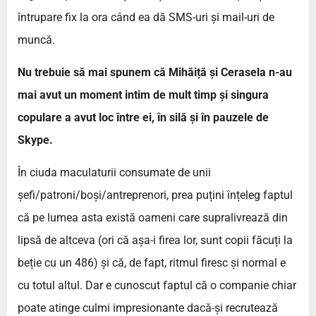
întrupare fix la ora când ea dă SMS-uri și mail-uri de
muncă.
Nu trebuie să mai spunem că Mihăiță și Cerasela n-au
mai avut un moment intim de mult timp și singura
copulare a avut loc între ei, în silă și în pauzele de
Skype.
În ciuda maculaturii consumate de unii
șefi/patroni/boși/antreprenori, prea puțini înțeleg faptul
că pe lumea asta există oameni care supralivrează din
lipsă de altceva (ori că așa-i firea lor, sunt copii făcuți la
beție cu un 486) și că, de fapt, ritmul firesc și normal e
cu totul altul. Dar e cunoscut faptul că o companie chiar
poate atinge culmi impresionante dacă-și recrutează