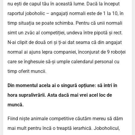
nu ești de capul tău în această lume. Dacă la început
raportul joboholic – angajați normali este de 1 la 10, în
timp situația se poate schimba. Pentru că unii normali
simt un zvâc al competiției, undeva între pipotă și rect.
N-ai clipit de două ori și ți-ai dat seama că din angajat
normal ai ajuns lepra companiei, înconjurat de 9 roboței
care se înghesuie să-și umple calendarul personal cu
timp oferit muncii.
Din momentul acela ai o singură opțiune: să intri în
hora supralivrării. Asta dacă mai vrei acel loc de
muncă.
Fiind niște animale competitive căutăm mereu să dăm
mai mult pentru încă o treaptă ierarhică. Joboholicul,