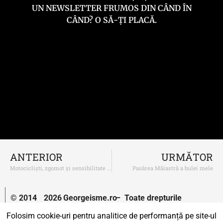
UN NEWSLETTER FRUMOS DIN CÂND ÎN
CÂND? O SĂ-ȚI PLACĂ.
ANTERIOR
URMĂTOR
Motocicliști, zgomot și sensibilitate fără margini
Pasărea Măiastră a bulei mele
© 2014
2026
Georgeisme.ro
– Toate drepturile
–
rezervate.
Folosim cookie-uri pentru analitice de performanță pe site-ul