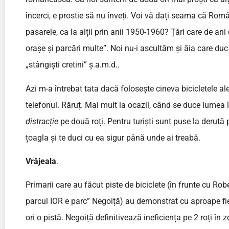
încerci, e prostie să nu înveți. Voi vă dați seama că Româ
pasarele, ca la alții prin anii 1950-1960? Țări care de ani
orașe și parcări multe”. Noi nu-i ascultăm și ăia care duc
„stângiști cretini” ș.a.m.d..
Azi m-a întrebat tata dacă folosește cineva bicicletele al
telefonul. Răruț. Mai mult la ocazii, când se duce lume
distracție
pe două roți. Pentru turiști sunt puse la derută p
țoagla și te duci cu ea sigur până unde ai treabă.
Vrăjeala
.
Primarii care au făcut piste de biciclete (în frunte cu R
parcul IOR e parc” Negoiță) au demonstrat cu aproape fiec
ori o pistă. Negoiță definitivează ineficiența pe 2 roți în