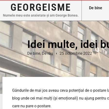
GEORGEISME
De bine
Numele meu este anxietate și am George Bonea.
Idei multe, idei
De bine
,
De rău
25 octombrie 2022
Gândurile de mai jos aveau ceva potențial de o postare 
blog unde cei mai mulți (și emoționali) nu ajung pentru că 
care nu pare o postare.