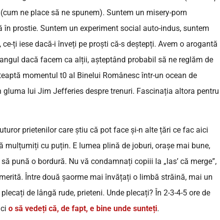
ei (cum ne place să ne spunem). Suntem un misery-porn
stă în prostie. Suntem un experiment social auto-indus, suntem
 ce-ți iese dacă-i înveți pe proști că-s deștepți. Avem o arogantă
rangul dacă facem ca alții, așteptând probabil să ne reglăm de
 așteaptă momentul t0 al Binelui Românesc într-un ocean de
 gluma lui Jim Jefferies despre trenuri. Fascinația altora pentru
uror prietenilor care știu că pot face și-n alte țări ce fac aici
nu vă mulțumiți cu puțin. E lumea plină de joburi, orașe mai bune,
nte să pună o bordură. Nu vă condamnați copiii la „las’ că merge”,
merită. Între două șaorme mai învățați o limbă străină, mai un
plecați de lângă rude, prieteni. Unde plecați? În 2-3-4-5 ore de
nci
o să vedeți că, de fapt, e bine unde sunteți
.