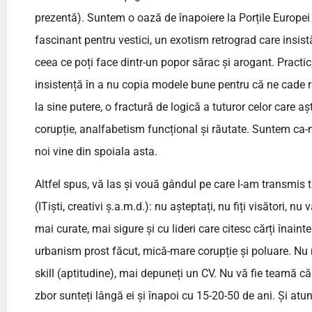
prezentă). Suntem o oază de înapoiere la Porțile Europ
fascinant pentru vestici, un exotism retrograd care insi
ceea ce poți face dintr-un popor sărac și arogant. Practic,
insistență în a nu copia modele bune pentru că ne cade 
la sine putere, o fractură de logică a tuturor celor care
corupție, analfabetism funcțional și răutate. Suntem ca-n
noi vine din spoiala asta.
Altfel spus, vă las și vouă gândul pe care l-am transmis tut
(ITiști, creativi ș.a.m.d.): nu așteptați, nu fiți visători, 
mai curate, mai sigure și cu lideri care citesc cărți înai
urbanism prost făcut, mică-mare corupție și poluare. Nu 
skill (aptitudine), mai depuneți un CV. Nu vă fie teamă că 
zbor sunteți lângă ei și înapoi cu 15-20-50 de ani. Și atu