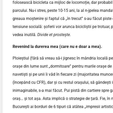
folosească bicicleta ca mijloc de locomoție, dar probabil 
parcului. Nu-i stres, peste 10-15 ani, la al n-jpelea mand
greaua moștenire și faptul că „în trecut” s-au făcut piste
tensiune socială: șoferii vor arunca bicicliștii pe trotuar, 
vedea inutilă.
Divide et prostește
.
Revenind la durerea mea (care nu e doar a mea).
Ploieștiul (fără să vreau să-i jignesc în mândria locală pe
orașe din lume sunt „dormitoare” pentru marile orașe de lâ
navetiști și pe unii îi văd în fiecare zi (majoritatea munce
(începând cu CFR), dar și cu restul orașului, să gândești
inimaginabile, s-a mai făcut. Pui pistă din cartiere spre gar
oraș… și tot așa. Asta implică o strategie de țară. Fie, în
București ai borduri de 6 tipuri că atâtea „impresii artisti