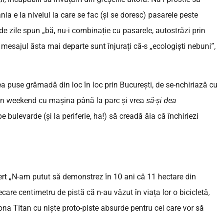
nia e la nivelul la care se fac (și se doresc) pasarele peste
 de zile spun „bă, nu-i combinație cu pasarele, autostrăzi prin
 mesajul ăsta mai departe sunt înjurați că-s „ecologiști nebuni”,
ea puse grămadă din loc în loc prin București, de se-nchiriază cu
a în weekend cu mașina până la parc și vrea
să-și dea
e bulevarde (și la periferie, ha!) să creadă ăia că închiriezi
obert „N-am putut să demonstrez în 10 ani că 11 hectare din
are centimetru de pistă că n-au văzut în viața lor o bicicletă,
 zona Titan cu niște proto-piste absurde pentru cei care vor să