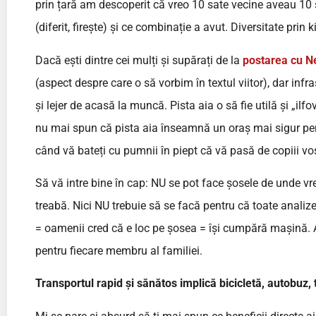
prin țară am descoperit că vreo 10 sate vecine aveau 10 st
(diferit, firește) și ce combinație a avut. Diversitate prin k
Dacă ești dintre cei mulți și supărați de la
postarea cu N
(aspect despre care o să vorbim în textul viitor), dar inf
și lejer de acasă la muncă. Pista aia o să fie utilă și „ilf
nu mai spun că pista aia înseamnă un oraș mai sigur pentr
când vă bateți cu pumnii în piept că vă pasă de copiii voș
Să vă intre bine în cap: NU se pot face șosele de unde vr
treabă. Nici NU trebuie să se facă pentru că toate analize
= oamenii cred că e loc pe șosea = își cumpără mașină.
pentru fiecare membru al familiei.
Transportul rapid și sănătos implică bicicletă, autobuz, t