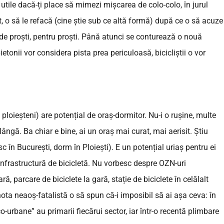
utile dacă-ți place să mimezi mișcarea de colo-colo, în jurul
at, o să le refacă (cine știe sub ce altă formă) după ce o să acuze
 de proști, pentru proști. Până atunci se conturează o nouă
pietonii vor considera pista prea periculoasă, bicicliștii o vor
 ploieșteni) are potențial de oraș-dormitor. Nu-i o rușine, multe
ngă. Ba chiar e bine, ai un oraș mai curat, mai aerisit. Știu
sc în București, dorm în Ploiești). E un potențial uriaș pentru ei
 infrastructură de bicicletă. Nu vorbesc despre OZN-uri
ă, parcare de biciclete la gară, stație de biciclete în celălalt
 nota neaoș-fatalistă o să spun că-i imposibil să ai așa ceva: în
co-urbane” au primarii fiecărui sector, iar într-o recentă plimbare