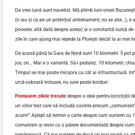
De vreo lună sunt navetist. Mă plimb luni-vineri București
(o iau și ca pe un potențial antrenament, nu se știe…), e 
poveste, altă dată despre astea) și o constantă sursă de i
zile în care ajung mai repede la Ploiești decât la ai mei 
De acasă până la Gara de Nord sunt 10 kilometri. Îi pot 
jos, ori… Mai e o variantă. Să-i pedalez. 10 kilometri, chi
Timpul se mai poate micșora cu cât ai infrastructură. Inf
urcă-coboară trotuare, nu sare peste borduri.
Postasem zilele trecute
despre o idee pentru bicicliștii 
un viitor text care să includă cuvinte precum „comunism”, 
acum!” Aștept să termin o carte despre cum suntem cu 15-2
comunism și revin cu o părere documentată despre cum u
românească. Că noi suntem de două ori mai proști ca alții,