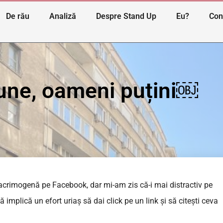
De rău
Analiză
Despre Stand Up
Eu?
Con
 bune, oameni puțini￼
lacrimogenă pe Facebook, dar mi-am zis că-i mai distractiv pe
implică un efort uriaș să dai click pe un link și să citești ceva