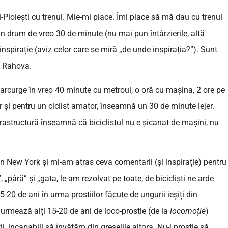
-Ploiești cu trenul. Mie-mi place. Îmi place să mă dau cu trenul
un drum de vreo 30 de minute (nu mai pun întârzierile, altă
nspirație (aviz celor care se miră „de unde inspirația?”). Sunt
în Rahova.
parcurge în vreo 40 minute cu metroul, o oră cu mașina, 2 ore pe
ar și pentru un ciclist amator, înseamnă un 30 de minute lejer.
rastructură înseamnă că biciclistul nu e șicanat de mașini, nu
din New York și mi-am atras ceva comentarii (și inspirație) pentru
„pâră” și „gata, le-am rezolvat pe toate, de bicicliști ne arde
0 de ani în urma prostiilor făcute de ungurii ieșiți din
rmează alți 15-20 de ani de loco-prostie (de la
locomoție
)
 incapabili să învățăm din greșelile altora. Nu-i prostie să