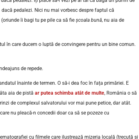
i dacă pedalezi. Îți place să-i vezi pe ai tăi că bagă un pumn de
u dacă pedalezi. Nici nu mai vorbesc despre faptul că
(oriunde îi bagi tu pe pile ca să fie
școala bună
, nu aia de
tul în care ducem o luptă de convingere pentru un bine comun.
ndeajuns de repede.
andatul înainte de termen. O să-i dea foc în fața primăriei. E
râta aia de pistă
ar putea schimba atât de multe
, România o să
rinzi de complexul salvatorului vor mai pune petice, dar atât.
ia care nu pleacă-n concedii doar ca să se pozeze cu
atografiei cu filmele care ilustrează mizeria locală (trecută și