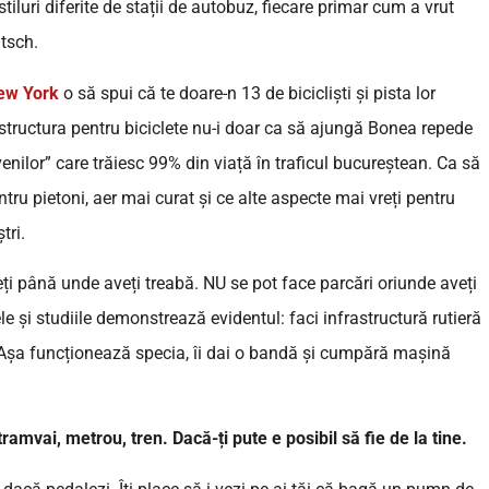
iluri diferite de stații de autobuz, fiecare primar cum a vrut
itsch.
ew York
o să spui că te doare-n 13 de bicicliști și pista lor
rastructura pentru biciclete nu-i doar ca să ajungă Bonea repede
ovenilor” care trăiesc 99% din viață în traficul bucureștean. Ca să
u pietoni, aer mai curat și ce alte aspecte mai vreți pentru
tri.
eți până unde aveți treabă. NU se pot face parcări oriunde aveți
le și studiile demonstrează evidentul: faci infrastructură rutieră
 Așa funcționează specia, îi dai o bandă și cumpără mașină
ramvai, metrou, tren. Dacă-ți pute e posibil să fie de la tine.