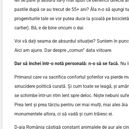
Mi se pare și absurd să-ți mai spun ce beneficii directe a
pastile după ce au trecut de 55+ ani? Ăla n-o să ajungi t
progeniturile tale se vor putea duce la școală pe bicicletă 
cartier). Bă, e de bine oricum o dai.
Voi vă dați seama de absurdul situației? Suntem în punc
Aici am ajuns. Dar despre „comun” data viitoare.
Dar să închei într-o notă personală: n-o să se facă.
Nu î
Primarul care va sacrifica confortul șoferilor va pierde m
sinucidere politică curată. Și cum toate se leagă, și amă
se schimbe într-un ritm lent spre deloc. Niște nebuni sufe
Prea lent și prea târziu pentru cei mai mulți, mai ales ă
monumentele altora, ci să vadă și cum trăiesc ei.
D-aia România câștigă constant animalele de aur ale cinem