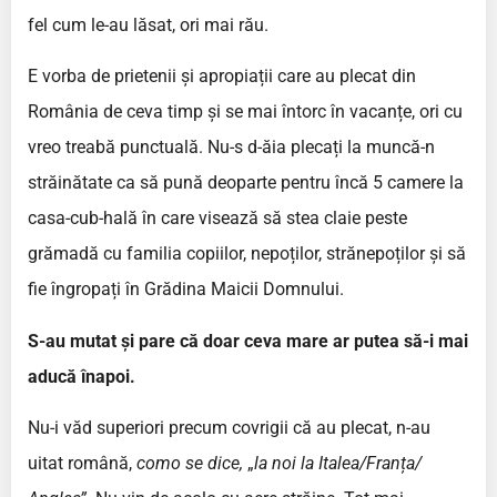
fel cum le-au lăsat, ori mai rău.
E vorba de prietenii și apropiații care au plecat din
România de ceva timp și se mai întorc în vacanțe, ori cu
vreo treabă punctuală. Nu-s d-ăia plecați la muncă-n
străinătate ca să pună deoparte pentru încă 5 camere la
casa-cub-hală în care visează să stea claie peste
grămadă cu familia copiilor, nepoților, strănepoților și să
fie îngropați în Grădina Maicii Domnului.
S-au mutat și pare că doar ceva mare ar putea să-i mai
aducă înapoi.
Nu-i văd superiori precum covrigii că au plecat, n-au
uitat română,
como se dice,
„
la noi la Italea/Franța/