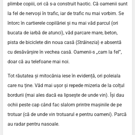
plimbe copiii, ori că s-a construit haotic. Că oamenii sunt
la fel de nervoși în trafic, iar de trafic nu mai vorbim. Se
întorc în cartierele copilăriei și nu mai văd parcul (ori
bucata de iarbă de atunci), văd parcare mare, beton,
pista de biciclete din noua casă (
Străinezia
) e absentă
cu desăvârșire în vechea casă. Oamenii-s „cam la fel”,
doar că au telefoane mai noi.
Tot răutatea și mitocănia iese în evidență, ori poleiala
care nu ține. Văd mai ușor și repede mizeria de la colțul
bordurii (mai ales dacă ea lipsește de unde vin). Își dau
ochii peste cap când fac slalom printre mașinile de pe
trotuar (că de unde vin trotuarul e pentru oameni). Parcă
au radar pentru nasoale.