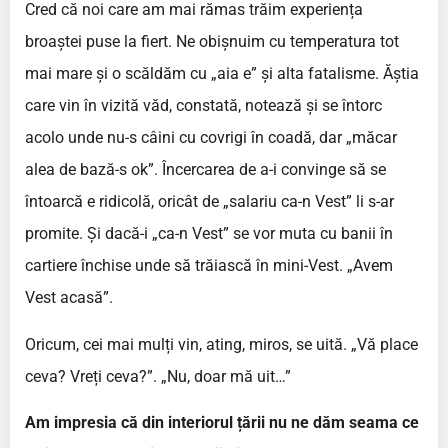
Cred că noi care am mai rămas trăim experiența
broaștei puse la fiert. Ne obișnuim cu temperatura tot
mai mare și o scăldăm cu „aia e” și alta fatalisme. Ăștia
care vin în vizită văd, constată, notează și se întorc
acolo unde nu-s câini cu covrigi în coadă, dar „măcar
alea de bază-s ok”. Încercarea de a-i convinge să se
întoarcă e ridicolă, oricât de „salariu ca-n Vest” li s-ar
promite. Și dacă-i „ca-n Vest” se vor muta cu banii în
cartiere închise unde să trăiască în mini-Vest. „Avem
Vest acasă”.
Oricum, cei mai mulți vin, ating, miros, se uită. „Vă place
ceva? Vreți ceva?”. „Nu, doar mă uit…”
Am impresia că din interiorul țării nu ne dăm seama ce