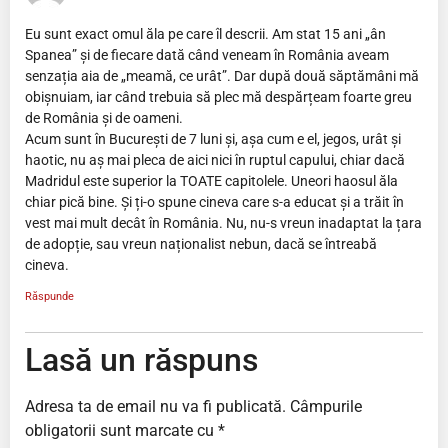
Eu sunt exact omul ăla pe care îl descrii. Am stat 15 ani „ân
Spanea” și de fiecare dată când veneam în România aveam
senzația aia de „meamă, ce urât”. Dar după două săptămâni mă
obișnuiam, iar când trebuia să plec mă despărțeam foarte greu
de România și de oameni.
Acum sunt în București de 7 luni și, așa cum e el, jegos, urât și
haotic, nu aș mai pleca de aici nici în ruptul capului, chiar dacă
Madridul este superior la TOATE capitolele. Uneori haosul ăla
chiar pică bine. Și ți-o spune cineva care s-a educat și a trăit în
vest mai mult decât în România. Nu, nu-s vreun inadaptat la țara
de adopție, sau vreun naționalist nebun, dacă se întreabă
cineva.
Răspunde
Lasă un răspuns
Adresa ta de email nu va fi publicată.
Câmpurile
obligatorii sunt marcate cu
*