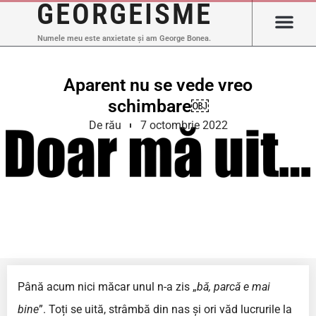
GEORGEISME
Numele meu este anxietate și am George Bonea.
Aparent nu se vede vreo
schimbare￼
De rău
7 octombrie 2022
Până acum nici măcar unul n-a zis „
bă, parcă e mai
bine
”. Toți se uită, strâmbă din nas și ori văd lucrurile la