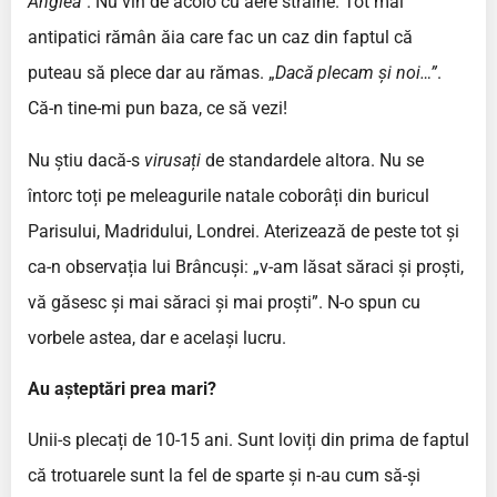
Anglea”
. Nu vin de acolo cu aere străine. Tot mai
antipatici rămân ăia care fac un caz din faptul că
puteau să plece dar au rămas. „
Dacă plecam și noi…”
.
Că-n tine-mi pun baza, ce să vezi!
Nu știu dacă-s
virusați
de standardele altora. Nu se
întorc toți pe meleagurile natale coborâți din buricul
Parisului, Madridului, Londrei. Aterizează de peste tot și
ca-n observația lui Brâncuși: „v-am lăsat săraci și proști,
vă găsesc și mai săraci și mai proști”. N-o spun cu
vorbele astea, dar e același lucru.
Au așteptări prea mari?
Unii-s plecați de 10-15 ani. Sunt loviți din prima de faptul
că trotuarele sunt la fel de sparte și n-au cum să-și