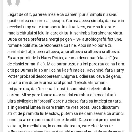
Legat de citit, parerea mea e ca oameni pur si simplu nu si-au
gasit cartea cu care sa inceapa. Cartea aceea simpla, dar care in
aceelasi timp sa te transporte in alt univers, care sa iti arate
magia cititului si felul in care cititul iti schimba literalmente viata.
Dupa cartea preferata mergi pe gen – SF, autobiografii, fictiune,
romane politiste, ce rezoneaza cu tine. Apoi intr-o buna zi,
scarbit de tot, incerci altceva, apoi altceva si altceva si altceva.
Eu am pornit de la Harry Potter, acuma descopar “clasicii” (cat
de clasici or mai fi ei). Mica paranteza, nu imi pare rau ca nu l-am
citit pe Dumas la 15 ani, ca nu l-as fi inteles. Revenind, fara Harry
Potter probabil descopeream Enigma Elodiei sau ceva de genu,
iar asta ma duce la urmatorul punct: ‘telectualii romani.
Imi pare rau, dar ‘telectualii nostri, sunt niste ‘telectuali de
carton. Mi se pare foarte usor sa dai cu rahat din mediul tau
ultra pivilegiat in “prostii” care nu citesc, fara sa intelegi ca tara,
si in general lumea in care traim, te vrea prost. Daca discutam
strict de piramida lui Maslow, putem sa ne dam seama ca atunci
cand nu ai ce manca nu iti arde de citit. Daca nu ai pe nimeni in
viata ta, in mediul tau, in comunitatea ta, care efectiv sa te