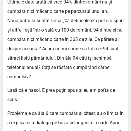
Ultimele date arată că vreo 94% dintre români nu-și
cumpără nici măcar o carte pe parcursul unui an.
Nouăjpatru la suptă! Dacă „%” debusolează pot s-o spun
și altfel: ești într-o sală cu 100 de români. 94 dintre ei nu
cumpără nici măcar o carte în 365 de zile. Ce părere ai
despre aceasta? Acum nu-mi spune că toți cei 94 sunt
săraci lipiți pământului. Din ăia 94 câți își schimbă
telefonul anual? Câți se răsfață cumpărând cârpe
compulsiv?
Lasă că e nasol. E prea puțin spus și eu am poftă de
scris.
Problema e că ăia 6 care cumpără și citesc au o limită în
a explica și a dialoga pe baza celor găsite-n cărți. Apoi