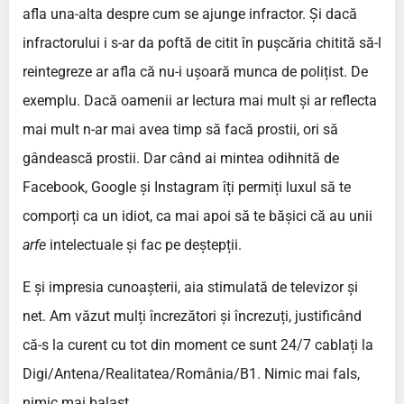
afla una-alta despre cum se ajunge infractor. Și dacă
infractorului i s-ar da poftă de citit în pușcăria chitită să-l
reintegreze ar afla că nu-i ușoară munca de polițist. De
exemplu. Dacă oamenii ar lectura mai mult și ar reflecta
mai mult n-ar mai avea timp să facă prostii, ori să
gândească prostii. Dar când ai mintea odihnită de
Facebook, Google și Instagram îți permiți luxul să te
comporți ca un idiot, ca mai apoi să te bășici că au unii
arfe
intelectuale și fac pe deștepții.
E și impresia cunoașterii, aia stimulată de televizor și
net. Am văzut mulți încrezători și încrezuți, justificând
că-s la curent cu tot din moment ce sunt 24/7 cablați la
Digi/Antena/Realitatea/România/B1. Nimic mai fals,
nimic mai balast.