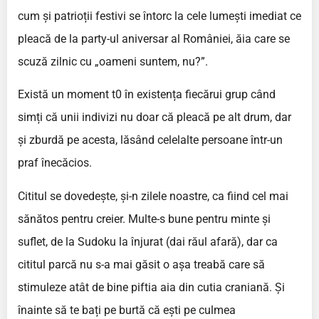
cum și patrioții festivi se întorc la cele lumești imediat ce
pleacă de la party-ul aniversar al României, ăia care se
scuză zilnic cu „oameni suntem, nu?”.
Există un moment t0 în existența fiecărui grup când
simți că unii indivizi nu doar că pleacă pe alt drum, dar
și zburdă pe acesta, lăsând celelalte persoane într-un
praf înecăcios.
Cititul se dovedește, și-n zilele noastre, ca fiind cel mai
sănătos pentru creier. Multe-s bune pentru minte și
suflet, de la Sudoku la înjurat (dai răul afară), dar ca
cititul parcă nu s-a mai găsit o așa treabă care să
stimuleze atât de bine piftia aia din cutia craniană. Și
înainte să te bați pe burtă că ești pe culmea