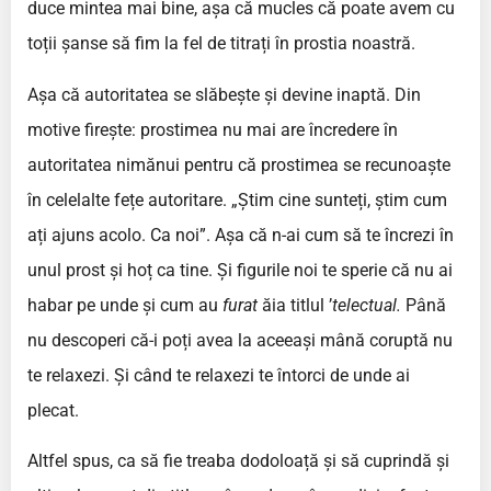
duce mintea mai bine, așa că mucles că poate avem cu
toții șanse să fim la fel de titrați în prostia noastră.
Așa că autoritatea se slăbește și devine inaptă. Din
motive firește: prostimea nu mai are încredere în
autoritatea nimănui pentru că prostimea se recunoaște
în celelalte fețe autoritare. „Știm cine sunteți, știm cum
ați ajuns acolo. Ca noi”. Așa că n-ai cum să te încrezi în
unul prost și hoț ca tine. Și figurile noi te sperie că nu ai
habar pe unde și cum au
furat
ăia titlul ’
telectual.
Până
nu descoperi că-i poți avea la aceeași mână coruptă nu
te relaxezi. Și când te relaxezi te întorci de unde ai
plecat.
Altfel spus, ca să fie treaba dodoloață și să cuprindă și