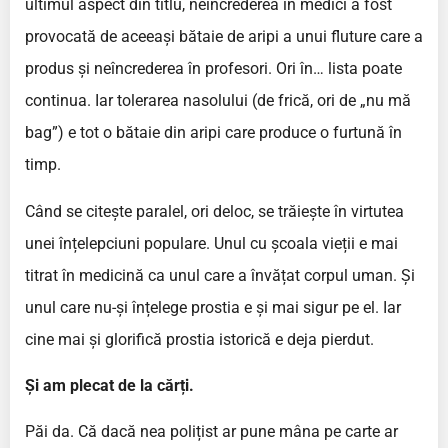
ultimul aspect din titlu, neîncrederea în medici a fost
provocată de aceeași bătaie de aripi a unui fluture care a
produs și neîncrederea în profesori. Ori în… lista poate
continua. Iar tolerarea nasolului (de frică, ori de „nu mă
bag”) e tot o bătaie din aripi care produce o furtună în
timp.
Când se citește paralel, ori deloc, se trăiește în virtutea
unei înțelepciuni populare. Unul cu școala vieții e mai
titrat în medicină ca unul care a învățat corpul uman. Și
unul care nu-și înțelege prostia e și mai sigur pe el. Iar
cine mai și glorifică prostia istorică e deja pierdut.
Și am plecat de la cărți.
Păi da. Că dacă nea polițist ar pune mâna pe carte ar