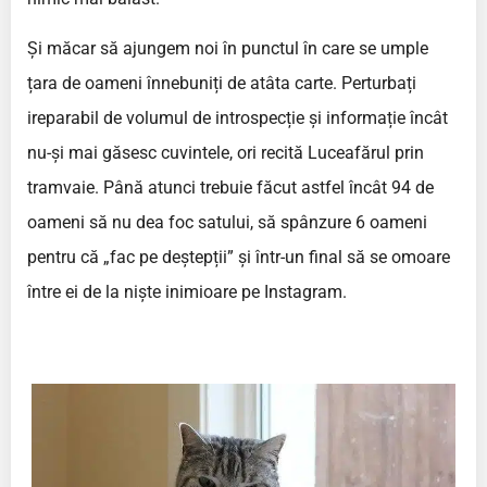
Și măcar să ajungem noi în punctul în care se umple
țara de oameni înnebuniți de atâta carte. Perturbați
ireparabil de volumul de introspecție și informație încât
nu-și mai găsesc cuvintele, ori recită Luceafărul prin
tramvaie. Până atunci trebuie făcut astfel încât 94 de
oameni să nu dea foc satului, să spânzure 6 oameni
pentru că „fac pe deștepții” și într-un final să se omoare
între ei de la niște inimioare pe Instagram.