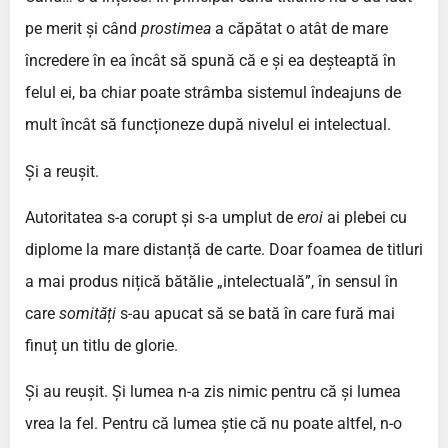
pe merit și când
prostimea
a căpătat o atât de mare
încredere în ea încât să spună că e și ea deșteaptă în
felul ei, ba chiar poate strâmba sistemul îndeajuns de
mult încât să funcționeze după nivelul ei intelectual.
Și a reușit.
Autoritatea s-a corupt și s-a umplut de
eroi
ai plebei cu
diplome la mare distanță de carte. Doar foamea de titluri
a mai produs nițică bătălie „intelectuală”, în sensul în
care
somități
s-au apucat să se bată în care fură mai
finuț un titlu de glorie.
Și au reușit. Și lumea n-a zis nimic pentru că și lumea
vrea la fel. Pentru că lumea știe că nu poate altfel, n-o