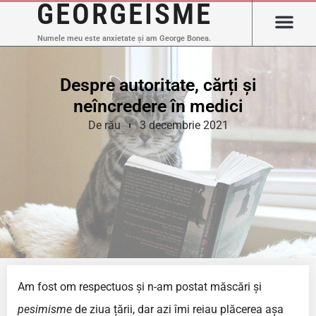
GEORGEISME
Numele meu este anxietate și am George Bonea.
Despre autoritate, cărți și
neîncredere în medici
De rău
3 decembrie 2021
Am fost om respectuos și n-am postat măscări și
pesimisme
de ziua țării, dar azi îmi reiau plăcerea așa