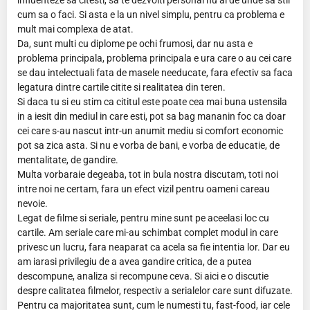
influenteze sa citesti, sa te dezvolti personal nu ai de unde sa stii
cum sa o faci. Si asta e la un nivel simplu, pentru ca problema e
mult mai complexa de atat.
Da, sunt multi cu diplome pe ochi frumosi, dar nu asta e
problema principala, problema principala e ura care o au cei care
se dau intelectuali fata de masele needucate, fara efectiv sa faca
legatura dintre cartile citite si realitatea din teren.
Si daca tu si eu stim ca cititul este poate cea mai buna ustensila
in a iesit din mediul in care esti, pot sa bag mananin foc ca doar
cei care s-au nascut intr-un anumit mediu si comfort economic
pot sa zica asta. Si nu e vorba de bani, e vorba de educatie, de
mentalitate, de gandire.
Multa vorbaraie degeaba, tot in bula nostra discutam, toti noi
intre noi ne certam, fara un efect vizil pentru oameni careau
nevoie.
Legat de filme si seriale, pentru mine sunt pe aceelasi loc cu
cartile. Am seriale care mi-au schimbat complet modul in care
privesc un lucru, fara neaparat ca acela sa fie intentia lor. Dar eu
am iarasi privilegiu de a avea gandire critica, de a putea
descompune, analiza si recompune ceva. Si aici e o discutie
despre calitatea filmelor, respectiv a serialelor care sunt difuzate.
Pentru ca majoritatea sunt, cum le numesti tu, fast-food, iar cele