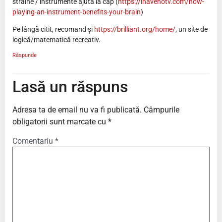
străine / instrumente ajută la cap (
https://ihavenotv.com/how-
playing-an-instrument-benefits-your-brain
)
Pe lângă citit, recomand și
https://brilliant.org/home/
, un site de
logică/matematică recreativ.
Răspunde
Lasă un răspuns
Adresa ta de email nu va fi publicată.
Câmpurile
obligatorii sunt marcate cu
*
Comentariu
*