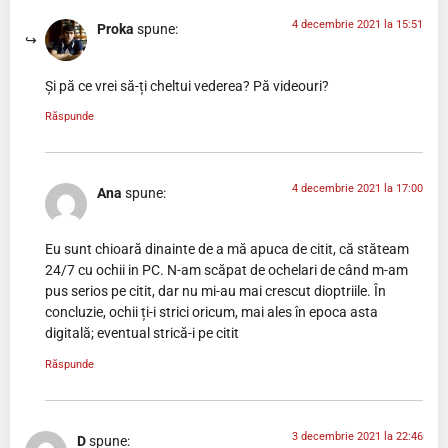
4 decembrie 2021 la 15:51
Proka
spune:
Și pă ce vrei să-ți cheltui vederea? Pă videouri?
Răspunde
4 decembrie 2021 la 17:00
Ana
spune:
Eu sunt chioară dinainte de a mă apuca de citit, că stăteam
24/7 cu ochii in PC. N-am scăpat de ochelari de când m-am
pus serios pe citit, dar nu mi-au mai crescut dioptriile. În
concluzie, ochii ți-i strici oricum, mai ales în epoca asta
digitală; eventual strică-i pe citit
Răspunde
3 decembrie 2021 la 22:46
D
spune: