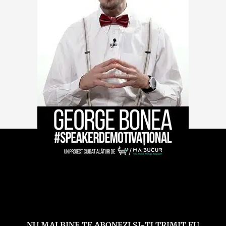
NU MAI BINE TE ABONEZI ȘI-ȚI TRIMIT EU