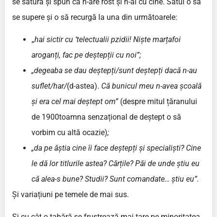
se satură și spun că n-are rost și n-ai cu cine. Satul o să
se supere și o să recurgă la una din următoarele:
„
hai sictir cu
‘t
electualii pzidii! Niște marțafoi
aroganți, fac pe deștepții cu noi”;
„degeaba se dau deștepți/sunt deștepți dacă n-au
suflet/har/
(d-astea).
Că bunicul meu n-avea școală
și era cel mai deștept om”
(despre mitul țăranului
de 1900toamna senzațional de deștept o să
vorbim cu altă ocazie)
;
„da pe ăștia cine îi face deștepți și specialiști? Cine
le dă lor titlurile astea? Cărțile? Păi de unde știu eu
că alea-s bune? Studii? Sunt comandate… știu eu”.
Și variațiuni pe temele de mai sus.
Și cu cât o tabără se frustrează mai tare pe minoritatea