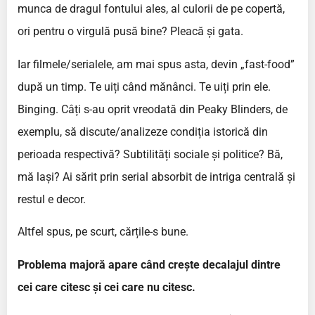
munca de dragul fontului ales, al culorii de pe copertă,
ori pentru o virgulă pusă bine? Pleacă și gata.
Iar filmele/serialele, am mai spus asta, devin „fast-food”
după un timp. Te uiți când mănânci. Te uiți prin ele.
Binging. Câți s-au oprit vreodată din Peaky Blinders, de
exemplu, să discute/analizeze condiția istorică din
perioada respectivă? Subtilități sociale și politice? Bă,
mă lași? Ai sărit prin serial absorbit de intriga centrală și
restul e decor.
Altfel spus, pe scurt, cărțile-s bune.
Problema majoră apare când crește decalajul dintre
cei care citesc și cei care nu citesc.