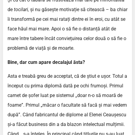
de
tocilari,
și nu găsește motivație să citească – ba chiar
îi transformă pe cei mai ratați dintre ei în eroi, cu atât se
face hăul mai mare. Apoi o să fie o distanță atât de
mare între tabere încât conviețuirea celor două o să fie o
problemă de viață și de moarte.
Bine, dar cum apare decalajul ăsta?
Asta e treabă greu de acceptat, că de știut e ușor. Totul a
început cu prima diplomă dată pe ochi frumoși. Primul
carnet de șofer luat pe sistemul „doar n-o să moară de
foame”. Primul „măcar o facultate să facă și mai vedem
după”. Când fabricantul de diplome al Elenei Ceaușescu
și-a făcut business din a da blazon intelectual mulțimii.
Când… s-a înțeles. În principal când titlurile nu s-au luat