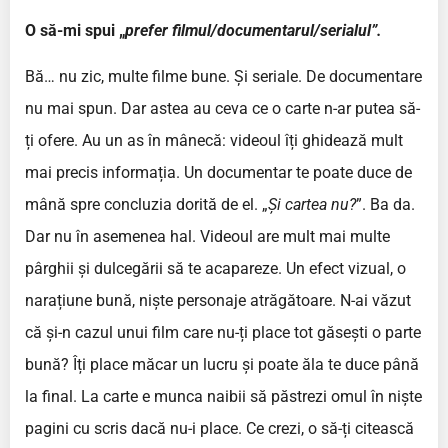
O să-mi spui „
prefer filmul/documentarul/serialul”.
Bă… nu zic, multe filme bune. Și seriale. De documentare
nu mai spun. Dar astea au ceva ce o carte n-ar putea să-
ți ofere. Au un as în mânecă: videoul îți ghidează mult
mai precis informația. Un documentar te poate duce de
mână spre concluzia dorită de el. „
Și cartea nu?
”. Ba da.
Dar nu în asemenea hal. Videoul are mult mai multe
pârghii și dulcegării să te acapareze. Un efect vizual, o
narațiune bună, niște personaje atrăgătoare. N-ai văzut
că și-n cazul unui film care nu-ți place tot găsești o parte
bună? Îți place măcar un lucru și poate ăla te duce până
la final. La carte e munca naibii să păstrezi omul în niște
pagini cu scris dacă nu-i place. Ce crezi, o să-ți citească