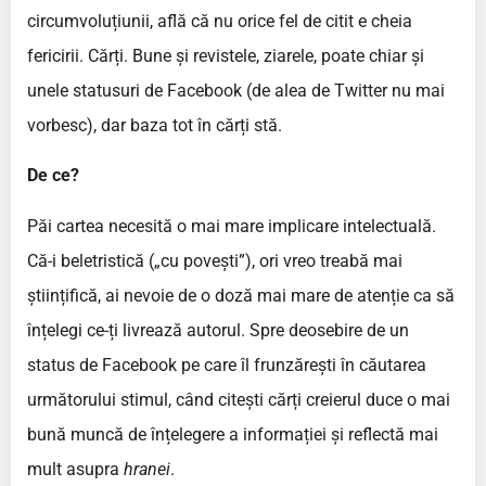
circumvoluțiunii, află că nu orice fel de citit e cheia
fericirii. Cărți. Bune și revistele, ziarele, poate chiar și
unele statusuri de Facebook (de alea de Twitter nu mai
vorbesc), dar baza tot în cărți stă.
De ce?
Păi cartea necesită o mai mare implicare intelectuală.
Că-i beletristică („cu povești”), ori vreo treabă mai
științifică, ai nevoie de o doză mai mare de atenție ca să
înțelegi ce-ți livrează autorul. Spre deosebire de un
status de Facebook pe care îl frunzărești în căutarea
următorului stimul, când citești cărți creierul duce o mai
bună muncă de înțelegere a informației și reflectă mai
mult asupra
hranei
.