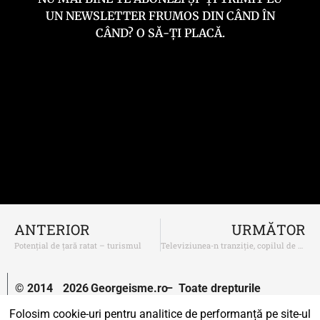
UN NEWSLETTER FRUMOS DIN CÂND ÎN
CÂND? O SĂ-ȚI PLACĂ.
ANTERIOR
URMĂTOR
Potențial de țară ratat – turismul
Televiziunea-n tranziție, copilul de pe stradă și incultura empatiei
© 2014
2026
Georgeisme.ro
– Toate drepturile
–
rezervate.
Folosim cookie-uri pentru analitice de performanță pe site-ul