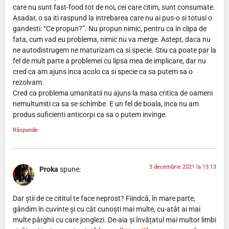
care nu sunt fast-food tot de noi, cei care citim, sunt consumate.
Asadar, o sa iti raspund la intrebarea care nu ai pus-o si totusi o
gandesti: “Ce propun?”. Nu propun nimic, pentru ca in clipa de
fata, cum vad eu problema, nimic nu va merge. Astept, daca nu
ne autodistrugem ne maturizam ca si specie. Stiu ca poate par la
fel de mult parte a problemei cu lipsa mea de implicare, dar nu
cred ca am ajuns inca acolo ca si specie ca sa putem sa o
rezolvam.
Cred ca problema umanitatii nu ajuns la masa critica de oameni
nemultumiti ca sa se schimbe. E un fel de boala, inca nu am
produs suficienti anticorpi ca sa o putem invinge.
Răspunde
3 decembrie 2021 la 13:13
Proka
spune:
Dar știi de ce cititul te face neprost? Fiindcă, în mare parte,
gândim în cuvinte și cu cât cunoști mai multe, cu-atât ai mai
multe pârghii cu care jonglezi. De-aia și învățatul mai multor limbi