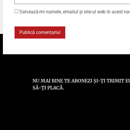
Salvează-mi numele, emailul și site-ul web în acest na
NU MAI BINE TE ABONEZI ȘI-ȚI TRIMIT
SĂ-ȚI PLACĂ.