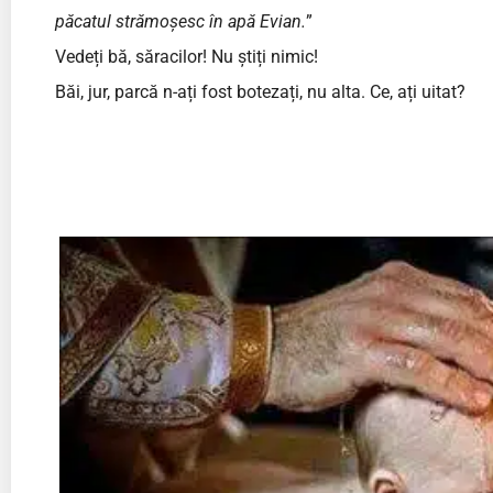
păcatul strămoșesc în apă Evian.
”
Vedeți bă, săracilor! Nu știți nimic!
Băi, jur, parcă n-ați fost botezați, nu alta. Ce, ați uitat?