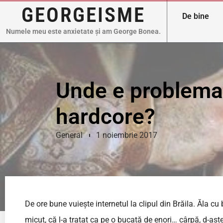
GEORGEISME
De bine
Numele meu este anxietate și am George Bonea.
Unde e problema
hardcore?
General
1 noiembrie 2017
De ore bune vuiește internetul la clipul din Brăila. Ăla cu
micuț, că l-a tratat ca pe o bucată de enori… cârpă, d-ast