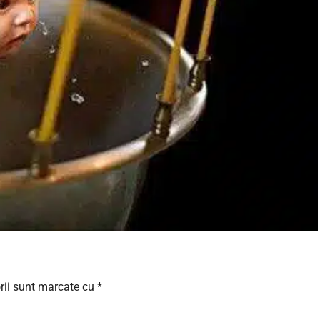
rii sunt marcate cu
*