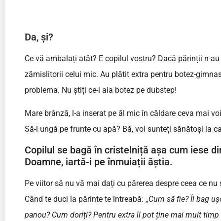
Da, și?
Ce vă ambalați atât? E copilul vostru? Dacă părinții n-au
zămislitorii celui mic. Au plătit extra pentru botez-gimnast
problema. Nu știți ce-i aia botez pe dubstep!
Mare brânză, l-a inserat pe ăl mic în căldare ceva mai voi
Să-l ungă pe frunte cu apă? Bă, voi sunteți sănătoși la c
Copilul se bagă în cristelniță așa cum iese d
Doamne, iartă-i pe înmuiații ăștia.
Pe viitor să nu vă mai dați cu părerea despre ceea ce nu ș
Când te duci la părinte te întreabă: „
Cum să fie? Îl bag ușo
panou? Cum doriți? Pentru extra îl pot ține mai mult tim