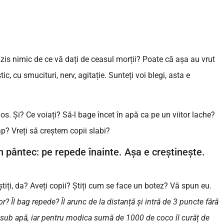
 zis nimic de ce vă dați de ceasul morții? Poate că așa au vrut
ic, cu smucituri, nerv, agitație. Sunteți voi blegi, asta e
os. Și? Ce voiați? Să-l bage încet în apă ca pe un viitor lache?
ap? Vreți să creștem copii slabi?
in pântec: pe repede înainte. Așa e creștinește.
tiți, da? Aveți copii? Știți cum se face un botez? Vă spun eu.
r? Îl bag repede? Îl arunc de la distanță și intră de 3 puncte fără
p sub apă, iar pentru modica sumă de 1000 de coco îl curăț de