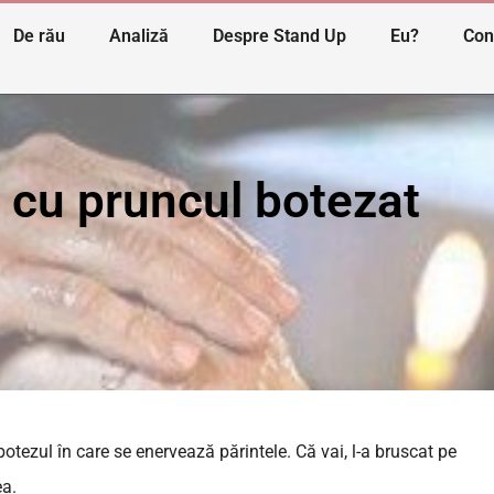
De rău
Analiză
Despre Stand Up
Eu?
Con
 cu pruncul botezat
 botezul în care se enervează părintele. Că vai, l-a bruscat pe
ea.