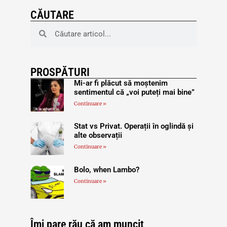
CĂUTARE
PROSPĂTURI
Mi-ar fi plăcut să moștenim
sentimentul că „voi puteți mai bine”
Continuare »
Stat vs Privat. Operații în oglindă și
alte observații
Continuare »
Bolo, when Lambo?
Continuare »
Îmi pare rău că am muncit