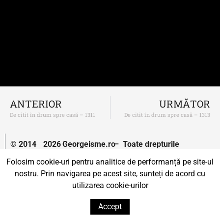
ANTERIOR
URMĂTOR
De citit în drum spre casă – 1311
De citit în drum spre casă – 1313
© 2014
2026
Georgeisme.ro
– Toate drepturile
–
rezervate.
Folosim cookie-uri pentru analitice de performanță pe site-ul
nostru. Prin navigarea pe acest site, sunteți de acord cu
Un proiect susținut de
Uprise.
utilizarea cookie-urilor
Accept