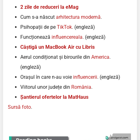
2 zile de reduceri la eMag
Cum s-a născut
arhitectura modernă
.
Psihopații de pe
TikTok
. (engleză)
Funcționează
influencereala
. (engleză)
Câștigă un MacBook Air cu Libris
Aerul condiționat și birourile din
America
.
(engleză)
Orașul în care n-au voie
influencerii
. (engleză)
Viitorul unor județe din
România
.
Șantierul ofertelor la MatHaus
Sursă foto
.