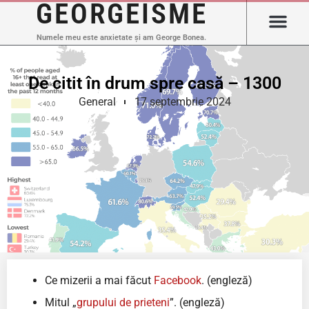
GEORGEISME
Numele meu este anxietate și am George Bonea.
De citit în drum spre casă – 1300
General
17 septembrie 2024
Ce mizerii a mai făcut
Facebook
. (engleză)
Mitul „
grupului de prieteni
”. (engleză)