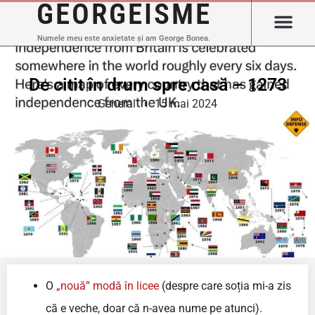
GEORGEISME
Numele meu este anxietate și am George Bonea.
De citit în drum spre casă – 1273
General
15 mai 2024
O
„nouă” modă în licee
(despre care soția mi-a zis
că e veche, doar că n-avea nume pe atunci).