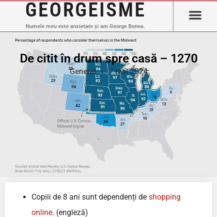
GEORGEISME
Numele meu este anxietate și am George Bonea.
De citit în drum spre casă – 1270
General
7 mai 2024
Copiii de 8 ani sunt dependenți de
shopping
online
. (engleză)