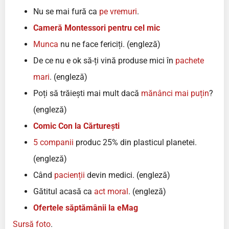
Nu se mai fură ca
pe vremuri
.
Cameră Montessori pentru cel mic
Munca
nu ne face fericiți. (engleză)
De ce nu e ok să-ți vină produse mici în
pachete
mari
. (engleză)
Poți să trăiești mai mult dacă
mănânci mai puțin
?
(engleză)
Comic Con la Cărturești
5 companii
produc 25% din plasticul planetei.
(engleză)
Când
pacienții
devin medici. (engleză)
Gătitul acasă ca
act moral
. (engleză)
Ofertele săptămânii la eMag
Sursă foto
.