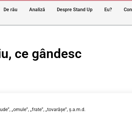
De rău
Analiză
Despre Stand Up
Eu?
Con
riu, ce gândesc
de”, „omule”, „frate”, „tovarășe”, ș.a.m.d.