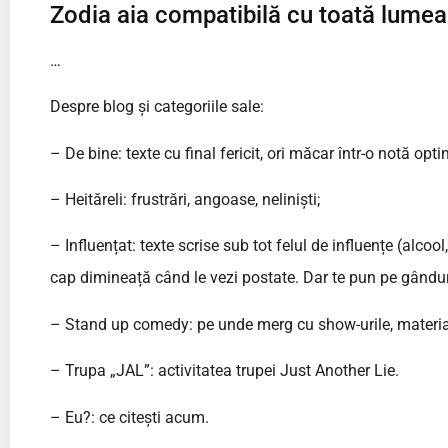
Zodia aia compatibilă cu toată lumea
…
Despre blog și categoriile sale:
– De bine: texte cu final fericit, ori măcar într-o notă opti
– Heităreli: frustrări, angoase, neliniști;
– Influențat: texte scrise sub tot felul de influențe (alcool,
cap dimineață când le vezi postate. Dar te pun pe gânduri.
– Stand up comedy: pe unde merg cu show-urile, material 
– Trupa „JAL”: activitatea trupei Just Another Lie.
– Eu?: ce citești acum.