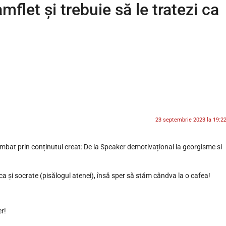
mflet și trebuie să le tratezi ca
23 septembrie 2023 la 19:2
plimbat prin conținutul creat: De la Speaker demotivațional la georgisme si
t ca și socrate (pisălogul atenei), însă sper să stăm cândva la o cafea!
er!