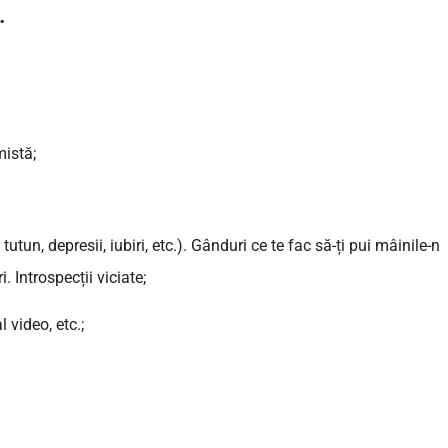
.
mistă;
 tutun, depresii, iubiri, etc.). Gânduri ce te fac să-ți pui mâinile-n
 Introspecții viciate;
video, etc.;