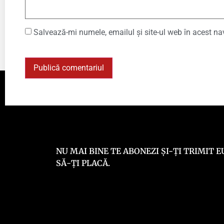
Salvează-mi numele, emailul și site-ul web în acest na
NU MAI BINE TE ABONEZI ȘI-ȚI TRIMIT
SĂ-ȚI PLACĂ.