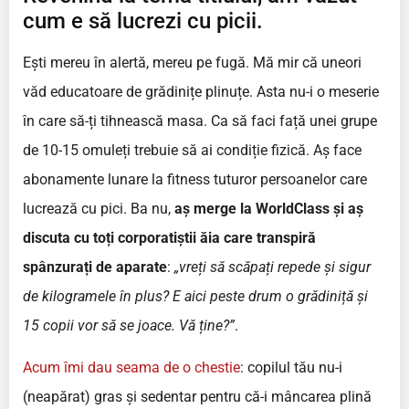
cum e să lucrezi cu picii.
Ești mereu în alertă, mereu pe fugă. Mă mir că uneori
văd educatoare de grădinițe plinuțe. Asta nu-i o meserie
în care să-ți tihnească masa. Ca să faci față unei grupe
de 10-15 omuleți trebuie să ai condiție fizică. Aș face
abonamente lunare la fitness tuturor persoanelor care
lucrează cu pici. Ba nu,
aș merge la WorldClass și aș
discuta cu toți corporatiștii ăia care transpiră
spânzurați de aparate
:
„vreți să scăpați repede și sigur
de kilogramele în plus? E aici peste drum o grădiniță și
15 copii vor să se joace. Vă ține?”
.
Acum îmi dau seama de o chestie
: copilul tău nu-i
(neapărat) gras și sedentar pentru că-i mâncarea plină