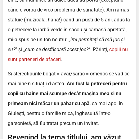
când e vorba de vreo problemă de sănătate). Am rămas
statuie (muzicală, haha!) când un puști de 5 ani, adus la
o petrecere la iarbă verde în sacou și cămașă apretată,
mi-a spus pe un ton neutru: „
îmi permiteți să mă joc și
eu?
” și „
cum se desfășoară acest joc?
”. Părinți,
copiii nu
sunt parteneri de afaceri
.
Și stereotipurile bogat = avar/sărac = omenos se văd cel
mai bine-n situații d-astea.
Am fost la petreceri pentru
copii cu haine mai scumpe decât mașina mea și nu
primeam nici măcar un pahar cu apă
, ca mai apoi în
Giulești, pentru o familie mică, înghesuită într-o
garsonieră, să fiu tratat precum un invitat.
Revenind la tema titlului, am văzut