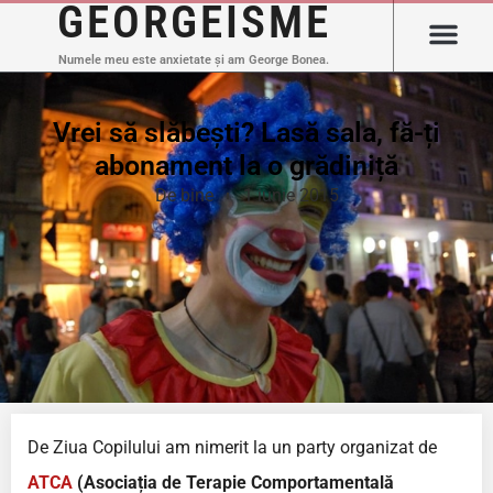
GEORGEISME
Numele meu este anxietate și am George Bonea.
Vrei să slăbești? Lasă sala, fă-ți
abonament la o grădiniță
De bine
1 iunie 2015
De Ziua Copilului am nimerit la un party organizat de
ATCA
(Asociația de Terapie Comportamentală