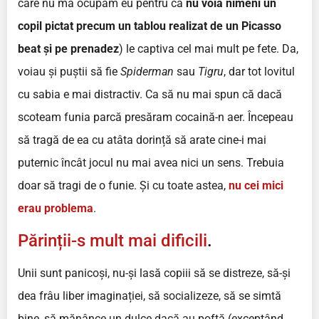
care nu mă ocupam eu pentru că
nu voia nimeni un
copil pictat precum un tablou realizat de un Picasso
beat și pe prenadez
) le captiva cel mai mult pe fete. Da,
voiau și puștii să fie
Spiderman
sau
Tigru
, dar tot lovitul
cu sabia e mai distractiv. Ca să nu mai spun că dacă
scoteam funia parcă presăram cocaină-n aer. Începeau
să tragă de ea cu atâta dorință să arate cine-i mai
puternic încât jocul nu mai avea nici un sens. Trebuia
doar să tragi de o funie. Și cu toate astea,
nu cei mici
erau problema
.
Părinții-s mult mai dificili
.
Unii sunt panicoși, nu-și lasă copiii să se distreze, să-și
dea frâu liber imaginației, să socializeze, să se simtă
bine, să mănânce un dulce dacă au poftă (exceptând