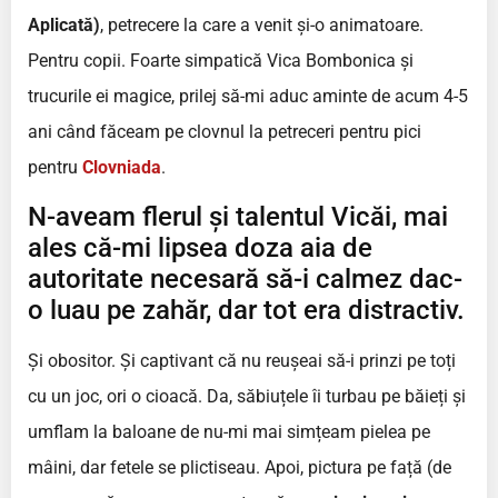
Aplicată)
, petrecere la care a venit și-o animatoare.
Pentru copii. Foarte simpatică Vica Bombonica și
trucurile ei magice, prilej să-mi aduc aminte de acum 4-5
ani când făceam pe clovnul la petreceri pentru pici
pentru
Clovniada
.
N-aveam flerul și talentul Vicăi, mai
ales că-mi lipsea doza aia de
autoritate necesară să-i calmez dac-
o luau pe zahăr, dar tot era distractiv.
Și obositor. Și captivant că nu reușeai să-i prinzi pe toți
cu un joc, ori o cioacă. Da, săbiuțele îi turbau pe băieți și
umflam la baloane de nu-mi mai simțeam pielea pe
mâini, dar fetele se plictiseau. Apoi, pictura pe față (de