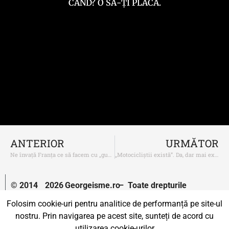
CÂND? O SĂ-ȚI PLACĂ.
ANTERIOR
URMĂTOR
Ne învață Franța ce să facem cu „gunoaiele”. Să le mange!
„Motocicliștii există”. Da, dar mai există cineva-n trafic?
© 2014
2026
Georgeisme.ro
– Toate drepturile
–
rezervate.
Folosim cookie-uri pentru analitice de performanță pe site-ul
nostru. Prin navigarea pe acest site, sunteți de acord cu
Un proiect susținut de
Uprise.
utilizarea cookie-urilor