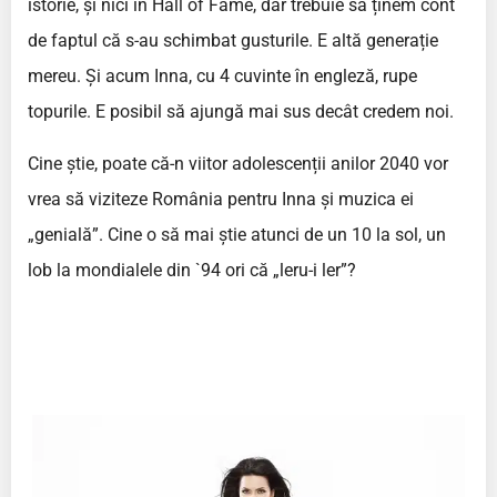
istorie, și nici în Hall of Fame, dar trebuie să ținem cont
de faptul că s-au schimbat gusturile. E altă generație
mereu. Și acum Inna, cu 4 cuvinte în engleză, rupe
topurile. E posibil să ajungă mai sus decât credem noi.
Cine știe, poate că-n viitor adolescenții anilor 2040 vor
vrea să viziteze România pentru Inna și muzica ei
„genială”. Cine o să mai știe atunci de un 10 la sol, un
lob la mondialele din `94 ori că „leru-i ler”?