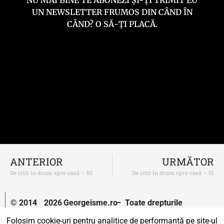
NU MAI BINE TE ABONEZI ȘI-ȚI TRIMIT EU
UN NEWSLETTER FRUMOS DIN CÂND ÎN
CÂND? O SĂ-ȚI PLACĂ.
ANTERIOR
URMĂTOR
De citit în drum spre casă – 50
De citit în drum spre casă – 51
© 2014
2026
Georgeisme.ro
– Toate drepturile
–
rezervate.
Folosim cookie-uri pentru analitice de performanță pe site-ul