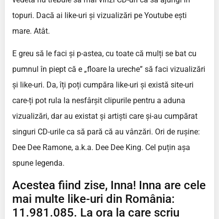
topuri. Dacă ai like-uri și vizualizări pe Youtube ești
mare. Atât.
E greu să le faci și p-astea, cu toate că mulți se bat cu
pumnul în piept că e „floare la ureche” să faci vizualizări
și like-uri. Da, îți poți cumpăra like-uri și există site-uri
care-ți pot rula la nesfârșit clipurile pentru a aduna
vizualizări, dar au existat și artiști care și-au cumpărat
singuri CD-urile ca să pară că au vânzări. Ori de rușine:
Dee Dee Ramone, a.k.a. Dee Dee King. Cel puțin așa
spune legenda.
Acestea fiind zise, Inna! Inna are cele
mai multe like-uri din România:
11.981.085. La ora la care scriu