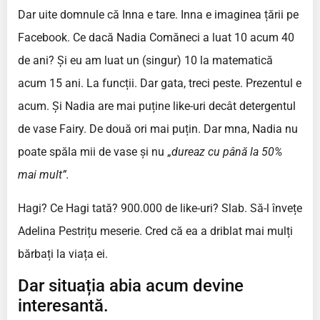
Dar uite domnule că Inna e tare. Inna e imaginea țării pe
Facebook. Ce dacă Nadia Comăneci a luat 10 acum 40
de ani? Și eu am luat un (singur) 10 la matematică
acum 15 ani. La funcții. Dar gata, treci peste. Prezentul e
acum. Și Nadia are mai puține like-uri decât detergentul
de vase Fairy. De două ori mai puțin. Dar mna, Nadia nu
poate spăla mii de vase și nu „
dureaz cu până la 50%
mai mult”.
Hagi? Ce Hagi tată? 900.000 de like-uri? Slab. Să-l învețe
Adelina Pestrițu meserie. Cred că ea a driblat mai mulți
bărbați la viața ei.
Dar situația abia acum devine
interesantă.