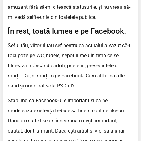
amuzant fără să-mi citească statusurile, și nu vreau să-
mi vadă selfie-urile din toaletele publice.
În rest, toată lumea e pe Facebook.
Șeful tău, viitorul tău șef pentru că actualul a văzut că-ți
faci poze pe WC, rudele, nepotul meu în timp ce se
filmează mâncând cartofi, prietenii, președintele și
morții. Da, și morții-s pe Facebook. Cum altfel să afle
când și unde pot vota PSD-ul?
Stabilind că Facebook-ul e important și că ne
modelează existența trebuie să ținem cont de like-uri.
Dacă ai multe like-uri înseamnă că ești important,
căutat, dorit, urmărit. Dacă ești artist și vrei să ajungi
vedetă nu trebuie să mai vinzi CD-uri ca să ajungi în