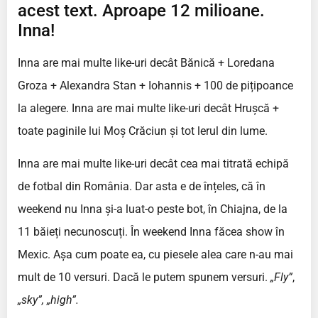
acest text. Aproape 12 milioane.
Inna!
Inna are mai multe like-uri decât Bănică + Loredana
Groza + Alexandra Stan + Iohannis + 100 de pițipoance
la alegere. Inna are mai multe like-uri decât Hrușcă +
toate paginile lui Moș Crăciun și tot lerul din lume.
Inna are mai multe like-uri decât cea mai titrată echipă
de fotbal din România. Dar asta e de înțeles, că în
weekend nu Inna și-a luat-o peste bot, în Chiajna, de la
11 băieți necunoscuți. În weekend Inna făcea show în
Mexic. Așa cum poate ea, cu piesele alea care n-au mai
mult de 10 versuri. Dacă le putem spunem versuri.
„Fly”
,
„sky”,
„high”.