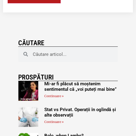
CĂUTARE
PROSPĂTURI
Mi-ar fi plăcut să moștenim
sentimentul că „voi puteți mai bine”
Continuare »
Stat vs Privat. Operații în oglindă și
alte observații
Continuare »
Bolo, when Lambo?