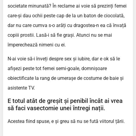
societate minunată? În reclame ai voie să prezinți femei
care-și dau ochii peste cap de la un baton de ciocolată,
dar nu care cumva s-o arăți cu dragostea-n ea că învață
copiii prostii. Lasă-i să fie grași. Atunci nu se mai
împerechează nimeni cu ei.
N-ai voie să-i înveți despre sex și iubire, dar e ok să le
afișezi peste tot femei semi-goale, domnișoare
obiectificate la rang de umerașe de costume de baie și
asistente TV.
E totul atât de greșit și penibil încât ai vrea
să faci vasectomie unei întregi nații.
Acestea fiind spuse, e și greu să nu se fută viitorul țării.