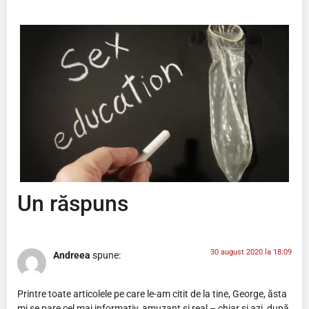
Un răspuns
30 august 2020 la 18:09
Andreea
spune:
Printre toate articolele pe care le-am citit de la tine, George, ăsta
mi se pare cel mai informativ, amuzant și real – chiar și azi, după