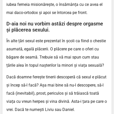
iubea femeia misionărește, o însămânța cu ce avea el
mai daco-ortodox și apoi se întorcea pe front.
D-aia noi nu vorbim astăzi despre orgasme
și plăcerea sexului.
În alte țări sexul este prezentat în școli ca fiind o chestie
asumată, egală plăcerii. O plăcere pe care o oferi cu
băgare de seamă. Trebuie să vă mai spun cum stau
țările alea în topul nașterilor la minori și viața sexuală?
Dacă doamne ferește tinerii descoperă că sexul e plăcut
și încep să-l facă? Așa mai bine să nu-l descopere, să-l
facă (inevitabil), prost, periculos și să trăiască toată
viața cu vreun herpes și vina divină. Asta-i țara pe care o
vrei. Dacă te numești Liviu sau Daniel.