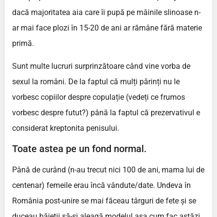
dacă majoritatea aia care îi pupă pe mâinile slinoase n-
ar mai face plozi în 15-20 de ani ar rămâne fără materie
primă.
Sunt multe lucruri surprinzătoare când vine vorba de
sexul la români. De la faptul că mulți părinți nu le
vorbesc copiilor despre copulație (vedeți ce frumos
vorbesc despre futut?) până la faptul că prezervativul e
considerat kreptonita penisului.
Toate astea pe un fond normal.
Până de curând (n-au trecut nici 100 de ani, mama lui de
centenar) femeile erau încă vândute/date. Undeva în
România post-unire se mai făceau târguri de fete și se
duceau băieții să-și aleagă modelul așa cum fac astăzi