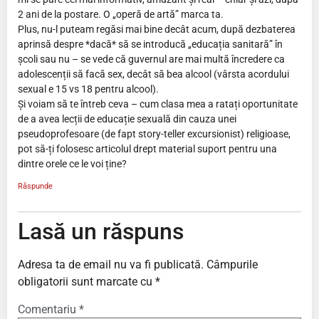
2 ani de la postare. O „operă de artă” marca ta.
Plus, nu-l puteam regăsi mai bine decât acum, după dezbaterea
aprinsă despre *dacă* să se introducă „educația sanitară” în
școli sau nu – se vede că guvernul are mai multă încredere ca
adolescenții să facă sex, decât să bea alcool (vârsta acordului
sexual e 15 vs 18 pentru alcool).
Și voiam să te întreb ceva – cum clasa mea a ratați oportunitate
de a avea lecții de educație sexuală din cauza unei
pseudoprofesoare (de fapt story-teller excursionist) religioase,
pot să-ți folosesc articolul drept material suport pentru una
dintre orele ce le voi ține?
Răspunde
Lasă un răspuns
Adresa ta de email nu va fi publicată.
Câmpurile
obligatorii sunt marcate cu
*
Comentariu
*