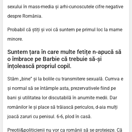
sexului în mass-media și arhi-cunoscutele cifre negative
despre România.
Probabil că știți și voi că suntem pe primul loc la mame
minore.
Suntem țara în care multe fetițe n-apucă să
o îmbrace pe Barbie că trebuie să-și
înțolească propriul copil.
Stăm „bine” și la bolile cu transmitere sexuală. Cumva e
și normal să se întâmple asta, prezervativele fiind pe
bani și utilitatea lor discutabilă în anumite medii. Dar
românilor le și place să trăiască periculos, d-aia mulți
joacă zaruri cu penisul. 6-6, plod în casă.
Preoții&politicienii nu vor ca românii să se protejeze. Că