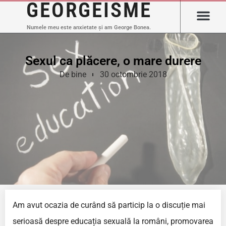
GEORGEISME
Numele meu este anxietate și am George Bonea.
Sexul ca plăcere, o mare durere
De bine
30 octombrie 2018
Am avut ocazia de curând să particip la o discuție mai
serioasă despre educația sexuală la români, promovarea