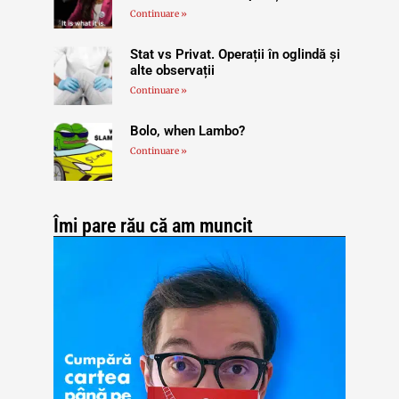
Continuare »
Stat vs Privat. Operații în oglindă și
alte observații
Continuare »
Bolo, when Lambo?
Continuare »
Îmi pare rău că am muncit