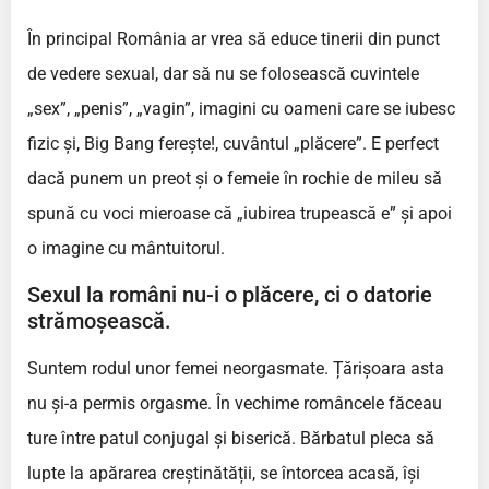
În principal România ar vrea să educe tinerii din punct
de vedere sexual, dar să nu se folosească cuvintele
„sex”, „penis”, „vagin”, imagini cu oameni care se iubesc
fizic și, Big Bang ferește!, cuvântul „plăcere”. E perfect
dacă punem un preot și o femeie în rochie de mileu să
spună cu voci mieroase că „iubirea trupească e” și apoi
o imagine cu mântuitorul.
Sexul la români nu-i o plăcere, ci o datorie
strămoșească.
Suntem rodul unor femei neorgasmate. Țărișoara asta
nu și-a permis orgasme. În vechime româncele făceau
ture între patul conjugal și biserică. Bărbatul pleca să
lupte la apărarea creștinătății, se întorcea acasă, își