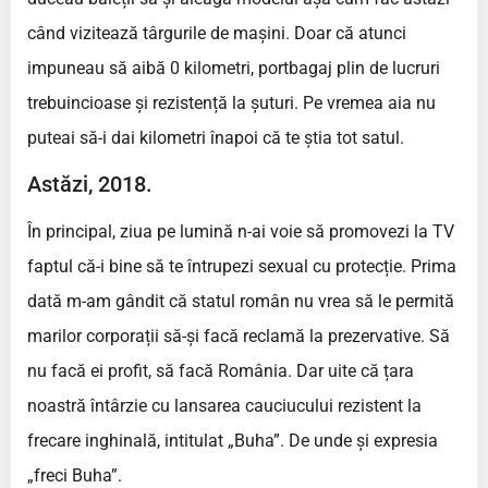
când vizitează târgurile de mașini. Doar că atunci
impuneau să aibă 0 kilometri, portbagaj plin de lucruri
trebuincioase și rezistență la șuturi. Pe vremea aia nu
puteai să-i dai kilometri înapoi că te știa tot satul.
Astăzi, 2018.
În principal, ziua pe lumină n-ai voie să promovezi la TV
faptul că-i bine să te întrupezi sexual cu protecție. Prima
dată m-am gândit că statul român nu vrea să le permită
marilor corporații să-și facă reclamă la prezervative. Să
nu facă ei profit, să facă România. Dar uite că țara
noastră întârzie cu lansarea cauciucului rezistent la
frecare inghinală, intitulat „Buha”. De unde și expresia
„freci Buha”.