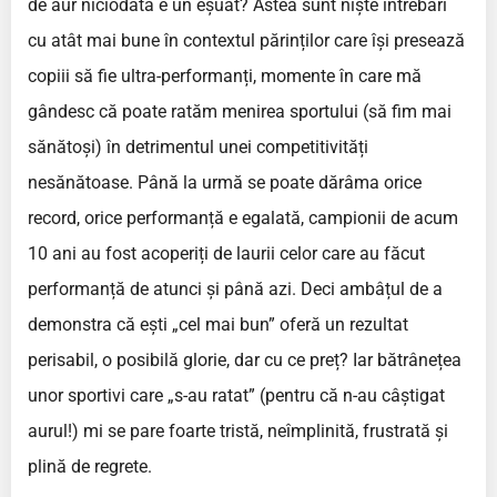
de aur niciodată e un eșuat? Astea sunt niște întrebări
cu atât mai bune în contextul părinților care își presează
copiii să fie ultra-performanți, momente în care mă
gândesc că poate ratăm menirea sportului (să fim mai
sănătoși) în detrimentul unei competitivități
nesănătoase. Până la urmă se poate dărâma orice
record, orice performanță e egalată, campionii de acum
10 ani au fost acoperiți de laurii celor care au făcut
performanță de atunci și până azi. Deci ambâțul de a
demonstra că ești „cel mai bun” oferă un rezultat
perisabil, o posibilă glorie, dar cu ce preț? Iar bătrânețea
unor sportivi care „s-au ratat” (pentru că n-au câștigat
aurul!) mi se pare foarte tristă, neîmplinită, frustrată și
plină de regrete.