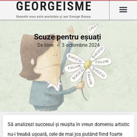
GEORGEISME
Numele meu este anxietate și am George Bonea.
Scuze pentru eșuați
De bine
3 octombrie 2024
Să analizezi succesul și reușita în vreun domeniu artistic
nu-i treabă ușoară, cele de mai jos putând fiind foarte