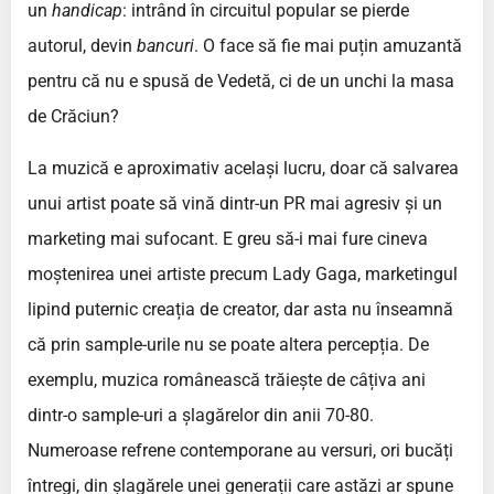
un
handicap
: intrând în circuitul popular se pierde
autorul, devin
bancuri
. O face să fie mai puțin amuzantă
pentru că nu e spusă de Vedetă, ci de un unchi la masa
de Crăciun?
La muzică e aproximativ același lucru, doar că salvarea
unui artist poate să vină dintr-un PR mai agresiv și un
marketing mai sufocant. E greu să-i mai fure cineva
moștenirea unei artiste precum Lady Gaga, marketingul
lipind puternic creația de creator, dar asta nu înseamnă
că prin sample-urile nu se poate altera percepția. De
exemplu, muzica românească trăiește de câțiva ani
dintr-o sample-uri a șlagărelor din anii 70-80.
Numeroase refrene contemporane au versuri, ori bucăți
întregi, din șlagărele unei generații care astăzi ar spune