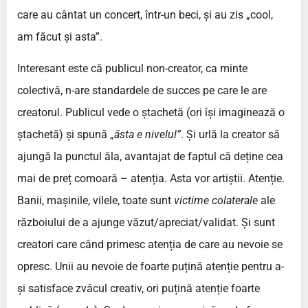
care au cântat un concert, într-un beci, și au zis „cool,
am făcut și asta”.
Interesant este că publicul non-creator, ca minte
colectivă, n-are standardele de succes pe care le are
creatorul. Publicul vede o ștachetă (ori își imaginează o
ștachetă) și spună „
ăsta e nivelul”
. Și urlă la creator să
ajungă la punctul ăla, avantajat de faptul că deține cea
mai de preț comoară – atenția. Asta vor artiștii. Atenție.
Banii, mașinile, vilele, toate sunt
victime colaterale
ale
războiului de a ajunge văzut/apreciat/validat. Și sunt
creatori care când primesc atenția de care au nevoie se
opresc. Unii au nevoie de foarte puțină atenție pentru a-
și satisface zvâcul creativ, ori puțină atenție foarte