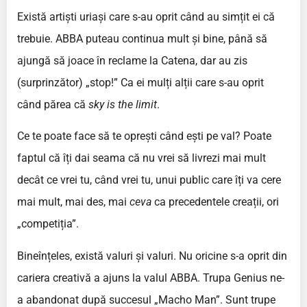
Există artiști uriași care s-au oprit când au simțit ei că
trebuie. ABBA puteau continua mult și bine, până să
ajungă să joace în reclame la Catena, dar au zis
(surprinzător) „stop!” Ca ei mulți alții care s-au oprit
când părea că
sky is the limit
.
Ce te poate face să te oprești când ești pe val? Poate
faptul că îți dai seama că nu vrei să livrezi mai mult
decât ce vrei tu, când vrei tu, unui public care îți va cere
mai mult, mai des, mai
ceva
ca precedentele creații, ori
„competiția”.
Bineînțeles, există valuri și valuri. Nu oricine s-a oprit din
cariera creativă a ajuns la valul ABBA. Trupa Genius ne-
a abandonat după succesul „Macho Man”. Sunt trupe