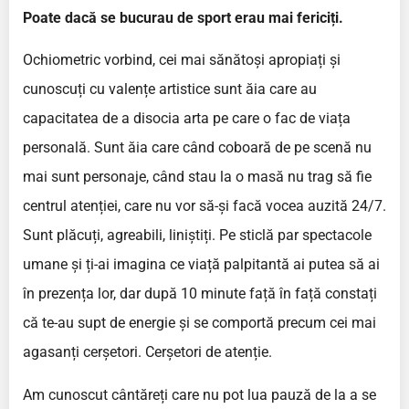
Poate dacă se bucurau de sport erau mai fericiți.
Ochiometric vorbind, cei mai sănătoși apropiați și
cunoscuți cu valențe artistice sunt ăia care au
capacitatea de a disocia arta pe care o fac de viața
personală. Sunt ăia care când coboară de pe scenă nu
mai sunt personaje, când stau la o masă nu trag să fie
centrul atenției, care nu vor să-și facă vocea auzită 24/7.
Sunt plăcuți, agreabili, liniștiți. Pe sticlă par spectacole
umane și ți-ai imagina ce viață palpitantă ai putea să ai
în prezența lor, dar după 10 minute față în față constați
că te-au supt de energie și se comportă precum cei mai
agasanți cerșetori. Cerșetori de atenție.
Am cunoscut cântăreți care nu pot lua pauză de la a se