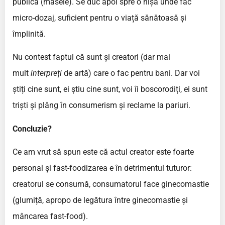
publică (masele). Se duc apoi spre o nișă unde fac
micro-dozaj, suficient pentru o viață sănătoasă și
împlinită.
Nu contest faptul că sunt și creatori (dar mai
mult
interpreți
de artă) care o fac pentru bani. Dar voi
știți cine sunt, ei știu cine sunt, voi îi boscorodiți, ei sunt
triști și plâng în consumerism și reclame la pariuri.
Concluzie?
Ce am vrut să spun este că actul creator este foarte
personal și fast-foodizarea e în detrimentul tuturor:
creatorul se consumă, consumatorul face ginecomastie
(glumiță, apropo de legătura între ginecomastie și
mâncarea fast-food).