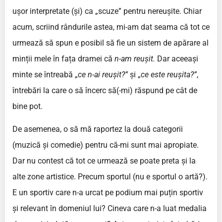
ușor interpretate (și) ca „scuze” pentru nereușite. Chiar
acum, scriind rândurile astea, mi-am dat seama că tot ce
urmează să spun e posibil să fie un sistem de apărare al
minții mele în fața dramei că
n-am reușit.
Dar aceeași
minte se întreabă „
ce n-ai reușit?”
și „
ce este reușita?”
,
întrebări la care o să încerc să(-mi) răspund pe cât de
bine pot.
De asemenea, o să mă raportez la două categorii
(muzică și comedie) pentru că-mi sunt mai apropiate.
Dar nu contest că tot ce urmează se poate preta și la
alte zone artistice. Precum sportul (nu e sportul o artă?).
E un sportiv care n-a urcat pe podium mai puțin sportiv
și relevant în domeniul lui? Cineva care n-a luat medalia