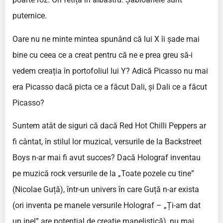
puternice.
Oare nu ne minte mintea spunând că lui X îi șade mai
bine cu ceea ce a creat pentru că ne e prea greu să-i
vedem creația în portofoliul lui Y? Adică Picasso nu mai
era Picasso dacă picta ce a făcut Dali, și Dali ce a făcut
Picasso?
Suntem atât de siguri că dacă Red Hot Chilli Peppers ar
fi cântat, în stilul lor muzical, versurile de la Backstreet
Boys n-ar mai fi avut succes? Dacă Holograf inventau
pe muzică rock versurile de la „Toate pozele cu tine”
(Nicolae Guță), într-un univers în care Guță n-ar exista
(ori inventa pe manele versurile Holograf – „Ți-am dat
un inel” are potențial de creație manelistică), nu mai