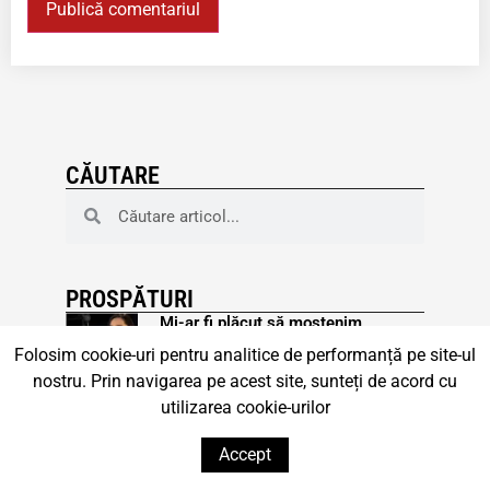
CĂUTARE
PROSPĂTURI
Mi-ar fi plăcut să moștenim
sentimentul că „voi puteți mai bine”
Folosim cookie-uri pentru analitice de performanță pe site-ul
Continuare »
nostru. Prin navigarea pe acest site, sunteți de acord cu
utilizarea cookie-urilor
Stat vs Privat. Operații în oglindă și
alte observații
Accept
Continuare »