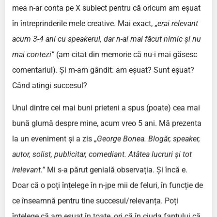
mea n-ar conta pe X subiect pentru că oricum am eșuat
în întreprinderile mele creative. Mai exact, „
erai relevant
acum 3-4 ani cu speakerul, dar n-ai mai făcut nimic și nu
mai contezi”
(am citat din memorie că nu-i mai găsesc
comentariul). Și m-am gândit: am eșuat? Sunt eșuat?
Când atingi succesul?
Unul dintre cei mai buni prieteni a spus (poate) cea mai
bună glumă despre mine, acum vreo 5 ani. Mă prezenta
la un eveniment și a zis „
George Bonea. Blogăr, speaker,
autor, solist, publicitar, comediant. Atâtea lucruri și tot
irelevant.”
Mi s-a părut genială observația. Și încă e.
Doar că o poți înțelege în n-jpe mii de feluri, în funcție de
ce înseamnă pentru tine succesul/relevanța. Poți
înțelege că am eșuat în toate, ori că în ciuda faptului că