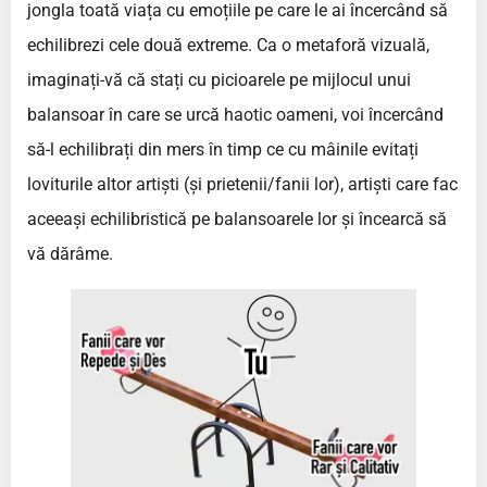
jongla toată viața cu emoțiile pe care le ai încercând să
echilibrezi cele două extreme. Ca o metaforă vizuală,
imaginați-vă că stați cu picioarele pe mijlocul unui
balansoar în care se urcă haotic oameni, voi încercând
să-l echilibrați din mers în timp ce cu mâinile evitați
loviturile altor artiști (și prietenii/fanii lor), artiști care fac
aceeași echilibristică pe balansoarele lor și încearcă să
vă dărâme.