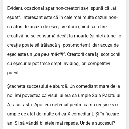
Evident, ocazional apar non-creatori să-ți spună că „ai
eșuat”. Interesant este că în cele mai multe cazuri non-
creatorii te acuză de eșec, creatorii știind că o fire
creativă nu se consumă decât la moarte (și nici atunci, o
creație poate să trăiască și post-mortem), dar acuza de
eșec este un „
ba pe-a mă-tii!”
. Creatorii care își scot ochii
cu eșecurile pot trece drept invidioși, ori competitivi
puerili.
Ștacheta succesului e aburdă. Un comediant mare de la
noi îmi povestea că visul lui era să umple Sala Palatului.
A făcut asta. Apoi era nefericit pentru că nu reușise s-o
umple de atât de multe ori ca X comediant. Și în fiecare
an. Și să vândă biletele mai repede. Unde e succesul?