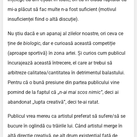
mi-a plăcut să fac multe n-a fost suficient (motivul
insuficienței fiind o altă discuție).
Nu știu dacă e un apanaj al zilelor noastre, ori ceva ce
ține de
biologic
, dar e curioasă această competiție
(aproape sportivă) în zona artei. Și curios cum publicul
încurajează această întrecere, el care ar trebui să
arbitreze calitatea/cantitatea în detrimentul balastului.
Pentru că o bună presiune din partea publicului vine
pornind de la faptul că „
n-ai mai scos nimic”
, deci ai
abandonat „lupta creativă”, deci te-ai ratat.
Publicul vrea mereu ca artistul preferat să sufere/să se
bucure în oglindă cu trăirile lui. Când artistul merge în
altă direcție creativă, pe alt drum existențial față de