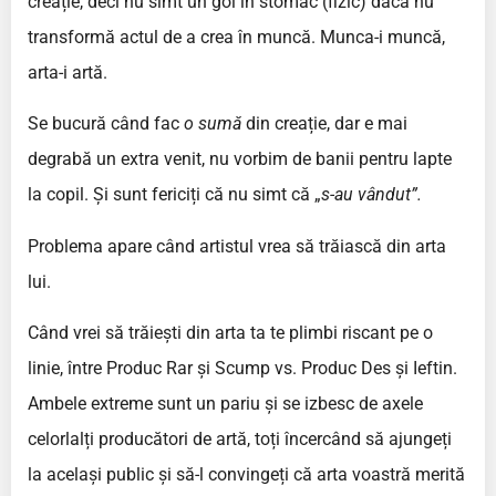
creație, deci nu simt un gol în stomac (fizic) dacă nu
transformă actul de a crea în muncă. Munca-i muncă,
arta-i artă.
Se bucură când fac
o sumă
din creație, dar e mai
degrabă un extra venit, nu vorbim de banii pentru lapte
la copil. Și sunt fericiți că nu simt că „
s-au vândut”.
Problema apare când artistul vrea să trăiască din arta
lui.
Când vrei să trăiești din arta ta te plimbi riscant pe o
linie, între Produc Rar și Scump vs. Produc Des și Ieftin.
Ambele extreme sunt un pariu și se izbesc de axele
celorlalți producători de artă, toți încercând să ajungeți
la același public și să-l convingeți că arta voastră merită