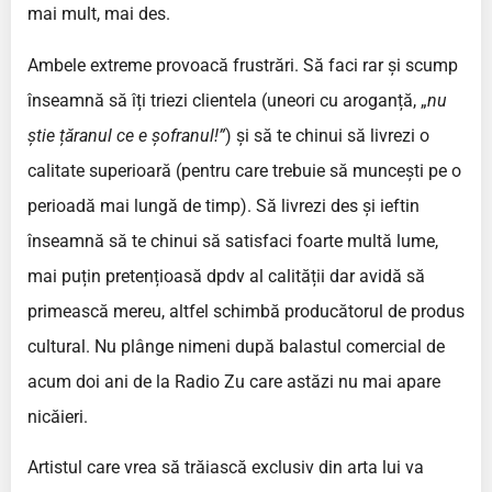
mai mult, mai des.
Ambele extreme provoacă frustrări. Să faci rar și scump
înseamnă să îți triezi clientela (uneori cu aroganță, „
nu
știe țăranul ce e șofranul!”
) și să te chinui să livrezi o
calitate superioară (pentru care trebuie să muncești pe o
perioadă mai lungă de timp). Să livrezi des și ieftin
înseamnă să te chinui să satisfaci foarte multă lume,
mai puțin pretențioasă dpdv al calității dar avidă să
primească mereu, altfel schimbă producătorul de produs
cultural. Nu plânge nimeni după balastul comercial de
acum doi ani de la Radio Zu care astăzi nu mai apare
nicăieri.
Artistul care vrea să trăiască exclusiv din arta lui va