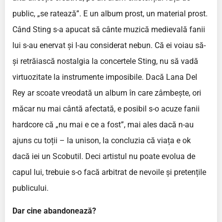
public, „se ratează”. E un album prost, un material prost.
Când Sting s-a apucat să cânte muzică medievală fanii
lui s-au enervat și l-au considerat nebun. Că ei voiau să-
și retrăiască nostalgia la concertele Sting, nu să vadă
virtuozitate la instrumente imposibile. Dacă Lana Del
Rey ar scoate vreodată un album în care zâmbește, ori
măcar nu mai cântă afectată, e posibil s-o acuze fanii
hardcore că „nu mai e ce a fost”, mai ales dacă n-au
ajuns cu toții – la unison, la concluzia că viața e ok
dacă iei un Scobutil. Deci artistul nu poate evolua de
capul lui, trebuie s-o facă arbitrat de nevoile și pretențile
publicului.
Dar cine abandonează?