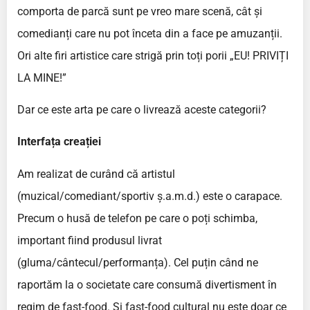
comporta de parcă sunt pe vreo mare scenă, cât și
comedianți care nu pot înceta din a face pe amuzanții.
Ori alte firi artistice care strigă prin toți porii „EU! PRIVIȚI
LA MINE!”
Dar ce este arta pe care o livrează aceste categorii?
Interfața creației
Am realizat de curând că artistul
(muzical/comediant/sportiv ș.a.m.d.) este o carapace.
Precum o husă de telefon pe care o poți schimba,
important fiind produsul livrat
(gluma/cântecul/performanța). Cel puțin când ne
raportăm la o societate care consumă divertisment în
regim de fast-food. Și fast-food cultural nu este doar ce