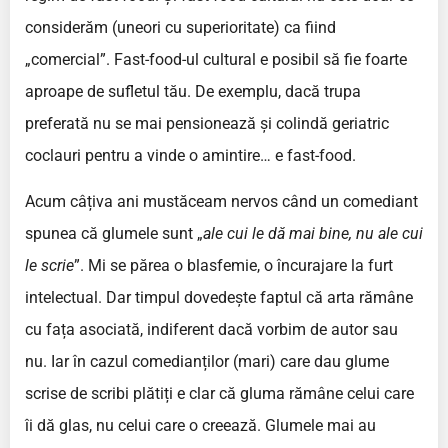
considerăm (uneori cu superioritate) ca fiind
„comercial”. Fast-food-ul cultural e posibil să fie foarte
aproape de sufletul tău. De exemplu, dacă trupa
preferată nu se mai pensionează și colindă geriatric
coclauri pentru a vinde o amintire… e fast-food.
Acum câțiva ani mustăceam nervos când un comediant
spunea că glumele sunt „
ale cui le dă mai bine, nu ale cui
le scrie
”. Mi se părea o blasfemie, o încurajare la furt
intelectual. Dar timpul dovedește faptul că arta rămâne
cu fața asociată, indiferent dacă vorbim de autor sau
nu. Iar în cazul comedianților (mari) care dau glume
scrise de scribi plătiți e clar că gluma rămâne celui care
îi dă glas, nu celui care o creează. Glumele mai au