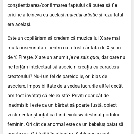
conștientizarea/confirmarea faptului că putea să fie
oricine altcineva cu același
material artistic
și rezultatul
era același.
Este un copilărism să credem că muzica lui X are mai
multă însemnătate pentru că a fost cântată de X și nu
de Y. Firește, X are un anumit
je ne sais quoi
, dar oare nu
ne forțăm intelectual să asociem creația cu caracterul
creatorului? Nu-i un fel de pareidolie, ori bias de
asociere, imposibilitate de a vedea lucrurile altfel decât
am fost învățați că ele există? Priviți doar cât de
inadmisibil este ca un bărbat să poarte fustă, obiect
vestimentar ștanțat ca fiind exclusiv destinat portului
feminin. Ori cât de anormal este ca un bebeluș băiat să
poarte roz. Ori fetiță în albastru. Șabloanele sunt