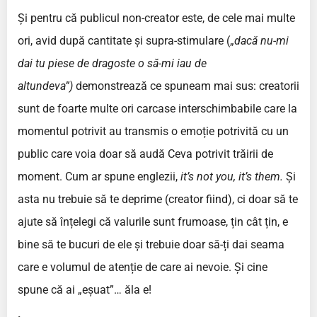
Și pentru că publicul non-creator este, de cele mai multe
ori, avid după cantitate și supra-stimulare („
dacă nu-mi
dai tu piese de dragoste o să-mi iau de
altundeva”)
demonstrează ce spuneam mai sus: creatorii
sunt de foarte multe ori carcase interschimbabile care la
momentul potrivit au transmis o emoție potrivită cu un
public care voia doar să audă Ceva potrivit trăirii de
moment. Cum ar spune englezii,
it
’s not you, it’s them.
Și
asta nu trebuie să te deprime (creator fiind), ci doar să te
ajute să înțelegi că valurile sunt frumoase, țin cât țin, e
bine să te bucuri de ele și trebuie doar să-ți dai seama
care e volumul de atenție de care ai nevoie. Și cine
spune că ai „eșuat”… ăla e!