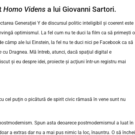
t
Homo Videns
a lui Giovanni Sartori.
area Generaţiei Y de discursul politic inteligibil şi coerent este
nvingă optimismul. La fel cum nu te duci la film ca să primeşti o
de câmp ale lui Einstein, la fel nu te duci nici pe Facebook ca să
e
cu Dragnea. Mă întreb, atunci, dacă spaţiul digital e
scut şi eu despre idei, proiecte şi acţiuni într-un registru mai
 cu cel puţin o picătură de spirit civic rămasă în vene sunt nu
 de postmodernism. Spun asta deoarece postmodernismul a luat în
doar a extras dar nu a mai pus nimic la loc, înauntru. O să închei