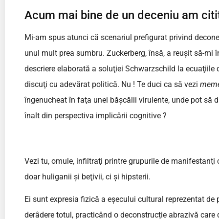
Acum mai bine de un deceniu am citi
Mi-am spus atunci că scenariul prefigurat privind deconect
unul mult prea sumbru. Zuckerberg, însă, a reuşit să-mi î
descriere elaborată a soluţiei Schwarzschild la ecuaţiile 
discuţi cu adevărat politică. Nu ! Te duci ca să vezi
mem
îngenucheat în faţa unei băşcălii virulente, unde pot să di
înalt din perspectiva implicării cognitive ?
Vezi tu, omule, infiltraţi printre grupurile de manifestanţi
doar huliganii şi beţivii, ci şi hipsterii.
Ei sunt expresia fizică a eşecului cultural reprezentat
derâdere totul, practicând o deconstrucție abrazivă care 