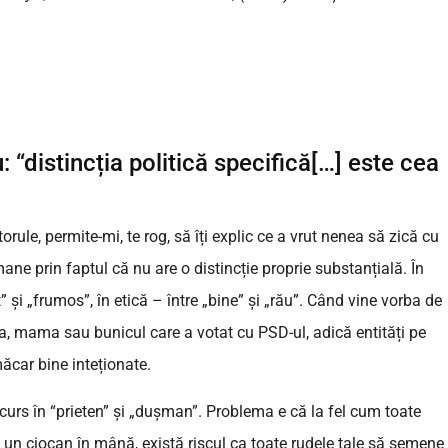
 “distincția politică specifică[…] este cea
torule, permite-mi, te rog, să îți explic ce a vrut nenea să zică cu
mane prin faptul că nu are o distincție proprie substanțială. În
t” și „frumos”, în etică – între „bine” și „rău”. Când vine vorba de
ata, mama sau bunicul care a votat cu PSD-ul, adică entități pe
măcar bine inteționate.
curs în “prieten” și „dușman”. Problema e că la fel cum toate
i un ciocan în mână, există riscul ca toate rudele tale să semene