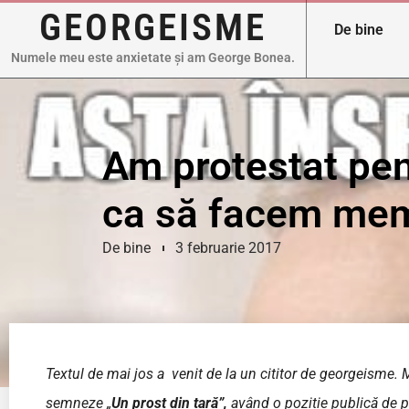
GEORGEISME
De bine
Numele meu este anxietate și am George Bonea.
Am protestat pen
ca să facem me
De bine
3 februarie 2017
Textul de mai jos a venit de la un cititor de georgeisme. 
semneze „
Un prost din țară”,
având o poziție publică de pr