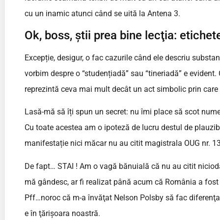
cu un inamic atunci când se uită la Antena 3.
Ok, boss, știi prea bine lecţia: etiche
Excepție, desigur, o fac cazurile când ele descriu subst
vorbim despre o “studențiadă” sau “tineriadă” e evident. C
reprezintă ceva mai mult decât un act simbolic prin care
Lasă-mă să îți spun un secret: nu îmi place să scot nume
Cu toate acestea am o ipoteză de lucru destul de plauzib
manifestație nici măcar nu au citit magistrala OUG nr. 1
De fapt… STAI ! Am o vagă bănuială că nu au citit nicioda
mă gândesc, ar fi realizat până acum că România a fost
Pff…noroc că m-a învăţat Nelson Polsby să fac diferenţa 
e în ţărişoara noastră.