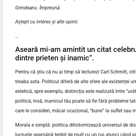
Grindeanu. Împreună.
Aștept cu interes și alte opinii.
…
Aseară mi-am amintit un citat celebru:
dintre prieten și inamic”.
Pentru că știu că nu ai timp să lecturezi Carl Schmitt, citi
treaba asta. Politicul diferă de alte sfere ale existenței u
estetică, spre exemplu, distincția este realizată între “urâ
politică, însă, inamicul tău poate să fie fără probleme t
care le consideri, măcar ocazional, “bune” la suflet sau 
Morala e simplă: politica dihotomizează universul de dis
lucrurile seamănă teribil de mult cu un cui atunci când a