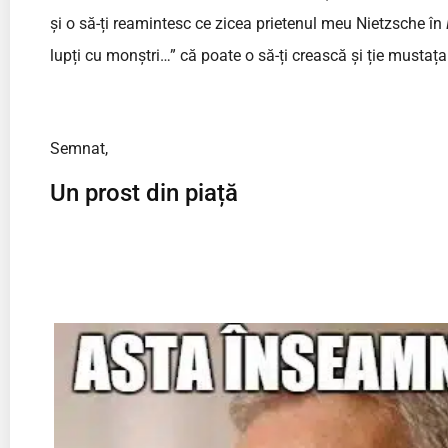
și o să-ți reamintesc ce zicea prietenul meu Nietzsche în
lupți cu monștri…” că poate o să-ți crească și ție mustaț
Semnat,
Un prost din piață