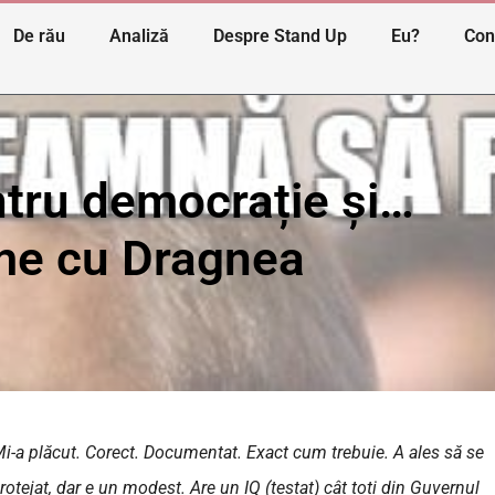
De rău
Analiză
Despre Stand Up
Eu?
Con
tru democrație și…
me cu Dragnea
Mi-a plăcut. Corect. Documentat. Exact cum trebuie. A ales să se
otejat, dar e un modest. Are un IQ (testat) cât toți din Guvernul