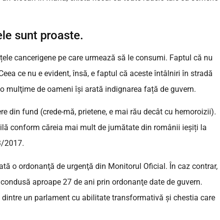
tele sunt proaste.
anțele cancerigene pe care urmează să le consumi. Faptul că nu
eea ce nu e evident, însă, e faptul că aceste întâlniri în stradă
 o mulţime de oameni își arată indignarea față de guvern.
re din fund (crede-mă, prietene, e mai rău decât cu hemoroizii).
ilă conform căreia mai mult de jumătate din românii ieșiți la
3/2017.
tă o ordonanţă de urgenţă din Monitorul Oficial. În caz contrar,
 condusă aproape 27 de ani prin ordonanţe date de guvern.
dintre un parlament cu abilitate transformativă şi chestia care