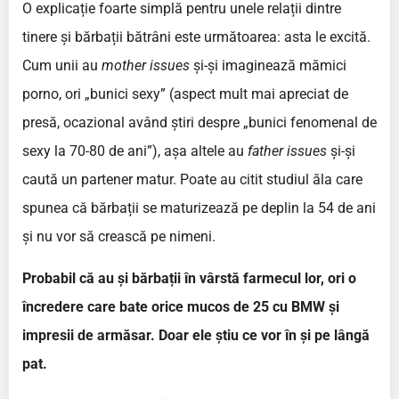
O explicație foarte simplă pentru unele relații dintre
tinere și bărbații bătrâni este următoarea: asta le excită.
Cum unii au
mother issues
și-și imaginează mămici
porno, ori „bunici sexy” (aspect mult mai apreciat de
presă, ocazional având știri despre „bunici fenomenal de
sexy la 70-80 de ani”), așa altele au
father issues
și-și
caută un partener matur. Poate au citit studiul ăla care
spunea că bărbații se maturizează pe deplin la 54 de ani
și nu vor să crească pe nimeni.
Probabil că au și bărbații în vârstă farmecul lor, ori o
încredere care bate orice mucos de 25 cu BMW și
impresii de armăsar. Doar ele știu ce vor în și pe lângă
pat.