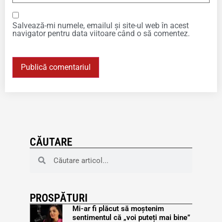
Salvează-mi numele, emailul și site-ul web în acest
navigator pentru data viitoare când o să comentez.
CĂUTARE
PROSPĂTURI
Mi-ar fi plăcut să moștenim
sentimentul că „voi puteți mai bine”