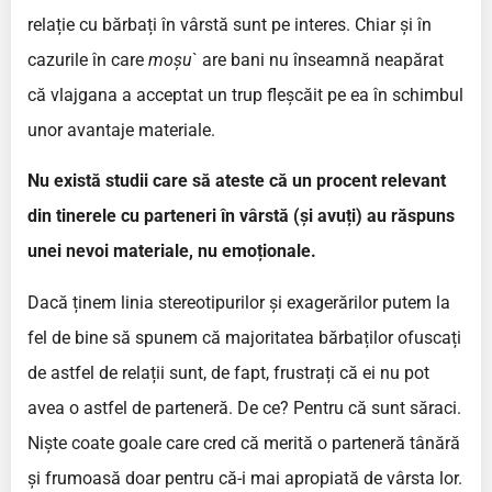
relație cu bărbați în vârstă sunt pe interes. Chiar și în
cazurile în care
moșu
` are bani nu înseamnă neapărat
că vlajgana a acceptat un trup fleșcăit pe ea în schimbul
unor avantaje materiale.
Nu există studii care să ateste că un procent relevant
din tinerele cu parteneri în vârstă (și avuți) au răspuns
unei nevoi materiale, nu emoționale.
Dacă ținem linia stereotipurilor și exagerărilor putem la
fel de bine să spunem că majoritatea bărbaților ofuscați
de astfel de relații sunt, de fapt, frustrați că ei nu pot
avea o astfel de parteneră. De ce? Pentru că sunt săraci.
Niște coate goale care cred că merită o parteneră tânără
și frumoasă doar pentru că-i mai apropiată de vârsta lor.