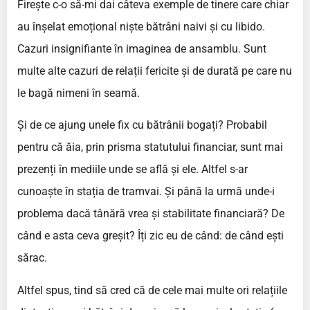
Firește c-o să-mi dai câteva exemple de tinere care chiar
au înșelat emoțional niște bătrâni naivi și cu libido.
Cazuri insignifiante în imaginea de ansamblu. Sunt
multe alte cazuri de relații fericite și de durată pe care nu
le bagă nimeni în seamă.
Și de ce ajung unele fix cu bătrânii bogați? Probabil
pentru că ăia, prin prisma statutului financiar, sunt mai
prezenți în mediile unde se află și ele. Altfel s-ar
cunoaște în stația de tramvai. Și până la urmă unde-i
problema dacă tânără vrea și stabilitate financiară? De
când e asta ceva greșit? Îți zic eu de când: de când ești
sărac.
Altfel spus, tind să cred că de cele mai multe ori relațiile