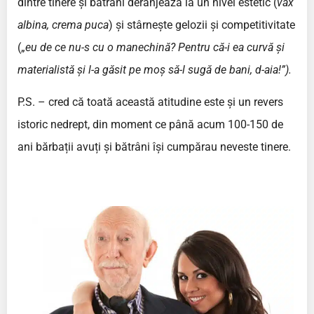
dintre tinere și bătrâni deranjează la un nivel estetic (
vax
albina, crema puca
) și stârnește gelozii și competitivitate
(„
eu de ce nu-s cu o manechină? Pentru că-i ea curvă și
materialistă și l-a găsit pe moș să-l sugă de bani, d-aia!”).
P.S. – cred că toată această atitudine este și un revers
istoric nedrept, din moment ce până acum 100-150 de
ani bărbații avuți și bătrâni își cumpărau neveste tinere.