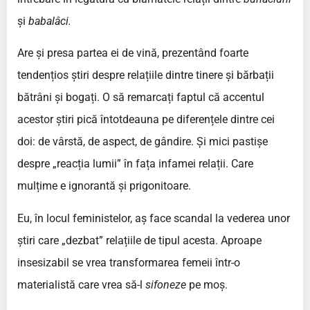
și
babalâci.
Are și presa partea ei de vină, prezentând foarte
tendențios știri despre relațiile dintre tinere și bărbații
bătrâni și bogați. O să remarcați faptul că accentul
acestor știri pică întotdeauna pe diferențele dintre cei
doi: de vârstă, de aspect, de gândire. Și mici pastișe
despre „reacția lumii” în fața infamei relații. Care
mulțime e ignorantă și prigonitoare.
Eu, în locul feministelor, aș face scandal la vederea unor
știri care „dezbat” relațiile de tipul acesta. Aproape
insesizabil se vrea transformarea femeii într-o
materialistă care vrea să-l
sifoneze
pe moș.