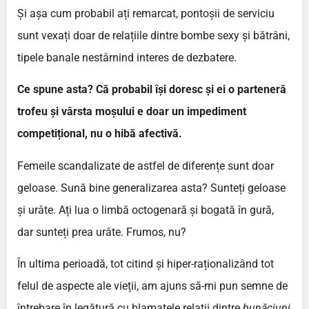
Și așa cum probabil ați remarcat, pontoșii de serviciu
sunt vexați doar de relațiile dintre bombe sexy și bătrâni,
tipele banale nestârnind interes de dezbatere.
Ce spune asta? Că probabil își doresc și ei o parteneră
trofeu și vârsta moșului e doar un impediment
competițional, nu o hibă afectivă.
Femeile scandalizate de astfel de diferențe sunt doar
geloase. Sună bine generalizarea asta? Sunteți geloase
și urâte. Ați lua o limbă octogenară și bogată în gură,
dar sunteți prea urâte. Frumos, nu?
În ultima perioadă, tot citind și hiper-raționalizând tot
felul de aspecte ale vieții, am ajuns să-mi pun semne de
întrebare în legătură cu blamatele relații dintre
bunăciuni