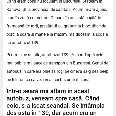
Când eram copil nu locuiam în București. Stăteam în
Rahova. Știu, provincial de capitală. Acum m-am ajuns,
stau în zonă cu metrou. Oricum, în această copilărie
frumoasă de țară, presărată cu grătare la bloc, tăieri de
porc la scară și manele la maxim, mă duceam la școală
cu autobuzul 139.
Pentru cine nu știe, autobuzul 139 e/era în Top 5 cele
mai oribile mijloace de transport din București. Genul de
autobuz în care era bine să rogi pe cineva să-ți dea beep
pe telefon ca să vezi în al cui buzunar îți sună.
Într-o seară mă aflam în acest
autobuz, veneam spre casă. Când
colo, s-a iscat scandal. Se întâmpla
des asta în 139, dar acum era un