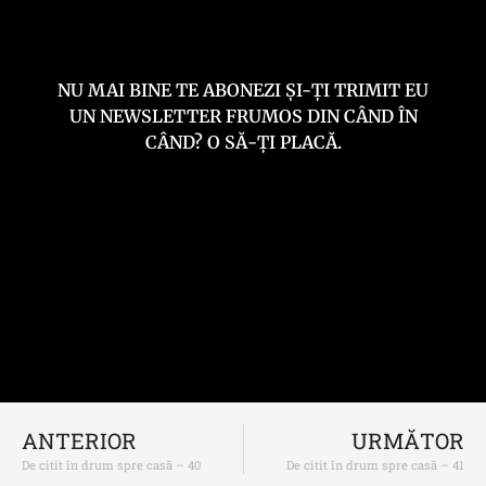
NU MAI BINE TE ABONEZI ȘI-ȚI TRIMIT EU
UN NEWSLETTER FRUMOS DIN CÂND ÎN
CÂND? O SĂ-ȚI PLACĂ.
ANTERIOR
URMĂTOR
De citit în drum spre casă – 40
De citit în drum spre casă – 41