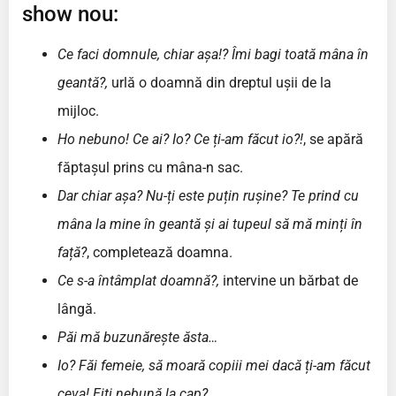
show nou:
Ce faci domnule, chiar așa!? Îmi bagi toată mâna în
geantă?,
urlă o doamnă din dreptul ușii de la
mijloc.
Ho nebuno! Ce ai? Io? Ce ți-am făcut io?!
, se apără
făptașul prins cu mâna-n sac.
Dar chiar așa?
Nu-ți este puțin rușine? Te prind cu
mâna la mine în geantă și ai tupeul să mă minți în
față?
, completează doamna.
Ce s-a întâmplat doamnă?,
intervine un bărbat de
lângă.
Păi mă buzunărește ăsta…
Io? Făi femeie, să moară copiii mei dacă ți-am făcut
ceva! Ejti nebună la cap?