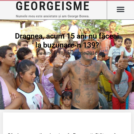
GEORGEISME
Numele meu este anxietate și am George Bonea.
Dragnea, acum 15 ani nu făceai
la buzunare-n 139?
De bine
8 noiembrie 2016