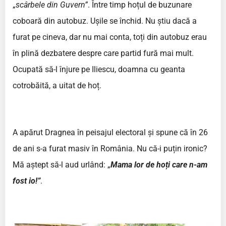
„
scârbele din Guvern”
. Între timp hoțul de buzunare
coboară din autobuz. Ușile se închid. Nu știu dacă a
furat pe cineva, dar nu mai conta, toți din autobuz erau
în plină dezbatere despre care partid fură mai mult.
Ocupată să-l înjure pe Iliescu, doamna cu geanta
cotrobăită, a uitat de hoț.
A apărut Dragnea în peisajul electoral și spune că în 26
de ani s-a furat masiv în România. Nu că-i puțin ironic?
Mă aștept să-l aud urlând: „
Mama lor de hoți care n-am
fost io!”
.