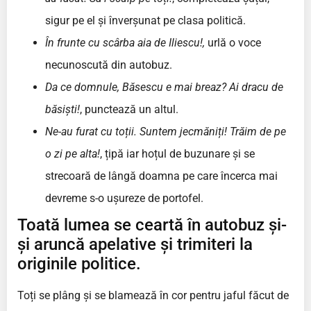
sigur pe el și înverșunat pe clasa politică.
În frunte cu scârba aia de Iliescu!,
urlă o voce
necunoscută din autobuz.
Da ce domnule, Băsescu e mai breaz? Ai dracu de
băsiști!
, punctează un altul.
Ne-au furat cu toții. Suntem jecmăniți! Trăim de pe
o zi pe alta!
, țipă iar hoțul de buzunare și se
strecoară de lângă doamna pe care încerca mai
devreme s-o ușureze de portofel.
Toată lumea se ceartă în autobuz și-
și aruncă apelative și trimiteri la
originile politice.
Toți se plâng și se blamează în cor pentru jaful făcut de