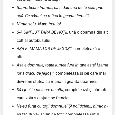
Bă, vorbește frumos, că-ți dau una de te scot prin
ușă. Ce căutai cu mâna în geanta femeii?
Nimic șefu. N-am fost io!
S-A UMPLUT ȚARA DE HOȚI!,
urlă o doamnă din alt
colț al autobuzului.
AȘA E. MAMA LOR DE JEGOȘI!
, completează o
alta.
Așa e domnule, toată lumea fură în țara asta!
Mama
lor a dracu de jegoși!,
completează și cel care mai
devreme stătea cu mâna în geanta doamnei.
Să-i joci în picioare nu alta
, completează și bărbatul
care voia s-o ajute pe femeie.
Ne-au furat cu toții domnule! Și politicienii, nimic n-
au făcut! Să-i scuip pe toți!
, completează șuțul,