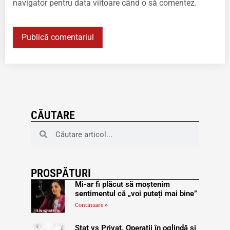
navigator pentru data viitoare când o să comentez.
CĂUTARE
PROSPĂTURI
Mi-ar fi plăcut să moștenim
sentimentul că „voi puteți mai bine”
Continuare »
Stat vs Privat. Operații în oglindă și