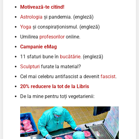
Motivează-te citind!
Astrologia
și pandemia. (engleză)
Yoga
și conspiraționismul. (engleză)
Umilirea
profesorilor
online.
Campanie eMag
11 sfaturi bune în
bucătărie
. (engleză)
Sculpturi
furate la material?
Cel mai celebru antifascist a devenit
fascist
.
20% reducere la tot de la Libris
De la mine pentru toți vegetarienii: