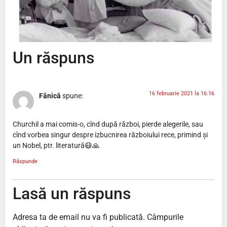
Un răspuns
16 februarie 2021 la 16:16
Fănică
spune:
Churchil a mai comis-o, cînd după război, pierde alegerile, sau
cînd vorbea singur despre izbucnirea războiului rece, primind și
un Nobel, ptr. literatură😷🙏
Răspunde
Lasă un răspuns
Adresa ta de email nu va fi publicată.
Câmpurile