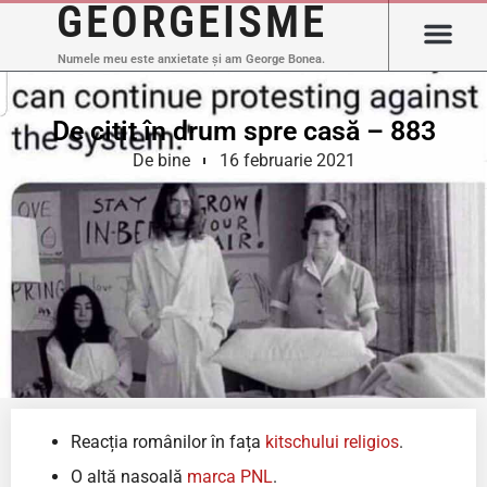
GEORGEISME
Numele meu este anxietate și am George Bonea.
De citit în drum spre casă – 883
De bine
16 februarie 2021
Reacția românilor în fața
kitschului religios
.
O altă nasoală
marca PNL
.