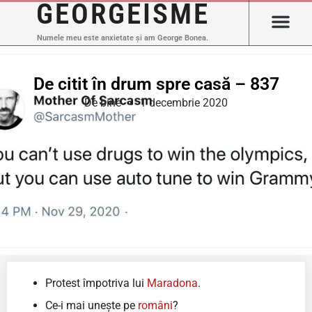
GEORGEISME
Numele meu este anxietate și am George Bonea.
De citit în drum spre casă – 837
De bine
1 decembrie 2020
Protest împotriva lui
Maradona
.
Ce-i mai unește pe
români
?