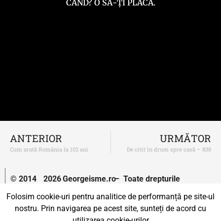
CÂND? O SĂ-ȚI PLACĂ.
ANTERIOR
URMĂTOR
Cum arată România la 102 ani
De citit în drum spre casă – 838
© 2014
2026
Georgeisme.ro
– Toate drepturile
–
rezervate.
Folosim cookie-uri pentru analitice de performanță pe site-ul
nostru. Prin navigarea pe acest site, sunteți de acord cu
Un proiect susținut de
Uprise.
utilizarea cookie-urilor