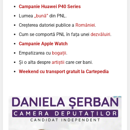
Campanie Huawei P40 Series
Lumea
„bună”
din PNL.
Creșterea datoriei publice a
României
.
Cum se comportă PNL în fața unei
dezvăluiri
.
Campanie Apple Watch
Empatizarea cu
bogații
.
Și o alta despre
artiștii
care cer bani.
Weekend cu transport gratuit la Cartepedia