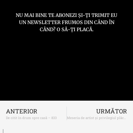
NU MAI BINE TE ABONEZI ȘI-ȚI TRIMIT EU
UN NEWSLETTER FRUMOS DIN CÂND ÎN
CÂND? O SĂ-ȚI PLACĂ.
ANTERIOR
URMĂTOR
De citit în drum spre casă – 833
Meseria de artist și privilegiul plăcerii