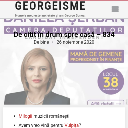
GEORGEISME
Numele meu este anxietate și am George Bonea.
De citit în drum spre casă – 834
De bine
26 noiembrie 2020
Milogii
muzicii românești.
Avem vreo vină pentru
Vulpița
?