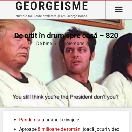
GEORGEISME
Numele meu este anxietate și am George Bonea.
De citit în drum spre casă – 820
De bine
6 noiembrie 2020
Pandemia
a adâncit clivajele.
Aproape
8 milioane de români
joacă jocuri video.