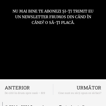
NU MAI BINE TE ABONEZI ȘI-ȚI TRIMIT EU
UN NEWSLETTER FRUMOS DIN CÂND ÎN
CÂND? O SĂ-ȚI PLACĂ.
ANTERIOR
URMĂTOR
De citit în drum spre casă – 819
Cine sunt eu să-ți spun ce să faci?